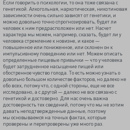
Если говорить о психологии, то она тоже связана с
генетикой. Алкогольная, наркотическая, никотиновая
зависимости очень сильно зависят от генетики, и
можно довольно точно спрогнозировать, будет ли
человек к ним предрасположен или нет. Насчет
характера мы можем, например, сказать, будет ли у
человека стремление к новизне, и какое —
повышенное или пониженное, или склонен он к
импульсивному поведению или нет. Можем описать
определенные пищевые привычки — что у человека
будет затрудненное насыщение пищей или
обостренное чувство голода. То есть можно узнать о
довольно большом количестве факторов, но далеко не
обо всех, потому что, с одной стороны, еще не все
исследовано, а с другой — далеко не все связано с
генетикой и достоверно. Для нас очень важна
достоверность тех сведений, потому что мы не хотим
давать неподтвержденные данные, поэтому
мы основываемся на точных фактах, которые
проверены и перепроверены уже много раз.