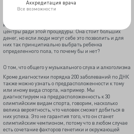
Аккредитация врача
виде спорта. Но во многих странах такого запрета
Все возможности
нет, и клиники в этих странах такую услугу
предоставляют. У меня есть несколько знакомых,
которые уезжали в иностранные медицинские
центры ради этой процедуры. Она стоит больших
денег, но если люди могут себе это позволить и для
них так принципиально выбрать ребенка
определенного пола, то почему бы и нет?
О том, что общего у музыкального слуха и алкоголизма
Кроме диагностики порядка 200 заболеваний по ДНК
также можно узнать о предрасположенности к тому
или иному вида спорта, например. Мы
диагностируем на предрасположенность к 30
олимпийским видам спорта, говорим, насколько
велика вероятность, что человек сможет добиться в
них успеха. Это не гарантия того, что он станет
олимпийским чемпионом, потому что в любом случае
есть сочетание факторов генетики и окружающей