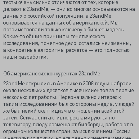
тесты очень сильно отличаются от тех, которые
делают в 23andMe, — они во многом основываются на
данных о российской популяции, а 23andMe
основывается на данных об американской. Мы
позаимствовали только ключевую бизнес-модель.
Какие-то общие принципы генетического
исследования, понятное дело, остались неизменны,
а конкретные алгоритмы расчетов — это полностью
наши разработки.
Об американских конкурентах 23andMe
23andMe открылись в Америке в 2008 году и набрали
около нескольких десятков тысяч клиентов за первые
несколько лет работы. Первоначально интерес к
таким исследованиям был со стороны медиа, у людей
же был некий скептицизм в отношении всей этой
затеи. Сейчас они активно рекламируются по
телевизору, всюду размещают билборды, работают в
огромном количестве стран, за исключением России
и нескольких других, но все равно клиентов у них не