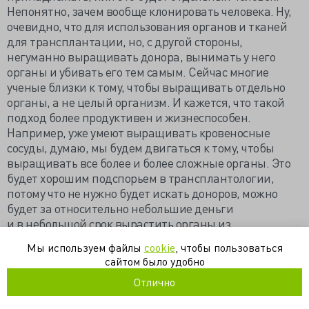
Непонятно, зачем вообще клонировать человека. Ну,
очевидно, что для использования органов и тканей
для трансплантации, но, с другой стороны,
негуманно выращивать донора, вынимать у него
органы и убивать его тем самым. Сейчас многие
ученые близки к тому, чтобы выращивать отдельно
органы, а не целый организм. И кажется, что такой
подход более продуктивен и жизнеспособен.
Например, уже умеют выращивать кровеносные
сосуды, думаю, мы будем двигаться к тому, чтобы
выращивать все более и более сложные органы. Это
будет хорошим подспорьем в трансплантологии,
потому что не нужно будет искать доноров, можно
будет за относительно небольшие деньги
и в небольшой срок вырастить органы из
собственных клеток, которые, ко всему прочему, будут
Мы используем файлы
cookie
, чтобы пользоваться
еще и хорошо приживаться. Это повысит уровень
сайтом было удобно
медицины и увеличит продолжительность жизни
Отлично
человека.