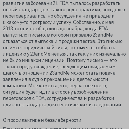
развития заболеваний). FDA пыталось разработать
новый стандарт для такого рода практики, они долго
переговаривались, но обсуждения не приводили
к какому-то прогрессу и успеху. Собственно, с мая
2013-го они не общались до ноября, когда FDA
выпустило письмо, в котором призвало 23andMe
отказаться от выпуска и продажи тестов. Это письмо
не имеет юридической силы, потому что отобрать
лицензию у 23andMe нельзя, так как у них изначально
не было никакой лицензии. Поэтому письмо — это
только предупреждение, следующим ожидаемым
шагом в отношении 23andMe может стать подача
заявления в суд о прекращении деятельности
компании. Мне кажется, что, вероятнее всего,
ситуация будет идти в сторону возобновления
переговоров с FDA, сотрудничества и разработки
единого стандарта для генетических исследований.
О профилактике и безалаберности
Есть люди, которые хотят однозначно узнать о своих