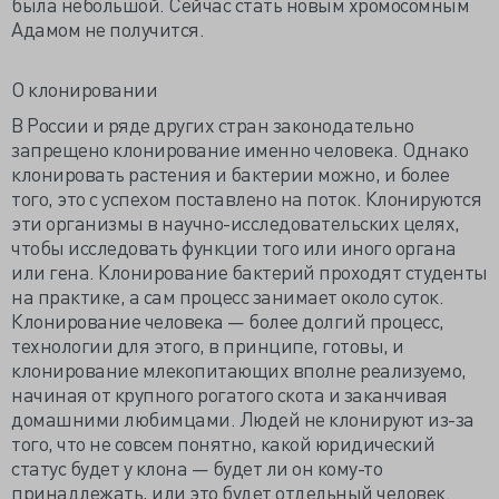
была небольшой. Сейчас стать новым хромосомным
Адамом не получится.
О клонировании
В России и ряде других стран законодательно
запрещено клонирование именно человека. Однако
клонировать растения и бактерии можно, и более
того, это с успехом поставлено на поток. Клонируются
эти организмы в научно-исследовательских целях,
чтобы исследовать функции того или иного органа
или гена. Клонирование бактерий проходят студенты
на практике, а сам процесс занимает около суток.
Клонирование человека — более долгий процесс,
технологии для этого, в принципе, готовы, и
клонирование млекопитающих вполне реализуемо,
начиная от крупного рогатого скота и заканчивая
домашними любимцами. Людей не клонируют из-за
того, что не совсем понятно, какой юридический
статус будет у клона — будет ли он кому-то
принадлежать, или это будет отдельный человек.