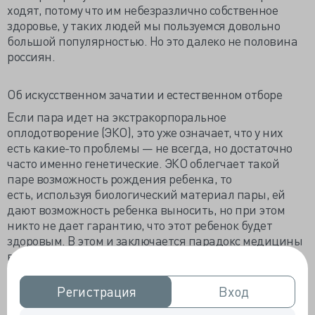
ходят, потому что им небезразлично собственное
здоровье, у таких людей мы пользуемся довольно
большой популярностью. Но это далеко не половина
россиян.
Об искусственном зачатии и естественном отборе
Если пара идет на экстракорпоральное
оплодотворение (ЭКО), это уже означает, что у них
есть какие-то проблемы — не всегда, но достаточно
часто именно генетические. ЭКО облегчает такой
паре возможность рождения ребенка, то
есть, используя биологический материал пары, ей
дают возможность ребенка выносить, но при этом
никто не дает гарантию, что этот ребенок будет
здоровым. В этом и заключается парадокс медицины
в целом: чем больше заболеваний мы учимся лечить,
тем больше заболеваний в человеческой популяции
встречается. Если раньше среди людей, как и среди
Регистрация
Регистрация
Вход
Вход
других живых организмов, действовал так