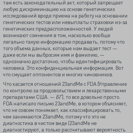
там есть законодательный акт, который запрещает
любую дискриминацию на основе генетических
исследований вроде приема на работу на основании
генетических тестов или невыплаты страховки из-за
генетических предрасположенностей. У людей
возникают сомнения в том, насколько вообще
легально такую информацию продавать, потому что
того объема данных, которые нам выдает тест —
даже если мы выбросим имя и фамилию, —
однозначно достаточно, чтобы идентифицировать
человека. Это конфиденциальная информация. Вот
что смущает оппонентов и многих чиновников.
Что касается отношений 23andMe с FDA (Управление
по контролю за продовольствием и лекарственными
препаратами США. —
БГ
), то все довольно просто.
FDA написало письмо 23andMe, в котором объясняет,
что не совсем понимает, как классифицировать то,
чем занимаются 23andMe, потому что это не
диагностика в чистом виде (23andMe не
диагностируют, а только рассчитывают вероятность