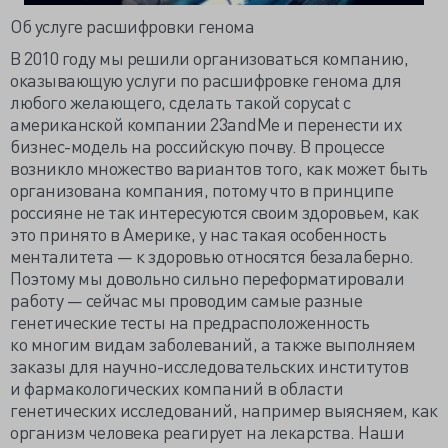
Об услуге расшифровки генома
В 2010 году мы решили организоваться компанию,
оказывающую услуги по расшифровке генома для
любого желающего, сделать такой copycat с
американской компании 23andMe и перенести их
бизнес-модель на российскую почву. В процессе
возникло множество вариантов того, как может быть
организована компания, потому что в принципе
россияне не так интересуются своим здоровьем, как
это принято в Америке, у нас такая особенность
менталитета — к здоровью относятся безалаберно.
Поэтому мы довольно сильно переформатировали
работу — сейчас мы проводим самые разные
генетические тесты на предрасположенность
ко многим видам заболеваний, а также выполняем
заказы для научно-исследовательских институтов
и фармакологических компаний в области
генетических исследований, например выясняем, как
организм человека реагирует на лекарства. Наши