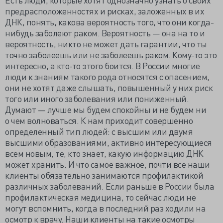
предрасположенностях и рисках, заложенных в их
ДНК, понять, какова вероятность того, что они когда-
нибудь заболеют раком. Вероятность — она на то и
вероятность, никто не может дать гарантии, что ты
точно заболеешь или не заболеешь раком. Кому-то это
интересно, а кто-то этого боится. В России многие
люди к знаниям такого рода относятся с опасением,
они не хотят даже слышать, повышенный у них риск
того или иного заболевания или пониженный.
Думают — лучше мы будем спокойны и не будем ни
о чем волноваться. К нам приходит совершенно
определенный тип людей: с высшим или двумя
высшими образованиями, активно интересующиеся
всем новым, те, кто знает, какую информацию ДНК
может хранить. И что самое важное, почти все наши
клиенты обязательно занимаются профилактикой
различных заболеваний. Если раньше в России была
профилактическая медицина, то сейчас люди не
могут вспомнить, когда в последний раз ходили на
осмотр к врачу. Наши клиенты на такие осмотры