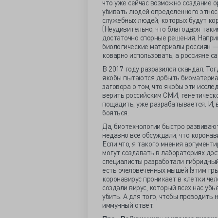
что уже сейчас возможно создание о
убивать людей определённого этноса
служебных людей, которых будут ко
(Неудивительно, что благодаря таки
достаточно спорные решения. Наприм
биологические материалы россиян —
коварно использовать, а россияне са
В 2017 году разразился скандал. То
якобы пытаются добыть биоматериал
заговора о том, что якобы эти иссл
верить российским СМИ, генетическо
пощадить, уже разрабатывается. И, 
бояться.
Да, биотехнологии быстро развиваю
недавно все обсуждали, что коронав
Если что, я такого мнения аргументи
могут создавать в лабораториях до
специалисты разработали гибридный
есть очеловеченных мышей (этим гры
коронавирус проникает в клетки чел
создали вирус, который всех нас убь
убить. А для того, чтобы проводить 
иммунный ответ.