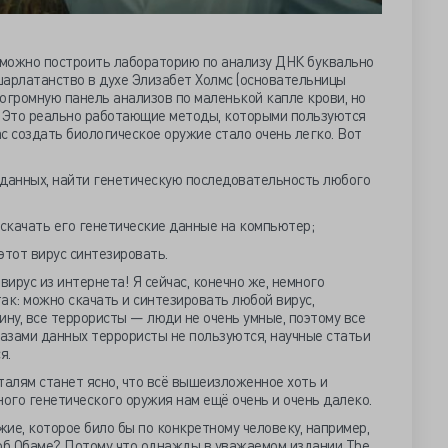
с можно построить лабораторию по анализу ДНК буквально
 шарлатанство в духе Элизабет Холмс (основательницы
огромную панель анализов по маленькой капле крови, но
. Это реально работающие методы, которыми пользуются
ас создать биологическое оружие стало очень легко. Вот
 данных, найти генетическую последовательность любого
 скачать его генетические данные на компьютер;
этот вирус синтезировать.
вирус из интернета! Я сейчас, конечно же, немного
так: можно скачать и синтезировать любой вирус,
ину, все террористы — люди не очень умные, поэтому все
Базами данных террористы не пользуются, научные статьи
я.
талям станет ясно, что всё вышеизложенное хоть и
ьного генетического оружия нам ещё очень и очень далеко.
ие, которое било бы по конкретному человеку, например,
 об Обаме? Потому что однажды в уважаемом издании The