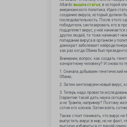
Atlantic
вышла статья
, в которой о
американского политика. Идея стат
созданию вируса, который должен б
последовательность. После этого о
победителя, синтезировать его в пр
подцепляет вирус, у неё начинается 
других людей, те тоже начинают нем
попадании вируса в организм у поли
демократ заболевает нейродегенера
как раз когда Обама был президенто
Внимание, вопрос: как создать гене
конкретному человеку? И снова по п
1. Сначала добываем генетический 
Обама;
2. Затем синтезируем новый вирус, 
3. Теперь надо провести исследовани
(гарантии такой дать наука сегодня 
а не Трампа, например? Поэтому жел
сотня его клонов. Затем взять сотню
Также стоит понимать, что вирус не
выпустить вирус в мир, но не факт, 
выгодно избавиться от вашей ориен