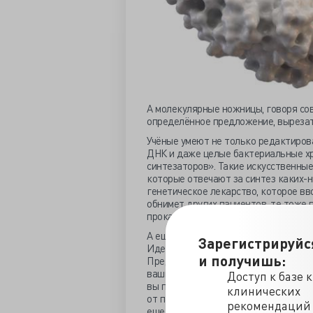
А молекулярные ножницы, говоря сов
определённое предложение, вырезать
Учёные умеют не только редактиров
ДНК и даже целые бактериальные х
синтезаторов». Такие искусственные
которые отвечают за синтез каких-н
генетическое лекарство, которое вво
обнимет других пациентов, те тоже п
прокатят — понадобится что-то боле
А ещё учёные придумали штуку со с
Зарегистрируйс
Идея такая: половину своих хромосо
и получишь:
Предположим, на одной из ваших хро
ваших потомков эту мутацию получи
Доступ к базе 
вы передадите ту хромосому, которую
клинических
от папы. Так происходит нормальное
рекомендаций
еще Грегор Мендель открыл. А вот 