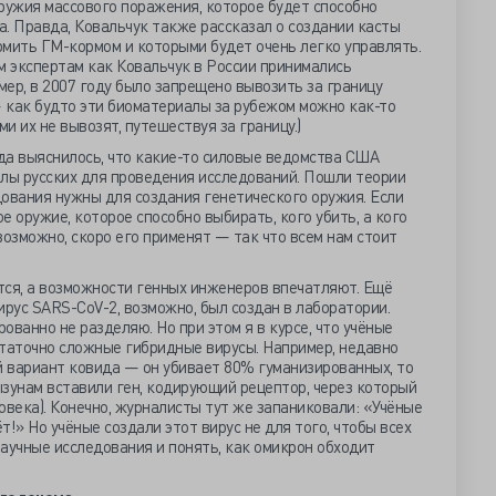
ружия массового поражения, которое будет способно
. Правда, Ковальчук также рассказал о создании касты
рмить ГМ-кормом и которыми будет очень легко управлять.
м экспертам как Ковальчук в России принимались
ер, в 2007 году было запрещено вывозить за границу
 как будто эти биоматериалы за рубежом можно как-то
ми их не вывозят, путешествуя за границу.)
гда выяснилось, что какие-то силовые ведомства США
ы русских для проведения исследований. Пошли теории
едования нужны для создания генетического оружия. Если
е оружие, которое способно выбирать, кого убить, а кого
возможно, скоро его применят — так что всем нам стоит
тся, а возможности генных инженеров впечатляют. Ещё
ирус SARS-CoV-2, возможно, был создан в лаборатории.
рованно не разделяю. Но при этом я в курсе, что учёные
статочно сложные гибридные вирусы. Например, недавно
 вариант ковида — он убивает 80% гуманизированных, то
зунам вставили ген, кодирующий рецептор, через который
овека). Конечно, журналисты тут же запаниковали: «Учёные
ёт!» Но учёные создали этот вирус не для того, чтобы всех
научные исследования и понять, как омикрон обходит