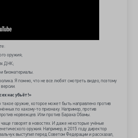
те:
ого оружия;
их ДНК;
ои биоматериалы.
олика. Я помню, что не все любят смотреть видео, поэтому
версии.
сех нас убьёт!»
о такое оружие, которое может быть направлено против
ённых по какому-то признаку. Например, против
против норвежцев. Или против Барака Обамы.
 чаще говорят в новостях. И даже некоторые учёные
нетического оружия. Например, в 2015 году директор
вальчук выступил перед Советом Федерации и рассказал,