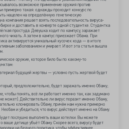
писывалось возможное применение оружия против
ьи примерно такая: однажды проходит конкурс по
ыть нацелен на определённую генетическую
дна компания решает взять последовательность вируса-
обирке и доставить в конверте одной студентке. Студентка
лёгкая простуда. Девушка ходит по кампусу, заражает
ного чихать. А затем в кампус приезжает Обама. При
тика активируется уникальный кусочек кода — в итоге
тивным заболеванием и умирает. И вот эта статья вышла
м.
тическое оружие, которое било бы по какому-то
унктам:
материал будущей жертвы — условно пусть жертвой будет
который, предположительно, будет заражать именно Обаму;
е, чтобы понять, всё ли работает именно так, как задумано
не может). Действительно ли вирус поразит именно Обаму,
ательно клонировать Обаму, причём нам нужна примерно
 Необам и убедиться, что вирус действует именно на Обаму.
 будет послушно выполнять ваши хотелки. Вы можете
что ваше детище убьёт Обаму. Скорее всего, вирусу будет
тировки на бедного политика, чтобы эффективнее