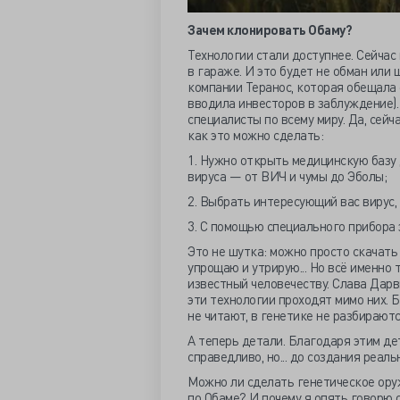
Зачем клонировать Обаму?
Технологии стали доступнее. Сейча
в гараже. И это будет не обман или
компании Теранос, которая обещала 
вводила инвесторов в заблуждение)
специалисты по всему миру. Да, сейч
как это можно сделать:
1. Нужно открыть медицинскую базу
вируса — от ВИЧ и чумы до Эболы;
2. Выбрать интересующий вас вирус,
3. С помощью специального прибора 
Это не шутка: можно просто скачать 
упрощаю и утрирую... Но всё именно 
известный человечеству. Слава Дарв
эти технологии проходят мимо них. 
не читают, в генетике не разбираютс
А теперь детали. Благодаря этим де
справедливо, но... до создания реал
Можно ли сделать генетическое оруж
по Обаме? И почему я опять говорю