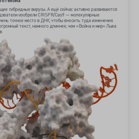
ого генома
щие гибридные вирусы. А ещё сейчас активно развиваются
едователи изобрели СRISPR/Cas9 — молекулярные
ень точное место в ДНК, чтобы вносить туда изменения.
огромный текст, намного длиннее, чем «Война и мир» Льва
в.