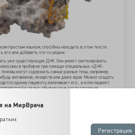
сем простым языком, способны находить в этом тексте
 его или добавить что-то рядом.
ать уже существующую ДНК. Они умеют синтезировать
ромосомы в пробирке при помощи специальных «ДНК-
 геномы могут содержать самые разные гены, например,
ибудь витаминов, лекарств или даже ядов. Можно создать
дится одному пациенту, излечивает его... а если пациент
оправятся (ну ладно, обнимашки в таком случае не
е контактное).
трашным названием «мутагенная цепная реакция» (МЦД).
я на МирВрача
м вы получили от мамы, а половину — от папы.
мосом произошла уникальная мутация. Вопрос: какая часть
т? Половина. Потому что только половине ваших потомков
кратких
 получили от мамы. А другой половине — ту, что получили
 наследование по законам классической генетики, которые
Регистрация
Регистрация
МЦД позволяет сделать так, чтобы вашу мутацию получили