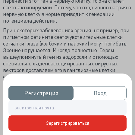
перенести этот ген в нервную клетку, то она станет
свето-активируемой. Потому, что вход ионов натрия в
нервную клетку в норме приводит к генерации
потенциала действия.
При некоторых заболеваниях зрения, например, при
пигметном ретините светочувствительные клетки
сетчатки глаза (колбочки и палочки) могут погибать.
Зрение нарушается. Иногда полностью. Берем
вышеупомянутый ген из водоросли и с помощью
специальных аденоассоциированных вирусных
векторов доставляем его в ганглиозные клетки
сетчатки глаза — это такие нервные клетки, которые
расположены впереди колбочек и палочек,
«обобщащие» и передающие дальше сигналы,
Регистрация
Регистрация
Вход
Вход
идущие от них. Эти клетки начинают реагировать на
свет.
Зарегистрироваться