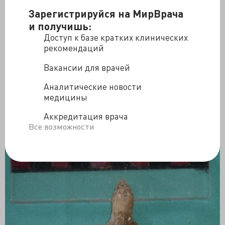
Зарегистрируйся на МирВрача
и получишь:
Череп Пачиаротти
Доступ к базе кратких клинических
рекомендаций
Второе – это изменения, связанные с занятиями
Вакансии для врачей
пением. Во время интенсивных занятий требуется
характерное положение шеи и головы, что
Аналитические новости
проявилось в эрозии шейных позвонков и увеличение
медицины
дыхательных мышц. Всё это было заметно на скелете
Пачиаротти.
Аккредитация врача
Все возможности