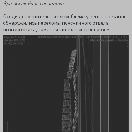
Эрозия шейного позвонка.
Среди дополнительных «проблем» у певца внезапно
обнаружились переломы поясничного отдела
позвоночника, тоже связанное с остеопорозом.