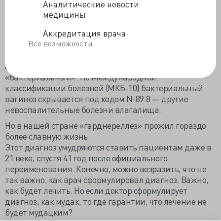
Аналитические новости
в Швеции.
медицины
Современное наименование «бактериальный
вагиноз» подчеркивает отсутствие лейкоцитарной
Аккредитация врача
Все возможности
реакции: нет воспаления, поэтому вагиноз, а не
вагинит. А повышение количества аэробных и
анаэробных бактерий объясняет определение
«бактериальный». По Международной
классификации болезней (МКБ-10) бактериальный
вагиноз скрывается под кодом N-89.8 — другие
невоспалительные болезни влагалища.
Но в нашей стране «гарднереллез» прожил гораздо
более славную жизнь.
Этот диагноз умудряются ставить пациентам даже в
21 веке, спустя 41 год после официального
переименования. Конечно, можно возразить, что не
так важно, как врач сформулировал диагноз. Важно,
как будет лечить. Но если доктор сформулирует
диагноз, как мудак, то где гарантии, что лечение не
будет мудацким?