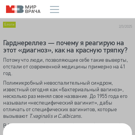
Блоги
2/3/2025
Гарднереллез — почему я реагирую на
этот «диагноз», как на красную тряпку?
Потому что люди, позволяющие себе такие выверты,
отстали от современной медицины примерно на 41
год.
Полимикробный невоспалительный синдром,
известный сегодня как «бактериальный вагиноз»,
несколько раз менял свое название. До 1955 года его
называли «неспецифический вагинит», дабы
отличать от специфических вагинитов, которые
вызывают
T.vaginalis и C.albicans.
В 1955 г. Гарднер (H.L.Gardner) и Дюкс (C.D.Dukes)
постулировали, что причина неспецифических