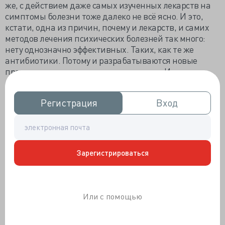
же, с действием даже самых изученных лекарств на
симптомы болезни тоже далеко не всё ясно. И это,
кстати, одна из причин, почему и лекарств, и самих
методов лечения психических болезней так много:
нету однозначно эффективных. Таких, как те же
антибиотики. Потому и разрабатываются новые
препараты, внедряются новые методы. Или
откапываются хорошо забытые старые.
Вот, к примеру, коллеги из Медицинского центра при
Регистрация
Регистрация
Вход
Вход
Вермонтском университете вспомнили про
физические нагрузки. Мол, надо, чтобы пациент
выложился в тренажёрном зале — и ему получшеет. И
так увлеклись применением метода на практике, что
готовы рекомендовать его как основной при очень
Зарегистрироваться
широком спектре психических заболеваний — от от
тревожности и депрессии до шизофрении,
суицидальных тенденций и острых психотических
Или с помощью
эпизодов.
Провели целое исследование по этому поводу
и
опубликовали статью
, где показывают, что