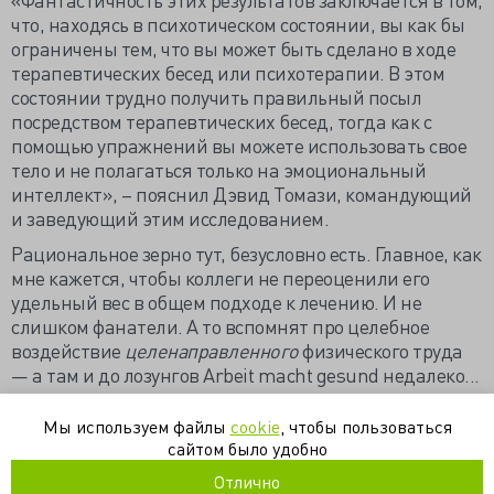
что, находясь в психотическом состоянии, вы как бы
ограничены тем, что вы может быть сделано в ходе
терапевтических бесед или психотерапии. В этом
состоянии трудно получить правильный посыл
посредством терапевтических бесед, тогда как с
помощью упражнений вы можете использовать свое
тело и не полагаться только на эмоциональный
интеллект», – пояснил Дэвид Томази, командующий
и заведующий этим исследованием.
Рациональное зерно тут, безусловно есть. Главное, как
мне кажется, чтобы коллеги не переоценили его
удельный вес в общем подходе к лечению. И не
слишком фанатели. А то вспомнят про целебное
воздействие
целенаправленного
физического труда
— а там и до лозунгов Arbeit macht gesund недалеко...
https://dpmmax.livejournal.com/848647.html
Мы используем файлы
cookie
, чтобы пользоваться
сайтом было удобно
исследования
психиатрия
спорт
Отлично