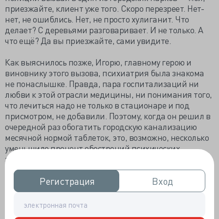
приезжайте, клиент уже того. Скоро перезреет. Нет-
нет, не ошиблись. Нет, не просто хулиганит. Что
делает? С деревьями разговаривает. И не только. А
что ещё? Да вы приезжайте, сами увидите.
Как выяснилось позже, Игорю, главному герою и
виновнику этого вызова, психиатрия была знакома
не понаслышке. Правда, пара госпитализаций ни
любви к этой отрасли медицины, ни понимания того,
что лечиться надо не только в стационаре и под
присмотром, не добавили. Поэтому, когда он решил в
очередной раз обогатить городскую канализацию
месячной нормой таблеток, это, возможно, несколько
уменьшило процент обострений психических
заболеваний у местной аквафауны, но лично ему на
пользу не пошло. Опять же, «Жигулёвское», хоть и
натуральный продукт, но не вполне адекватная
Регистрация
Регистрация
Вход
Вход
замена назначениям доктора.
Поэтому через некоторое время он с тревогой заметил,