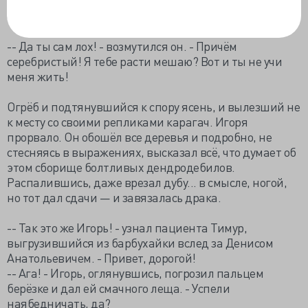
Кульминация наступила в парке, когда Игоря
обозвали лохом. И, главное, кто!
-- Да ты сам лох! - возмутился он. - Причём
серебристый! Я тебе расти мешаю? Вот и ты не учи
меня жить!
Огрёб и подтянувшийся к спору ясень, и вылезший не
к месту со своими репликами карагач. Игоря
прорвало. Он обошёл все деревья и подробно, не
стесняясь в выражениях, высказал всё, что думает об
этом сборище болтливых дендродебилов.
Распалившись, даже врезал дубу... в смысле, ногой,
но тот дал сдачи — и завязалась драка.
-- Так это же Игорь! - узнал пациента Тимур,
выгрузившийся из барбухайки вслед за Денисом
Анатольевичем. - Привет, дорогой!
-- Ага! - Игорь, оглянувшись, погрозил пальцем
берёзке и дал ей смачного леща. - Успели
наябедничать, да?