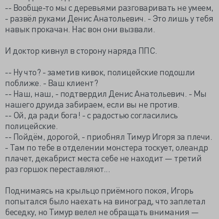
-- Вообще-то мы с деревьями разговаривать не умеем,
- развёл руками Денис Анатольевич. - Это лишь у тебя
навык прокачан. Нас вон они вызвали.
И доктор кивнул в сторону наряда ППС.
-- Ну что? - заметив кивок, полицейские подошли
поближе. - Ваш клиент?
-- Наш, наш, - подтвердил Денис Анатольевич. - Мы
нашего друида забираем, если вы не против.
-- Ой, да ради бога! - с радостью согласились
полицейские.
-- Пойдём, дорогой, - приобнял Тимур Игоря за плечи.
- Там по тебе в отделении монстера тоскует, олеандр
плачет, декабрист места себе не находит — третий
раз горшок переставляют...
Поднимаясь на крыльцо приёмного покоя, Игорь
попытался было наехать на виноград, что заплетал
беседку, но Тимур велел не обращать внимания —