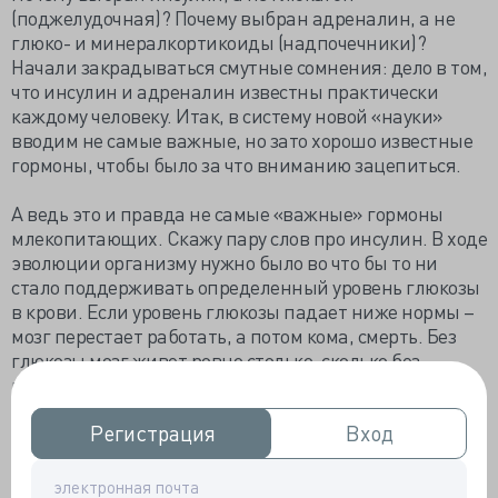
(поджелудочная)? Почему выбран адреналин, а не
глюко- и минералкортикоиды (надпочечники)?
Начали закрадываться смутные сомнения: дело в том,
что инсулин и адреналин известны практически
каждому человеку. Итак, в систему новой «науки»
вводим не самые важные, но зато хорошо известные
гормоны, чтобы было за что вниманию зацепиться.
А ведь это и правда не самые «важные» гормоны
млекопитающих. Скажу пару слов про инсулин. В ходе
эволюции организму нужно было во что бы то ни
стало поддерживать определенный уровень глюкозы
в крови. Если уровень глюкозы падает ниже нормы –
мозг перестает работать, а потом кома, смерть. Без
глюкозы мозг живет ровно столько, сколько без
кислорода, поэтому в организме предусмотрена
целая система защиты от ее падения. Штук пять
Регистрация
Регистрация
Вход
Вход
гормонов нацелены на подъём, и только один
инсулин – как бы про запас на снижение. Сегодня
человечество страдает скорее не от недостатка, а от