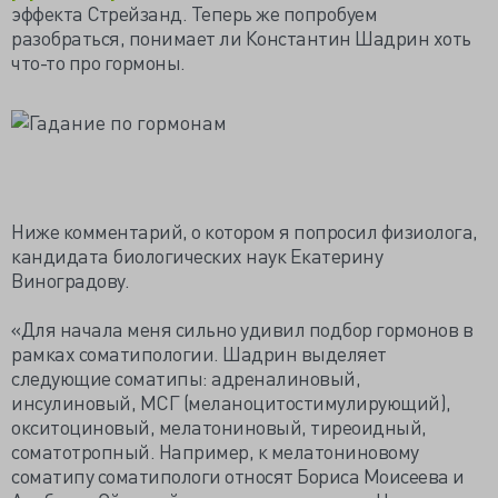
эффекта Стрейзанд. Теперь же попробуем
разобраться, понимает ли Константин Шадрин хоть
что-то про гормоны.
Ниже комментарий, о котором я попросил физиолога,
кандидата биологических наук Екатерину
Виноградову.
«Для начала меня сильно удивил подбор гормонов в
рамках соматипологии. Шадрин выделяет
следующие соматипы: адреналиновый,
инсулиновый, МСГ (меланоцитостимулирующий),
окситоциновый, мелатониновый, тиреоидный,
соматотропный. Например, к мелатониновому
соматипу соматипологи относят Бориса Моисеева и