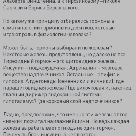
Альберта Эйнштейна, а к тирозиновому –Николя
Саркози и Бориса Березовского.
По какому же принципу отбирались гормоны в
соматипологии гормонов из десятков, которые
играют роль в физиологии человека?
Может быть, гормоны выбирали по железам?
Некоторые железы представлены, но далеко не все.
Тиреоидный гормон – это щитовидная железа.
Инсулин – поджелудочная. Адреналин – мозговое
вещество надпочечников. Остальные – эпифиз и
гипофиз. А где гонады (семенники и яичники), где
паращитовидная железа? Где вилочковая и, наконец,
главный дирижер эндокринной системы –
гипоталамус? Где корковый слой надпочечников?
Ладно, предположим, что именно эти железы автор
«науки» посчитал наиважнейшими. Но ведь каждая
железа вырабатывает отнюдь не один гормон.
Почему выбран инсулин, а не глюкагон