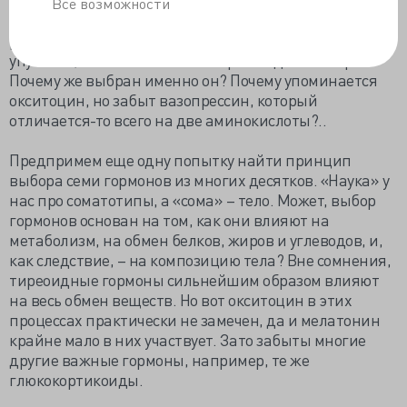
Все возможности
промежуточная доля гипофиза настолько слабо
развита, что в некоторых учебниках её просто
упускают, оставляя только нейро- и аденогипофиз.
Почему же выбран именно он? Почему упоминается
окситоцин, но забыт вазопрессин, который
отличается-то всего на две аминокислоты?..
Предпримем еще одну попытку найти принцип
выбора семи гормонов из многих десятков. «Наука» у
нас про соматотипы, а «сома» – тело. Может, выбор
гормонов основан на том, как они влияют на
метаболизм, на обмен белков, жиров и углеводов, и,
как следствие, – на композицию тела? Вне сомнения,
тиреоидные гормоны сильнейшим образом влияют
на весь обмен веществ. Но вот окситоцин в этих
процессах практически не замечен, да и мелатонин
крайне мало в них участвует. Зато забыты многие
другие важные гормоны, например, те же
глюкокортикоиды.