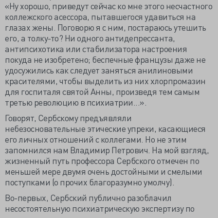
«Ну хорошо, приведут сейчас ко мне этого несчастного
коллежского асессора, пытавшегося удавиться на
глазах жены. Поговорю я с ним, постараюсь утешить
его, а толку-то? Ни одного антидепрессанта,
антипсихотика или стабилизатора настроения
покуда не изобретено; беспечные французы даже не
удосужились как следует заняться анилиновыми
красителями, чтобы выделить из них хлорпромазин
для госпиталя святой Анны, произведя тем самым
третью революцию в психиатрии...».
Говорят, Сербскому предъявляли
небезосновательные этические упреки, касающиеся
его личных отношений с коллегами. Но не этим
запомнился нам Владимир Петрович. На мой взгляд,
жизненный путь профессора Сербского отмечен по
меньшей мере двумя очень достойными и смелыми
поступками (о прочих благоразумно умолчу).
Во-первых, Сербский публично разоблачил
несостоятельную психиатрическую экспертизу по