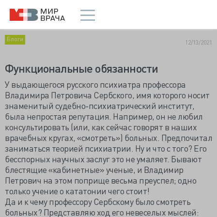
Блоги
12/13/2021
Функциональные обязанности
У выдающегося русского психиатра профессора
Владимира Петровича Сербского, имя которого носит
знаменитый судебно-психиатрический институт,
была непростая репутация. Например, он не любил
консультировать (или, как сейчас говорят в наших
врачебных кругах, «смотреть») больных. Предпочитал
заниматься теорией психиатрии. Ну и что с того? Его
бесспорных научных заслуг это не умаляет. Бывают
блестящие «кабинетные» ученые, и Владимир
Петрович на этом поприще весьма преуспел; одно
только учение о кататонии чего стоит!
Да и к чему профессору Сербскому было смотреть
больных? Представляю ход его невеселых мыслей: