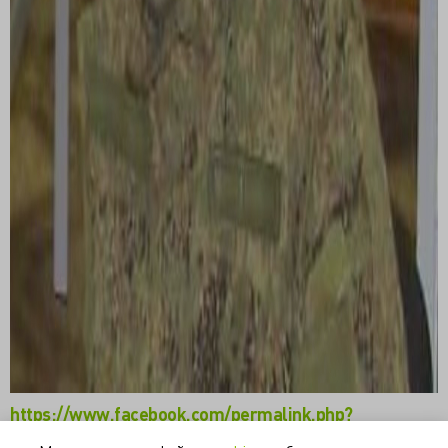
https://www.facebook.com/permalink.php?
story_fbid=886162352127125&id=100022001043386