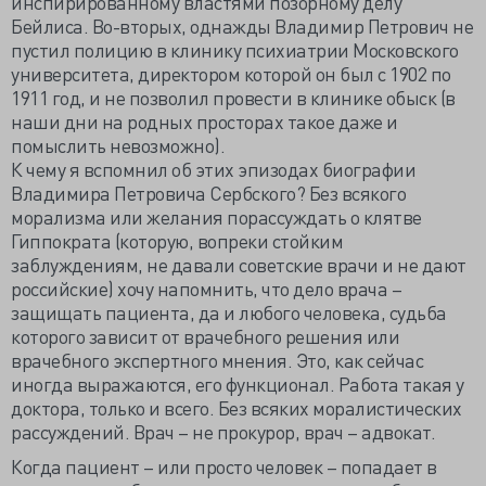
инспирированному властями позорному делу
Бейлиса. Во-вторых, однажды Владимир Петрович не
пустил полицию в клинику психиатрии Московского
университета, директором которой он был с 1902 по
1911 год, и не позволил провести в клинике обыск (в
наши дни на родных просторах такое даже и
помыслить невозможно).
К чему я вспомнил об этих эпизодах биографии
Владимира Петровича Сербского? Без всякого
морализма или желания порассуждать о клятве
Гиппократа (которую, вопреки стойким
заблуждениям, не давали советские врачи и не дают
российские) хочу напомнить, что дело врача –
защищать пациента, да и любого человека, судьба
которого зависит от врачебного решения или
врачебного экспертного мнения. Это, как сейчас
иногда выражаются, его функционал. Работа такая у
доктора, только и всего. Без всяких моралистических
рассуждений. Врач – не прокурор, врач – адвокат.
Когда пациент – или просто человек – попадает в