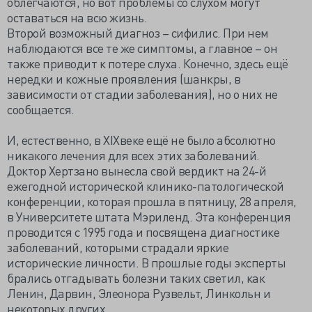
облегчаются, но вот проблемы со слухом могут
оставаться на всю жизнь.
Второй возможный диагноз – сифилис. При нем
наблюдаются все те же симптомы, а главное – он
также приводит к потере слуха. Конечно, здесь ещё
нередки и кожные проявления (шанкры, в
зависимости от стадии заболевания), но о них не
сообщается.
И, естественно, в XIXвеке ещё не было абсолютно
никакого лечения для всех этих заболеваний.
Доктор Хертзано вынесла свой вердикт на 24-й
ежегодной исторической клинико-патологической
конференции, которая прошла в пятницу, 28 апреля,
в Университете штата Мэриленд. Эта конференция
проводится с 1995 года и посвящена диагностике
заболеваний, которыми страдали яркие
исторические личности. В прошлые годы эксперты
брались отгадывать болезни таких светил, как
Ленин, Дарвин, Элеонора Рузвельт, Линкольн и
некоторых других.