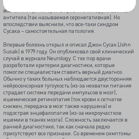
такая своеобразная форма системной красной
волчанки, при которой в крови не обнаруживались
антитела (так называемая серонегативная). Но
впоследствии выяснили, что все-таки синдром
Сусака – самостоятельная патология.
Впервые болезнь открыл и описал Джон Сусак (John
Susak) в 1979 году. Он опубликовал свой клинический
случай в журнале Neurology. С тех пор врачи
разработали критерии диагностики, которые
помогли специалистам ставить верный диагноз.
Обычно у таких больных наблюдается двусторонняя
нейросенсорная тугоухость (из-за нехватки питания
страдает система передачи импульсов в мозг),
ишемическая ретинопатия (ток крови к сетчатке
снижен, передача в мозг также нарушена) и
подострая энцефалопатия (из-за микроучастков
ишемии в тканях мозга). Сложность заключается в
ранней диагностике, так как сначала редко
присутствуют все признаки. Со временем симптомы