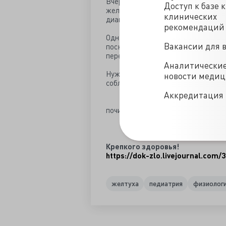
Вчера задали вопрос, об "ультра
Доступ к базе 
желтухой. Спешу успокоить мам. 
клинических
диапазоне видимого света.
рекомендаций
Однако глаза все равно защищать 
Вакансии для 
поскольку последняя сползает и м
перекрыть рот и нос.
Аналитически
Нужно следить также за кормлени
новости меди
соблюдать показания и противока
Аккредитация 
почитать
Phototherapy for Neona
Phototherapy for neonat
Крепкого здоровья!
https://dok-zlo.livejournal.com/
желтуха
педиатрия
физиолог
/blogs/fototerapiya_fiziologicheskoy_zheltukhi-14-09-2019