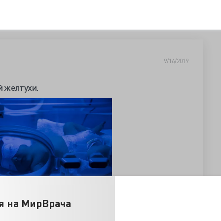
9/16/2019
 желтухи.
я на МирВрача