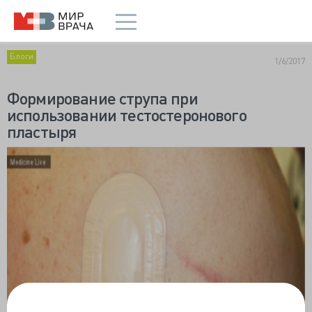
Блоги
1/6/2017
Формирование струпа при
использовании тестостеронового
пластыря