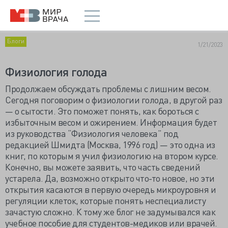
Блоги
1/21/2023
Физиология голода
Продолжаем обсуждать проблемы с лишним весом.
Сегодня поговорим о физиологии голода, в другой раз
— о сытости. Это поможет понять, как бороться с
избыточным весом и ожирением. Информация будет
из руководства “Физиология человека” под
редакцией Шмидта (Москва, 1996 год) — это одна из
книг, по которым я учил физиологию на втором курсе.
Конечно, вы можете заявить, что часть сведений
устарела. Да, возможно открыто что-то новое, но эти
открытия касаются в первую очередь микроуровня и
регуляции клеток, которые понять неспециалисту
зачастую сложно. К тому же блог не задумывался как
учебное пособие для студентов-медиков или врачей.