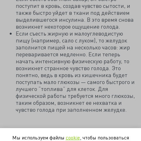
поступит в кровь, создав чувство сытости, и
также быстро уйдет в ткани под действием
выделившегося инсулина. В это время снова
возникнет некоторое ощущение голода.
Если съесть жирную и малоуглеводистую
пищу (например, сало с луком), то желудок
заполнится пищей на несколько часов: жир
переваривается медленно. Если теперь
начать интенсивную физическую работу, то
возникнет странное чувство голода. Это
понятно, ведь в кровь из кишечника будет
поступать мало глюкозы — самого быстрого и
лучшего “топлива” для клеток. Для
физической работы требуется много глюкозы,
таким образом, возникнет ее нехватка и
чувство голода при заполненном желудке.
Возможно, у вас есть свои наблюдения и теории на
Мы используем файлы
cookie
, чтобы пользоваться
эту тему (как говорит старая пословица, “человек к 40