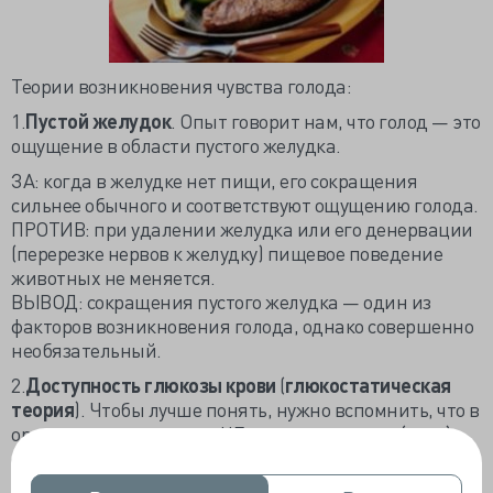
Теории возникновения чувства голода:
1.
Пустой желудок
. Опыт говорит нам, что голод — это
ощущение в области пустого желудка.
ЗА: когда в желудке нет пищи, его сокращения
сильнее обычного и соответствуют ощущению голода.
ПРОТИВ: при удалении желудка или его денервации
(перерезке нервов к желудку) пищевое поведение
животных не меняется.
ВЫВОД: сокращения пустого желудка — один из
факторов возникновения голода, однако совершенно
необязательный.
2.
Доступность глюкозы крови
(
глюкостатическая
теория
). Чтобы лучше понять, нужно вспомнить, что в
организме есть инсулинНЕзависимые ткани (мозг),
они получают глюкозу из крови в любом случае, если
она там есть. Почти все остальные ткани —