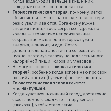
Когда вода уходит дальше в кишечник,
голодные спазмы возобновляются.
Термостатическая теория
, по-моему, легко
объясняется тем, что на холоде теплопотери
резко увеличиваются. Организму нужна
энергия пищи, чтобы согреться. Дрожь на
холоде — это мелкие непроизвольные
сокращения мышц, для которых нужна
энергия, а значит, и еда. Летом
дополнительная энергия на согревание не
нужна, поэтому человеку не надо есть много
калорийной пищи (жиров и углеводов).
Не могу поспорить с
липостатической
теорией
, особенно когда вспоминаю про свой
волчий аппетит (булемию) после больницы.
Глюкостатическая теория
кажется
мне
наилучшей
.
Когда чувствуешь сильный голод, достаточно
съесть немного сладкого — пару конфет
(глюкоза!), чтобы стало легче.
Если съесть обычный сахар, он быстро