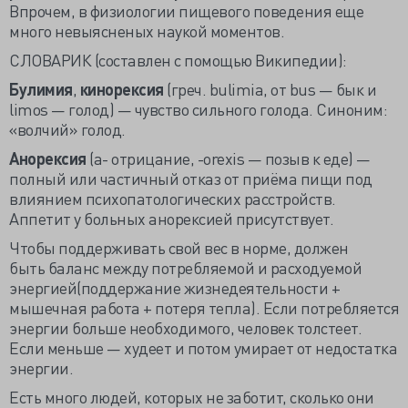
Впрочем, в физиологии пищевого поведения еще
много невыясненых наукой моментов.
СЛОВАРИК (составлен с помощью Википедии):
Булимия
,
кинорексия
(греч. bulimia, от bus — бык и
limos — голод) — чувство сильного голода. Синоним:
«волчий» голод.
Анорексия
(а- отрицание, -orexis — позыв к еде) —
полный или частичный отказ от приёма пищи под
влиянием психопатологических расстройств.
Аппетит у больных анорексией присутствует.
Чтобы поддерживать свой вес в норме, должен
быть баланс между потребляемой и расходуемой
энергией(поддержание жизнедеятельности +
мышечная работа + потеря тепла). Если потребляется
энергии больше необходимого, человек толстеет.
Если меньше — худеет и потом умирает от недостатка
энергии.
Есть много людей, которых не заботит, сколько они