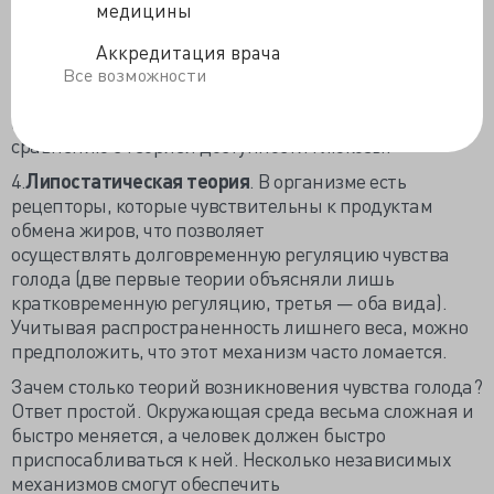
медицины
промежуточного мозга, где находятся центральные
терморецепторы, вызывает изменение пищевого
Аккредитация врача
поведения в соответствии с этой теорией.
Все возможности
ПРОТИВ: этот факт можно объяснять иначе.
ВЫВОД: это менее убедительная теория по
сравнению с теорией доступности глюкозы.
4.
Липостатическая теория
. В организме есть
рецепторы, которые чувствительны к продуктам
обмена жиров, что позволяет
осуществлять долговременную регуляцию чувства
голода (две первые теории объясняли лишь
кратковременную регуляцию, третья — оба вида).
Учитывая распространенность лишнего веса, можно
предположить, что этот механизм часто ломается.
Зачем столько теорий возникновения чувства голода?
Ответ простой. Окружающая среда весьма сложная и
быстро меняется, а человек должен быстро
приспосабливаться к ней. Несколько независимых
механизмов смогут обеспечить