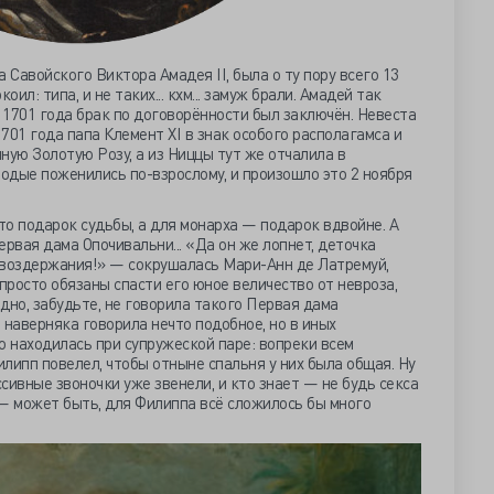
 Савойского Виктора Амадея II, была о ту пору всего 13
ил: типа, и не таких... кхм... замуж брали. Амадей так
я 1701 года брак по договорённости был заключён. Невеста
1701 года папа Клемент XI в знак особого располагамса и
ную Золотую Розу, а из Ниццы тут же отчалила в
лодые поженились по-взрослому, и произошло это 2 ноября
о подарок судьбы, а для монарха — подарок вдвойне. А
ервая дама Опочивальни... «Да он же лопнет, деточка
 воздержания!» — сокрушалась Мари-Анн де Латремуй,
просто обязаны спасти его юное величество от невроза,
дно, забудьте, не говорила такого Первая дама
 наверняка говорила нечто подобное, но в иных
о находилась при супружеской паре: вопреки всем
липп повелел, чтобы отныне спальня у них была общая. Ну
сивные звоночки уже звенели, и кто знает — не будь секса
 может быть, для Филиппа всё сложилось бы много