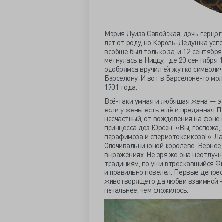
Мария Луиза Савойская, дочь герцога
лет от роду, но Король-Дедушка успоко
вообще был только за, и 12 сентябр
метнулась в Ниццу, где 20 сентября 
одобрямса вручил ей жутко символич
Барселону. И вот в Барселоне-то мо
1701 года.
Всё-таки умная и любящая жена — эт
если у жены есть ещё и преданная П
несчастный, от вожделения на фоне
принцесса дез Юрсен. «Вы, госпожа, 
парафимоза и спермотоксикоза!». Ла
Опочивальни юной королеве. Вернее,
выражениях. Не зря же она неотлучн
традициям, по уши втрескавшийся Фи
и правильно повелел. Первые депрес
животворящего да любви взаимной —
печальнее, чем сложилось.