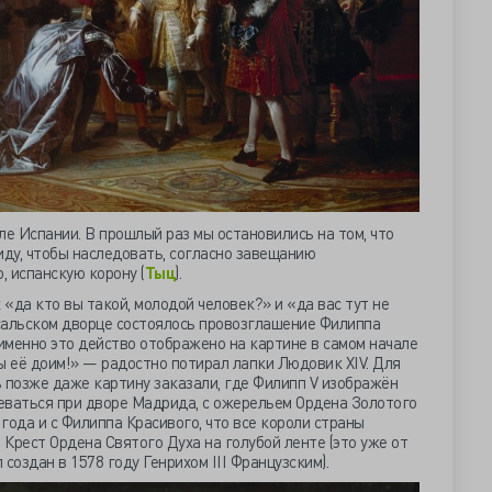
ле Испании. В прошлый раз мы остановились на том, что
ду, чтобы наследовать, согласно завещанию
 испанскую корону (
Тыц
).
 «да кто вы такой, молодой человек?» и «да вас тут не
рсальском дворце состоялось провозглашение Филиппа
именно это действо отображено на картине в самом начале
мы её доим!» — радостно потирал лапки Людовик XIV. Для
 позже даже картину заказали, где Филипп V изображён
деваться при дворе Мадрида, с ожерельем Ордена Золотого
 года и с Филиппа Красивого, что все короли страны
 Крест Ордена Святого Духа на голубой ленте (это уже от
создан в 1578 году Генрихом III Французским).