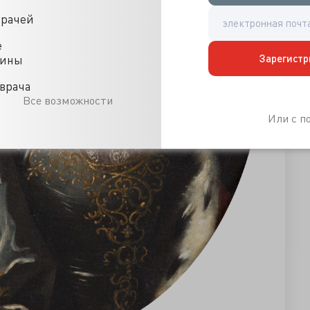
врачей
е
Зарегистр
цины
врача
Все возможности
Или с 