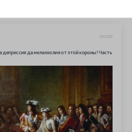
5/4/2023
а депрессия да меланхолия от этой короны! Часть