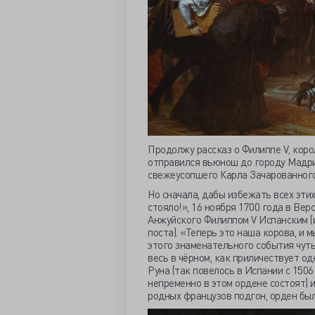
Продолжу рассказ о Филиппе V, коро
отправился вьюнош до городу Мадри
свежеусопшего Карла Зачарованного,
Но сначала, дабы избежать всех этих
стояло!», 16 ноября 1700 года в Ве
Анжуйского Филиппом V Испанским (
поста). «Теперь это наша корова, и 
этого знаменательного события чуть
весь в чёрном, как приличествует о
Руна (так повелось в Испании с 1506
непременно в этом ордене состоят) и
родных французов подгон, орден был 