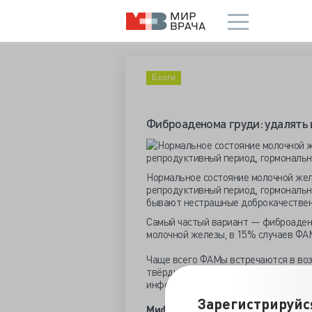
Блоги
Фиброаденома груди: удалять
Нормальное состояние молочной желе
репродуктивный период, гормональн
бывают нестрашные доброкачественн
Самый частый вариант — фиброадено
молочной железы, в 15% случаев ФА
Чаще всего ФАМы встречаются в воз
твёрдые шарики, подвижные и безбо
информативны.
⠀
Зарегистрируйс
Миф: фиброаденомы нужно удаля