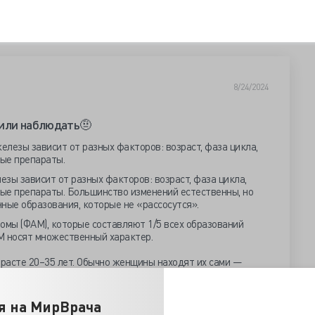
8/24/2024
 или наблюдать🤨
зы зависит от разных факторов: возраст, фаза цикла,
ые препараты. Большинство изменений естественны, но
ые образования, которые не «рассосутся».
мы (ФАМ), которые составляют 1/5 всех образований
М носят множественный характер.
расте 20–35 лет. Обычно женщины находят их сами —
лезненные. УЗИ и маммография (ММГ) достаточно
я на МирВрача
ть