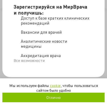
министр
мурашко
проценко
Зарегистрируйся на МирВрача
и получишь:
/blogs/feyk_pro_ministra-20-07-2020
Доступ к базе кратких клинических
рекомендаций
Вакансии для врачей
Аналитические новости
медицины
Аккредитация врача
Все возможности
Мы используем файлы
cookie
, чтобы пользоваться
сайтом было удобно
Отлично