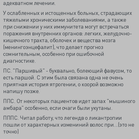
адекватном лечении.
У ослабленных и истощенных больных, страдающих
тяжелыми хроническими заболеваниями, а также
при снижении у них иммунитета могут встречаться
поражения внутренних органов: легких, желудочно-
кишечного тракта, оболочек и вещества мозга
(менингоэнцефалит), что делает прогноз
сомнительным, особенно при ошибочной
диагностике.
ПС. "Паршивый" - буквально, болеющий фавусом, то
есть паршой. С этим была связана одна не очень
приятная история ятрогении, о коорой возможно
напишу позже.
ППС. От некоторых пациентов идет запах "мышиного
амбара" особенно, если очаги были укутаны.
ПППС. Читал работу, что легендв о ликантропии
пошли от характерных измениний волос при...(это не
точно)