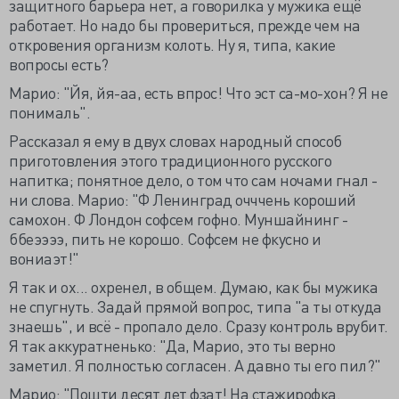
защитного барьера нет, а говорилка у мужика ещё
работает. Но надо бы провериться, прежде чем на
откровения организм колоть. Ну я, типа, какие
вопросы есть?
Марио: "Йя, йя-аа, есть впрос! Что эст са-мо-хон? Я не
понималь".
Рассказал я ему в двух словах народный способ
приготовления этого традиционного русского
напитка; понятное дело, о том что сам ночами гнал -
ни слова. Марио: "Ф Ленинград очччень короший
самохон. Ф Лондон софсем гофно. Муншайнинг -
ббеээээ, пить не корошо. Софсем не фкусно и
вониаэт!"
Я так и ох... охренел, в общем. Думаю, как бы мужика
не спугнуть. Задай прямой вопрос, типа "а ты откуда
знаешь", и всё - пропало дело. Сразу контроль врубит.
Я так аккуратненько: "Да, Марио, это ты верно
заметил. Я полностью согласен. А давно ты его пил?"
Марио: "Пошти десят лет фзат! На стажирофка.