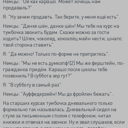
Немцы: "Ой как карашо. Может хочешь нам
продаваль?"
Я: "Ну зачем продавть. Так берите, у меня ещё есть".
Немцы: "Данке шён, данке шён! Мы тебе на курс на
тумбочка звонить будем. Скажи можно за гости
ходить? Шпек, чоколяд, кококлёц майн нести, шнапс
твой сторона ставить".
Я: "Да можно! Только по-форме не препритесь".
Немцы: "Мы не есть думкопф![2] Мы же ферштейн, по-
гражданка придём. Карашо после школы тебе
позвониль? В суббота зер гут?"
Я: "В субботу в самый раз".
Немцы: "Ауффедерзейн! Мы до фройлен бежать".
На старших курсах тумбочка дневального только
формально так называлась. Дневальный сидел на
стуле за письменным столом с телефоном, читал
книжки и отвечал на звонки. Ну и звал слушаков, если
кому кто звонит, а звонили не много - телефон