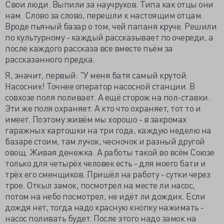
Свои люди. Выпили за научруков. Типа как отцы они
нам. Слово за слово, перешли к настоящим отцам.
Вроде пьяный базар о том, чей папаня круче. Решили
по культурному - каждый рассказывает по очереди, а
после каждого рассказа все вместе пьём за
рассказанного предка.
Я, значит, первый: "У меня батя самый крутой.
Насосник! Точнее оператор насосной станции. В
совхозе поля поливает. А ещё сторож на пол-ставки.
Эти же поля охраняет. А кто что охраняет, тот то и
имеет. Поэтому живём мы хорошо - в закромах
гаражных картошки на три года, каждую неделю на
базаре стоим, там лучок, чесночок и разный другой
овощ. Живая денежка. А работы такой во всём Союзе
только для четырёх человек есть - для моего бати и
трёх его сменщиков. Пришёл на работу - сутки через
трое. Откыл замок, посмотрел на месте ли насос,
потом на небо посмотрел, не идёт ли дождик. Если
дождя нет, тогда надо красную кнопку нажимать -
насос поливать будет. После этого надо замок на