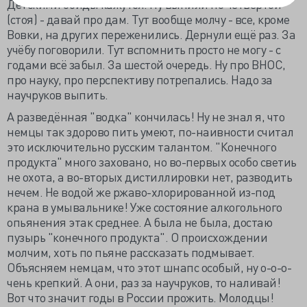
Детскими обиды кажутся. Ну выпили по четвёртой
(стоя) - давай про дам. Тут вообще молчу - все, кроме
Вовки, на других переженились. Дернули ещё раз. За
учёбу поговорили. Тут вспомнить просто не могу - с
годами всё забыл. За шестой очередь. Ну про ВНОС,
про науку, про перспективу потрепались. Надо за
научруков выпить.
А разведённая "водка" кончилась! Ну не знал я, что
немцы так здорово пить умеют, по-наивности считал
это исключительно русским талантом. "Конечного
продукта" много заховано, но во-первых особо светиь
не охота, а во-вторых дистиллировки нет, разводить
нечем. Не водой же ржаво-хлорированной из-под
крана в умывальнике! Уже состояние алкогольного
опьянения этак среднее. А была не была, достаю
пузырь "конечного продукта". О происхождении
молчим, хоть по пьяне рассказать подмывает.
Объясняем немцам, что этот шнапс особый, ну о-о-о-
чень крепкий. А они, раз за научруков, то наливай!
Вот что значит годы в России прожить. Молодцы!