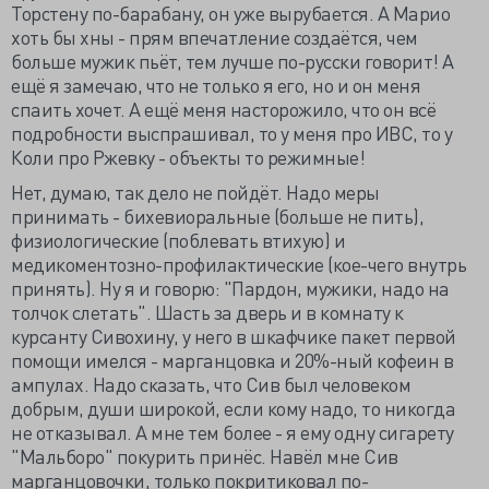
Торстену по-барабану, он уже вырубается. А Марио
хоть бы хны - прям впечатление создаётся, чем
больше мужик пьёт, тем лучше по-русски говорит! А
ещё я замечаю, что не только я его, но и он меня
спаить хочет. А ещё меня насторожило, что он всё
подробности выспрашивал, то у меня про ИВС, то у
Коли про Ржевку - объекты то режимные!
Нет, думаю, так дело не пойдёт. Надо меры
принимать - бихевиоральные (больше не пить),
физиологические (поблевать втихую) и
медикоментозно-профилактические (кое-чего внутрь
принять). Ну я и говорю: "Пардон, мужики, надо на
толчок слетать". Шасть за дверь и в комнату к
курсанту Сивохину, у него в шкафчике пакет первой
помощи имелся - марганцовка и 20%-ный кофеин в
ампулах. Надо сказать, что Сив был человеком
добрым, души широкой, если кому надо, то никогда
не отказывал. А мне тем более - я ему одну сигарету
"Мальборо" покурить принёс. Навёл мне Сив
марганцовочки, только покритиковал по-