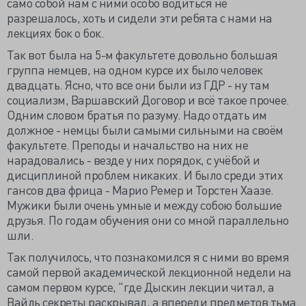
само собой нам с ними особо водиться не
разрешалось, хоть и сидели эти ребята с нами на
лекциях бок о бок.
Так вот была на 5-м факультете довольно большая
группа немцев, на одном курсе их было человек
двадцать. Ясно, что все они были из ГДР - ну там
социализм, Варшавский Договор и всё такое прочее.
Одним словом братья по разуму. Надо отдать им
должное - немцы были самыми сильными на своём
факультете. Преподы и начальство на них не
нарадовались - везде у них порядок, с учёбой и
дисциплиной проблем никаких. И было среди этих
гансов два фрица - Марио Ремер и Торстен Хаазе.
Мужики были очень умные и между собою большие
друзья. По годам обучения они со мной параллельно
шли.
Так получилось, что познакомился я с ними во время
самой первой академической лекционной недели на
самом первом курсе, "где Дыскин лекции читал, а
Вайль секреты раскрывал, а впереди предметов тьма.