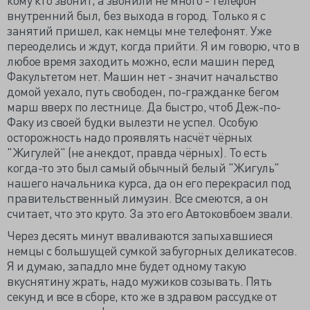
внутренний был, без выхода в город. Только я с
занятий пришел, как немцы мне телефонят. Уже
переоделись и ждут, когда прийти. Я им говорю, что в
любое время заходить можно, если машин перед
Факультетом нет. Машин нет - значит начальство
домой уехало, путь свободен, по-гражданке бегом
марш вверх по лестнице. Да быстро, чтоб Деж-по-
Факу из своей будки вылезти не успел. Особую
осторожность надо проявлять насчёт чёрных
"Жигулей" (не анекдот, правда чёрных). То есть
когда-то это был самый обычный белый "Жигуль"
нашего начальника курса, да он его перекрасил под
правительственный лимузин. Все смеются, а он
считает, что это круто. За это его Автоковбоем звали.
Через десять минут вваливаются запыхавшиеся
немцы с большущей сумкой забугорных деликатесов.
Я и думаю, западло мне будет одному такую
вкуснятину жрать, надо мужиков созывать. Пять
секунд и все в сборе, кто же в здравом рассудке от