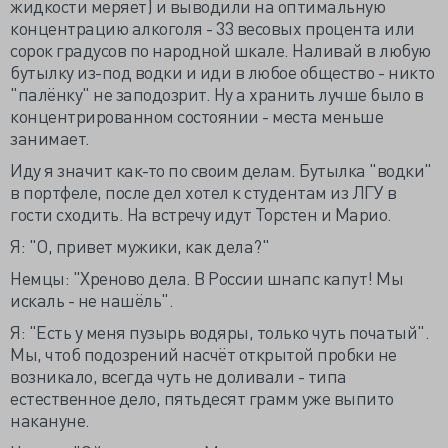
жидкости меряет) и выводили на оптимальную
концентрацию алкоголя - 33 весовых процента или
сорок градусов по народной шкале. Наливай в любую
бутылку из-под водки и иди в любое общество - никто
"палёнку" не заподозрит. Ну а хранить лучше было в
концентрированном состоянии - места меньше
занимает.
Иду я значит как-то по своим делам. Бутылка "водки"
в портфеле, после дел хотел к студентам из ЛГУ в
гости сходить. На встречу идут Торстен и Марио.
Я: "О, привет мужики, как дела?"
Немцы: "Хреново дела. В России шнапс капут! Мы
искаль - не нашёль".
Я: "Есть у меня пузырь водяры, только чуть початый".
Мы, чтоб подозрений насчёт открытой пробки не
возникало, всегда чуть не доливали - типа
естественное дело, пятьдесят грамм уже выпито
накануне.