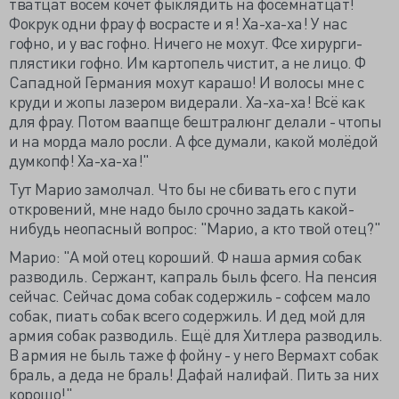
тватцат восем кочет фыклядить на фосемнатцат!
Фокрук одни фрау ф восрасте и я! Ха-ха-ха! У нас
гофно, и у вас гофно. Ничего не мохут. Фсе хирурги-
плястики гофно. Им картопель чистит, а не лицо. Ф
Сападной Германия мохут карашо! И волосы мне с
круди и жопы лазером видерали. Ха-ха-ха! Всё как
для фрау. Потом ваапще бештралюнг делали - чтопы
и на морда мало росли. А фсе думали, какой молёдой
думкопф! Ха-ха-ха!"
Тут Марио замолчал. Что бы не сбивать его с пути
откровений, мне надо было срочно задать какой-
нибудь неопасный вопрос: "Марио, а кто твой отец?"
Марио: "А мой отец короший. Ф наша армия собак
разводиль. Сержант, капраль быль фсего. На пенсия
сейчас. Сейчас дома собак содержиль - софсем мало
собак, пиать собак всего содержиль. И дед мой для
армия собак разводиль. Ещё для Хитлера разводиль.
В армия не быль таже ф фойну - у него Вермахт собак
браль, а деда не браль! Дафай налифай. Пить за них
корошо!"