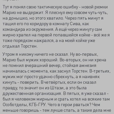
Тут я понял свою тактическую ошибку - новой рюмки
Марио не выдержит. Я плеснул ему совсем чуть-чуть,
на донышко, но этого хватило. Через пять минут я
тащил его по коридору в комнату Сива, как
командира из окружения. А ещё через минуту сам
мирно храпел на первой попавшейся койке - всё же я
тоже порядком нажрался, а на моей койке уже
отдыхал Торстен.
Утром я никому ничего не сказал. Ну во-первых,
Марио был мужик хороший. Во-вторых, он ни хрена
не помнил вчерашний вечер, стойкая амнезия
начиналась с момента, как заснул Торстен. В-третьих,
мужик мог просто удачно сбрехнуть, а я наивняк
кинуть - поверить. В четвёртых, если он сказал
правду, то значит он из Штази, а это была
дружественная организация. В пятых, я уже сказал -
был я человеком мирным и срать хотел на всякие там
Особотделы, КГБ-ГРУ. Чего в герои рваться? Чем
меньше говоришь - тем лучше спать, а такие дела мне