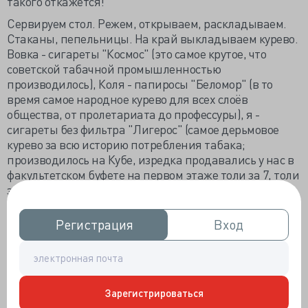
такого откажется!
Сервируем стол. Режем, открываем, раскладываем.
Стаканы, пепельницы. На край выкладываем курево.
Вовка - сигареты "Космос" (это самое крутое, что
советской табачной промышленностью
производилось), Коля - папиросы "Беломор" (в то
время самое народное курево для всех слоёв
общества, от пролетариата до профессуры), я -
сигареты без фильтра "Лигерос" (самое дерьмовое
курево за всю историю потребления табака;
производилось на Кубе, изредка продавались у нас в
факультетском буфете на первом этаже толи за 7, толи
за 12 копеек пачка). Об "Лигеросе" стоит сказать пару
лишних слов. Они были настолько гадкими, что даже
в курсантской среде курить их могли считанные
Регистрация
Регистрация
Вход
Вход
единицы. По меткому выражению Коли: "Я б не стал
курить навоз, а достал бы "ЛигерОс". Зато курение
этих сигарет, кроме эмфиземы, давало определённые
преимущества - их никто не стрелял. Ну ладно,
Зарегистрироваться
отвлеклись. Далее по списку: Торстен - "Кабинет"