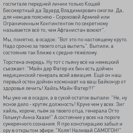
госпитале передней линии только Кощей
Бессмертный да Эдуард Владимирович смогли. Да,
для немцев поясняю - Сороковой Армией или
Ограниченным Контингентом по секретному
называется всё то, чем Афганистан воюют".
Мы, понятно, в осадок: "Вот это по настоящему круто.
Надо срочно за твоего отца выпить". Выпили, а
состояние так ближе к средне-тяжёлому.
Торстена очередь. Ну тот с пьяну всё на немецкий
съезжает: "Майн дер Фатер их бин есть дойчен
медицинский генераль всей авиация. Ещё он наш
первый остен дойчен космонавт на ваш Байконур от
здоровья лечить! Хайль Майн Фатер!!!"
Мы уже не в осадок, а в сухой остаток выпали: "Не, ну
ясное дело - крутяк должность! Круче чем у всех. Зиг
хайль, короче, пьём за твоего отца, генерала Отто
Гельмут-Анна Хаазе!" А состояние у всех на пороге
сумеречного сознания. Я про конспирацию забыл и
ору в открытом эфире: "Коля! Наливай САМОГОН!"