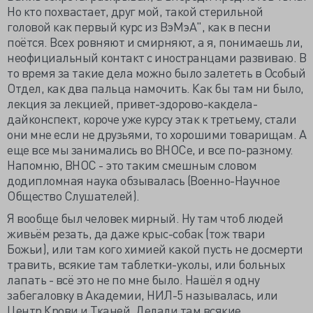
Но кто похвастает, друг мой, такой стерильной
головой как первый курс из ВэМэА", как в песни
поётся. Всех ровняют и смирняют, а я, понимаешь ли,
неофициальный контакт с иностранцами развиваю. В
то время за такие дела можно было залететь в Особый
Отдел, как два пальца намочить. Как бы там ни было,
лекция за лекцией, привет-здорово-какдела-
дайконспект, короче уже курсу этак к третьему, стали
они мне если не друзьями, то хорошими товарищам. А
еще все мы занимались во ВНОСе, и все по-разному.
Напомню, ВНОС - это таким смешным словом
додипломная наука обзывалась (Военно-Научное
Общество Слушателей).
Я вообще был человек мирный. Ну там чтоб людей
живьём резать, да даже крыс-собак (тож твари
Божьи), или там кого химией какой пусть не досмерти
травить, всякие там таблетки-уколы, или больных
лапать - всё это не по мне было. Нашёл я одну
забегаловку в Академии, НИЛ-5 называлась, или
Центр Крови и Тканей. Делали там всякие