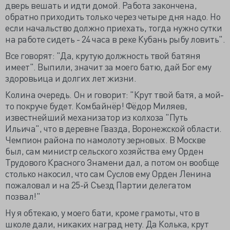
дверь вешать и идти домой. Работа закончена,
обратно приходить только через четыре дня надо. Но
если начальство должно приехать, тогда нужно сутки
на работе сидеть - 24 часа в реке Кубань рыбу ловить".
Все говорят: "Да, крутую должность твой батяня
имеет". Выпили, значит за моего батю, дай Бог ему
здоровьица и долгих лет жизни.
Колина очередь. Он и говорит: "Крут твой батя, а мой-
то покруче будет. Комбайнёр! Фёдор Миляев,
известнейший механизатор из колхоза "Путь
Ильича", что в деревне Гвазда, Воронежской области.
Чемпион района по намолоту зерновых. В Москве
был, сам министр сельского хозяйства ему Орден
Трудового Красного Знамени дал, а потом он вообще
столько накосил, что сам Суслов ему Орден Ленина
пожаловал и на 25-й Съезд Партии делегатом
позвал!"
Ну я обтекаю, у моего бати, кроме грамоты, что в
школе дали, никаких наград нету. Да Колька, крут