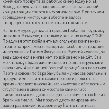
конечного продукта за рабочую смену (одну ночь).
Выход продукта в основном зависел от начальной
концентрации спирта в исходном сырье. При точном
соблюдении инструкций обеспечивалось
стопроцентное отсутствие запаха в комнате.
На пятом курсе до власти пришел Горбачёв - будь ему
не ладно. В смысле, не только у нас, а по всему СССР.
Придумал этот козёл антиалкогольную компанию -
стране напрочь жизнь испортил. Особенно страдали
иностранцы с Пятого Факультета. Русский человек, он
ведь даже если нигде нет, то всё равно найдёт. Эти
же к такому образу жизни совсем не адаптируемыми
оказались. А вот нашей "святой троице" эта политика
Партии совсем по барабану была - у нас самодельный
продукт имелся, и что самое ценное и редкое в то
время - продукт высочайшего качества с абсолютным
отсутствием в своём химсоставе каких-либо
сивушных масел, даже в следовых количествах (не из
браги же гнали). Мы продукт дистиллированной
водой разводили по ареометру (то что плотность