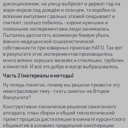
доксициклином, на улицу выбросят и держат год на
жаре-морозе под дождём и солнцем, то коробки со
всякими ампулами с разных этажей скидывают и
считают, сколько побилось - короче нужными и
полезными экспериментами люди занимались.
Пытались рассчитать возможную боевую убыль
военно-медицинской социалистической
собственности при коварных происках НАТО. Так вот
в результате этих экспериментов производилось
много всяких хороших железяк и стекляшек, трубочек
и ёмкостей. И всё это добро в мусор выбрасывалось.
Часть 2 (материалы и методы)
Ну теперь понятно, почему мы решили провести эту
межотраслевую тему - гнать самогон на Втором
Факультете?
Конструктивно-техническое решение самогонного
аппарата, план сборки и общий технологический
проект процесса дистилляции в комнате курсантского
общежития в условиях предельной конспирации