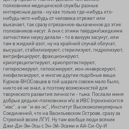
полковники медицинской службы разные
интересные дела - ну как только где-нибудь кто-
нибудь чего-нибудь от человека отрежет или
выкачает, так сразу отрезанное-выкаченное до этих
полковников несут. А они с этими твёрдми\жидкими
запчастями науку делали - то в вакуум засунут, или
там в жидкий азот, ну на крайний случай облучат,
высушат, стабилизируют, стерилизуют, гидролизуют,
витрифицируют, фракционируют,
криопреципитируют, криопротектируют,
гиперосмируют, гипоосмируют, ион-инверсируют,
лиофилизируют, и многие другие подобные вещи.
Курков-ВНОСовцев в той шараге совсем мало было,
никто её не знал, а поэтому возможностей для
творческого развития личности - тьма. Послали меня
добрые дядьки-полковники м\с в ИВС (произносится
"ивс", а не "и-вэ-эс", Институт Высокомолекулярных
Соединений, что на Васильевском Острове, сразу за
Стрелкой возле ЛГУ). Ну там вообще люди всякие
Джи-Ди-Эм-Эсы с Эн-Эй-Эсами и Ай-Си-Оу-И