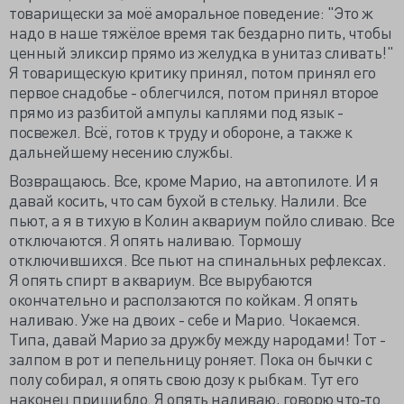
товарищески за моё аморальное поведение: "Это ж
надо в наше тяжёлое время так бездарно пить, чтобы
ценный эликсир прямо из желудка в унитаз сливать!"
Я товарищескую критику принял, потом принял его
первое снадобье - облегчился, потом принял второе
прямо из разбитой ампулы каплями под язык -
посвежел. Всё, готов к труду и обороне, а также к
дальнейшему несению службы.
Возвращаюсь. Все, кроме Марио, на автопилоте. И я
давай косить, что сам бухой в стельку. Налили. Все
пьют, а я в тихую в Колин аквариум пойло сливаю. Все
отключаются. Я опять наливаю. Тормошу
отключившихся. Все пьют на спинальных рефлексах.
Я опять спирт в аквариум. Все вырубаются
окончательно и расползаются по койкам. Я опять
наливаю. Уже на двоих - себе и Марио. Чокаемся.
Типа, давай Марио за дружбу между народами! Тот -
залпом в рот и пепельницу роняет. Пока он бычки с
полу собирал, я опять свою дозу к рыбкам. Тут его
наконец пришибло. Я опять наливаю, говорю что-то