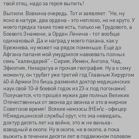
твой отец, надо за героя выпить!
Выпили. Вовкина очередь. Тот и заявляет: "Не, ну
ясно в натуре, два ордена - это неплохо, но не круто. У
моего предка такие тоже есть, только не Трудового, а
Боевого Знамени, а Орден Ленина - тот вообще
одинаковый. Да и наград у моего пахана, как у
Брежнева, ну может на рядок поменьше. Ещё до
Афгана папаня мой умудрился навоевать полных
семь "календарей" - Сирия, Йемен, Ангола, Чад,
Эфиопия, Никарагуа и прочая география. Ну а к сему
моменту, он трубит уже третий год Главным Хирургом
40-й Армии (то бишь разменял доктор медицинских
наук свой 10-й боевой годок из 23-х под погонами).
Получается, что прошёл мужик две полных Великих
Отечественных от звонка до звонка и это в мирное
Советское время!. Всякие немээсы (НЕм\с - офицер
НЕмедицинской службы) орут, что эка невидаль,
дохтур десять лет на войне, это ж не ванька-
взводный в окопе. Ну в окопе, не в окопе, а пока
выжить в течении десяти лет в подвижном полевом