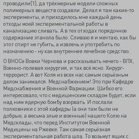
проводили[1], да трёхмерные модели сложных
полимерных веществ создавли. Делал я там какие-то
эксперименты, и приходилось мне каждый день
отходы моей экспериментальной работы в
канализацию сливать. А в тех отходах порядочное
содержание этанола было. Сливаю я и мечтаю, как бы
этот спирт не губить, а извлечь и употребить по
назначению - ну как внутреннее лечебное средство.
О ВНОСе Вовки Чернова и рассказывать нечего - ВПХ,
Военно-полевая хирургия, и так всё ясно. Хирург-
террорист. А вот Коля из всех нас самым серьёзным
делом занимался. Медснабжением! Это при Кафедре
Медснабжения и Военной Фармации. Шибко его
интересовало, что с медицинским складом будет, если
над ним ядерную бомбу взорвать. И послали
полковники с этой кафедры (а они там были не
добрые, а весьма злые и военные) нашего Колю на
Медсклады, что перед Институтом Военной
Медицины на Ржевке. Там самая серьёзная
экспериментальная работа шла. То возьмут ящик с