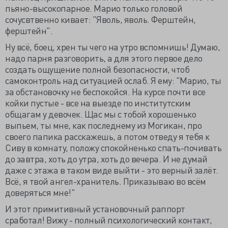
пьяно-высокопарное. Марио только головой
сочусвтвенно кивает: "Яволь, яволь. Ферштейн,
ферштейн".
Ну всё, боец, хрен ты чего на утро вспомнишь! Думаю,
надо парня разговорить, а для этого первое дело
создать ощущение полной безопасности, чтоб
самоконтроль над ситуацией ослаб. Я ему: "Марио, ты
за обстановочку не беспокойся. На курсе почти все
койки пустые - все на выезде по институтским
общагам у девочек. Щас мы с тобой хорошенько
выпьем, ты мне, как последнему из Могикан, про
своего папика расскажешь, а потом отведу я тебя к
Сиву в комнату, положу спокойненько спать-почивать
до завтра, хоть до утра, хоть до вечера. И не думай
даже с этажа в таком виде выйти - это верный залёт.
Всё, я твой ангел-хранитель. Приказываю во всём
доверяться мне!"
И этот примитивный установочный раппорт
сработал! Вижу - полный психологический контакт,