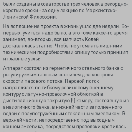
были созданы в соавторстве трёх человек в рекордно-
короткие сроки - за одну лекцию по Марксистско-
Ленинской Философии.
На воплощение проекта в жизнь ушло две недели. Во-
первых, учиться надо было, а это тоже какое-то время
занимает, во-вторых, вся матчасть Колей
доставлялась этапно. Чтобы не утомлять лишними
техническими подробностями опишу только принцип
и главные узлы:
Аппарат состоял из герметичного стального бачка с
регулируемым газовым вентилем для контроля
скорости парового потока. Паровой поток
направлялся по гибкому резиновому внешнему
контуру с латунно-проволочной обмоткой в
дистилляционную закрытую (!) камеру, состоявшую из
аналогичного бачка, в нижней части заполненного
водой с полупогружённым стеклянным змеевиком. В
верхней части, непосредственно под выходным
концом змеевика, посредством проволоки крепилась