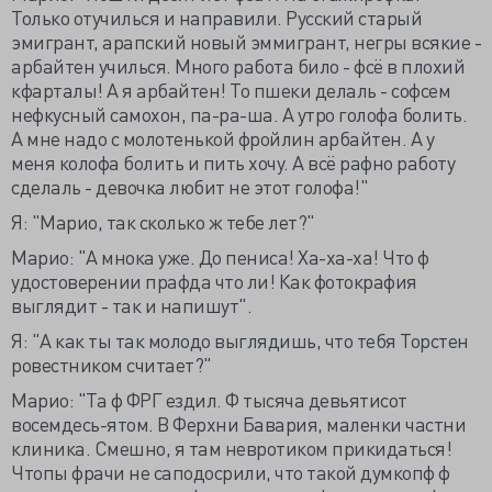
Только отучилься и направили. Русский старый
эмигрант, арапский новый эммигрант, негры всякие -
арбайтен училься. Много работа било - фсё в плохий
кфарталы! А я арбайтен! То пшеки делаль - софсем
нефкусный самохон, па-ра-ша. А утро голофа болить.
А мне надо с молотенькой фройлин арбайтен. А у
меня колофа болить и пить хочу. А всё рафно работу
сделаль - девочка любит не этот голофа!"
Я: "Марио, так сколько ж тебе лет?"
Марио: "А мнока уже. До пениса! Ха-ха-ха! Что ф
удостоверении прафда что ли! Как фотокрафия
выглядит - так и напишут".
Я: "А как ты так молодо выглядишь, что тебя Торстен
ровестником считает?"
Марио: "Та ф ФРГ ездил. Ф тысяча девьятисот
восемдесь-ятом. В Ферхни Бавария, маленки частни
клиника. Смешно, я там невротиком прикидаться!
Чтопы фрачи не саподосрили, что такой думкопф ф