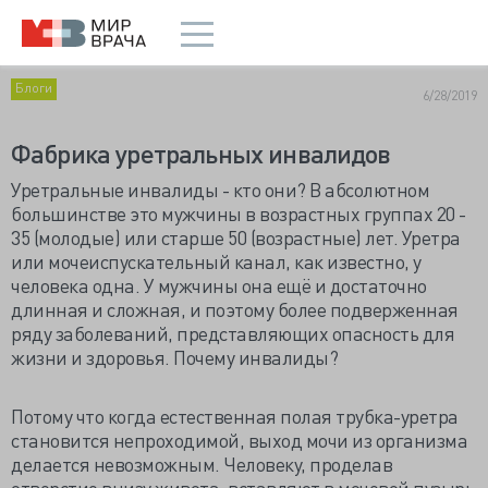
Блоги
6/28/2019
Фабрика уретральных инвалидов
Уретральные инвалиды - кто они? В абсолютном
большинстве это мужчины в возрастных группах 20 -
35 (молодые) или старше 50 (возрастные) лет. Уретра
или мочеиспускательный канал, как известно, у
человека одна. У мужчины она ещё и достаточно
длинная и сложная, и поэтому более подверженная
ряду заболеваний, представляющих опасность для
жизни и здоровья. Почему инвалиды?
Потому что когда естественная полая трубка-уретра
становится непроходимой, выход мочи из организма
делается невозможным. Человеку, проделав
отверстие внизу живота, вставляют в мочевой пузырь