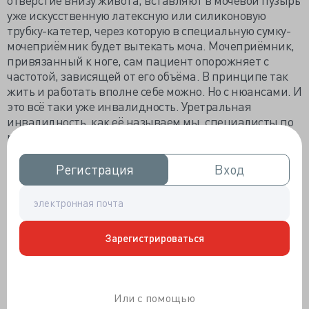
уже искусственную латексную или силиконовую
трубку-катетер, через которую в специальную сумку-
мочеприёмник будет вытекать моча. Мочеприёмник,
привязанный к ноге, сам пациент опорожняет с
частотой, зависящей от его объёма. В принципе так
жить и работать вполне себе можно. Но с нюансами. И
это всё таки уже инвалидность. Уретральная
инвалидность, как её называем мы, специалисты по
реконструктивной хирургии уретры. Откуда же
берутся уретральные инвалиды с закрытым
просветом уретры и трубкой в животе? У группы
Регистрация
Регистрация
Вход
Вход
молодых это чаще всего последствия неудачных
операций по поводу гипоспадии или эписпадии
(врожденное аномально расположенное наружное
отверстие уретры) или результат транспортной
Зарегистрироваться
аварии приведшей к перелому костей таза и разрыву
уретры. У возрастных, травма тоже имеет значение,
но добавляется и ятрогенный фактор - осложнения
травматичного введения катетера в уретру, а также
Или с помощью
различных манипуляций и операций на мочеполовых