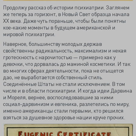
Продолжу рассказ об истории психиатрии. Заглянем
же теперь за горизонт, в Новый Свет образца начала
XX века. Даже чуть пораньше, чтобы были понятны
кое-какие моменты в будущем американской и
мировой психиатрии.
Наверное, большинству молодых держав
свойственны радикальность, максимализм и некая
гротескность с нарочитостью — примерно как у
девочки, что дорвалась до маминой косметики. И так
во многих сферах деятельности, пока не отыщется
дао, не выработается собственный стиль.
Соединённые Штаты не стали исключением. В том
числе и в области психиатрии. И когда идеи Дарвина
и Мореля, вернее, воспоследовавшие за ними
социал-дарвинизм и евгеника, разлетелись по миру,
именно американцы стали первыми, кто решился
взяться за душевное здоровье нации круче прочих.