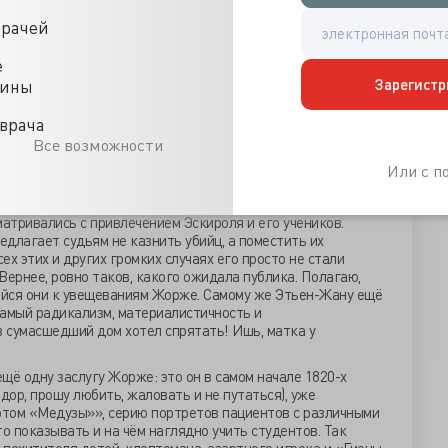
за дочерью соседки, девочкой по имени Фанни Белон 19
а перерезала малышке горло, отрезала голову и четверть
врачей
ребёнка. Когда вернулась мать, Генриетта доложила:
опыталась прорваться в комнату. Корнье же на её глазах
е
ута отрезанная голова, и выбросила свёрток в окно.
Зарегистр
цины
ва идея» - безэмоционально ответила Корнье. И в
 лишь: «Это заслуживает смертной казни».
врача
 в новом уголовном кодексе, принятом в стране, появляется
Все возможности
ния деяния субъект находился в состоянии помутнения
Или с 
ак субъект не ведал, что он творил, следовательно, не
о.
сматривались с привлечением Эскироля и его учеников.
длагает судьям не казнить убийц, а поместить их
всех этих и других громких случаях его просто не стали
 Вернее, ровно таков, какого ожидала публика. Полагаю,
шайся они к увещеваниям Жорже. Самому же Этьен-Жану ещё
т самый радикализм, материалистичность и
в сумасшедший дом хотел спрятать! Ишь, матка у
щё одну заслугу Жорже: это он в самом начале 1820-х
ор, прошу любить, жаловать и не путаться), уже
том «Медузы»», серию портретов пациентов с различными
о показывать и на чём наглядно учить студентов. Так