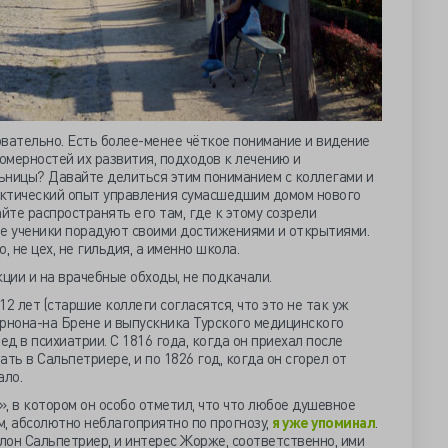
вательно. Есть более-менее чёткое понимание и видение
номерностей их развития, подходов к лечению и
ьницы? Давайте делиться этим пониманием с коллегами и
ктический опыт управления сумасшедшим домом нового
йте распространять его там, где к этому созрели
ие ученики порадуют своими достижениями и открытиями.
, не цех, не гильдия, а именно школа.
ции и на врачебные обходы, не подкачали.
2 лет (старшие коллеги согласятся, что это не так уж
ернона-на Брене и выпускника Турского медицинского
ед в психиатрии. С 1816 года, когда он приехал после
ть в Сальпетриере, и по 1826 год, когда он сгорел от
ало.
, в котором он особо отметил, что что любое душевное
, абсолютно неблагоприятно по прогнозу,
я уже упоминал
.
он Сальпетриер, и интерес Жорже, соответственно, ими