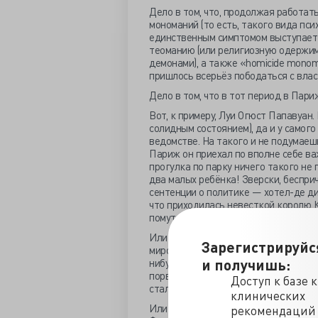
Дело в том, что, продолжая работат
мономаний (то есть, такого вида пси
единственным симптомом выступает б
теоманию (или религиозную одержим
демонами), а также «homicide monom
пришлось всерьёз пободаться с влас
Дело в том, что в тот период в Пари
Вот, к примеру, Луи Огюст Папавуан
солидным состоянием), да и у самого
ведомстве. На такого и не подумаешь
Париж он приехал по вполне себе ва
прогулка по парку ничего такого не 
два малых ребёнка! Зверски, беспри
сентенции о политике — хотел-де д
что приходилась невесткой королю К
помутнение рассудка: не ведал, мол, 
Или дело вампира-винодела. Тот пон
Зарегистрируйс
миром (хотя винные погреба с больш
и получишь:
нибудь по соседству колбасы, окорока
порвал — мало ли какие проблемы у 
Доступ к базе 
стало известно, что этот винодел-отш
клинических
Или случай Генриетты Корнье, что 4
рекомендаций