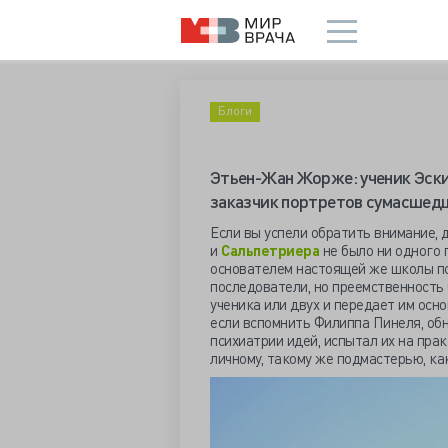
Блоги
Этьен-Жан Жорже: ученик Эски
заказчик портретов сумасшед
Если вы успели обратить внимание, 
и
Сальпетриера
не было ни одного 
основателем настоящей же школы пси
последователи, но преемственность 
ученика или двух и передает им осн
если вспомнить Филиппа Пинеля, обн
психиатрии идей, испытал их на пра
личному, такому же подмастерью, ка