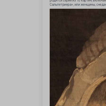
родится серия из 10 картин, включа
Сальпетриера», или женщины, снеда