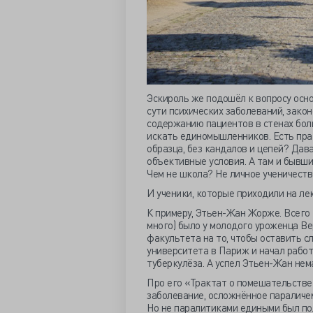
Эскироль же подошёл к вопросу осно
сути психических заболеваний, зако
содержанию пациентов в стенах бол
искать единомышленников. Есть пра
образца, без кандалов и цепей? Дава
объективные условия. А там и бывш
Чем не школа? Не личное ученичество
И ученики, которые приходили на лек
К примеру, Этьен-Жан Жорже. Всего 1
много) было у молодого уроженца В
факультета на то, чтобы оставить сл
университета в Париж и начал работа
туберкулёза. А успел Этьен-Жан нем
Про его «Трактат о помешательстве»
заболевание, осложнённое параличем
Но не паралитиками едиными был пол