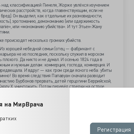
ь над классификацией Пинеля, Жорже увлёкся изучением
хических расстройств, когда главенствующим, если не
ред). Он выделил, как отдельные их разновидности,
ость), эротоманию, демономанию (или одержимость
anie», или «мономанию убийства». И тут Этьен-Жану
тями.
же происходят несколько громких убийств.
. Из хорошей небедной семьи (отец — фабрикант с
 карьера не из последних, поскольку служил в морском
 плохого. Да никто и не думал. И осенью 1824 года в
жным и нужным делам: коммерция, господа, коммерция. И
предвещала. И вдруг — как гром среди ясного неба: убиты
чинно! Во время следствия Папавуан сначала разводит
инастию Бурбонов прервать, детей герцогини Беррийской,
арлу X, уничтожить. Потом перевёл стрелки на острое
что творил!
ачалу без видимых причин порвал все связи с внешним
я на МирВрача
ими бочками, полными живительной влаги, да висящие где-
, да стеллажи с сыром... ну вы понимаете). Ну порвал и
человека. Опомнились, когда пропала девушка. И когда
кратких
ельник её не просто убил, но и пил её кровь.
Регистрация
Регистрация
 ноября 1825 года всколыхнул не то что Париж — всю