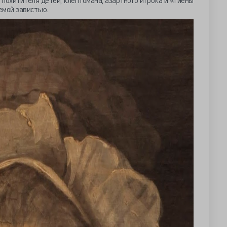
я похитителя детей, клептомана, азартного игрока и «Гиены
емой завистью.