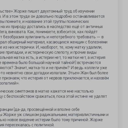
ьстве» Жорже пишет двухтомный труд об изучении
. И в этом труде он довольно подробно останавливается
 вы помните, и название этой группы психических
 на их природу достались в наследство ещё от античных
tera, виновата. Как, понимаете, взбесится, как пойдёт
нёт безобразия хулиганить и непотребного требовать — в
обрал обширный материал, касающихся женщин с болезнями
е из них истерички. И, наоборот, те, кому матку удалили,
ие припадки, и истерическую слепоту, и прочие виды
ольная матка есть, а истерии нет, то матки нет, а истерия
 те времена было большой научной тайной!) встречаются
яются? Значит, матка-то и не причём? И ведь коллеги уже
к-то невнятно свои догадки излагали. Этьен-Жан был более
 признаем, что истерия от нервов приключается, и назовём
ропатией»:
ческих симптомов в матке кажется мне настолько
у с беспокойством сражаться, пока этой истине не уделят
ранции (да-да, просвещённой и вполне себе
ды Жорже уж слишком радикальными, материалистичными и
лько новое видение истерии было тому причиной: Жорже
ия пересекалась с политикой.