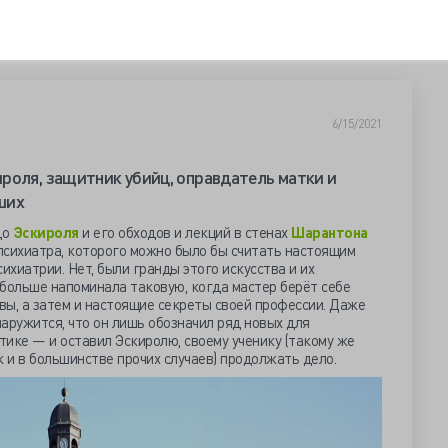
6/15/2021
роля, защитник убийц, оправдатель матки и
ших
до
Эскироля
и его обходов и лекций в стенах
Шарантона
психиатра, которого можно было бы считать настоящим
хиатрии. Нет, были гранды этого искусства и их
больше напоминала таковую, когда мастер берёт себе
овы, а затем и настоящие секреты своей профессии. Даже
аружится, что он лишь обозначил ряд новых для
ктике — и оставил Эскиролю, своему ученику (такому же
к и в большинстве прочих случаев) продолжать дело.