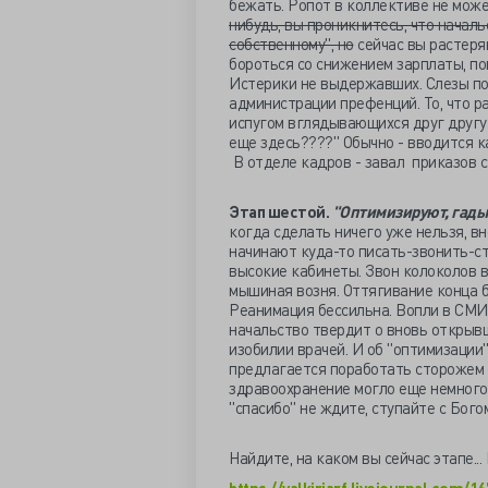
бежать. Ропот в коллективе не може
нибудь, вы проникнитесь, что началь
собственному", но
сейчас вы растеря
бороться со снижением зарплаты, по
Истерики не выдержавших. Слезы по
администрации префенций. То, что р
испугом вглядывающихся друг другу 
еще здесь????" Обычно - вводится 
В отделе кадров - завал приказов с
Этап шестой.
"Оптимизируют, гады
когда сделать ничего уже нельзя, в
начинают куда-то писать-звонить-ст
высокие кабинеты. Звон колоколов в 
мышиная возня. Оттягивание конца б
Реанимация бессильна. Вопли в СМИ
начальство твердит о вновь открыв
изобилии врачей. И об "оптимизации"
предлагается поработать сторожем 
здравоохранение могло еще немного
"спасибо" не ждите, ступайте с Бого
Найдите, на каком вы сейчас этапе... 