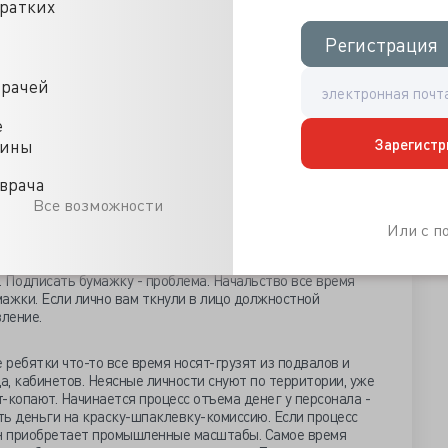
, "поликлиникам запретили направлять". Койко-день
кратких
ия болезни становится достоянием гласности и разбора.
администрация выключает свет в коридорах,
Регистрация
Регистрация
тарок. Зарплата приобретает тенденцию к снижению. Ясно,
егче.
врачей
згаре".
Этап колоссального давления на персонал.
е
чуть ли не ежечасными. Когда, собственно, работать -
Зарегистр
цины
о тыщ отчетов, цифр и объяснительных. Собирают то
и, то прослойками. Работать невозможно. Контроль за сан-
врача
паки и шапочки, бейджики и блокноты - скоро, кажется,
Все возможности
а форева! Замечания за пятно на пижаме и кровь на
. Проверка холодильников 4 раза вдень. Пациенты тоже
Или с 
рки-проветривания неодобрительно. Неработающий
и этом не вызывает. Начальство пачками идет в отпуск,
м. Подписать бумажку - проблема. Начальство все время
мажки. Если лично вам ткнули в лицо должностной
вление.
 ребятки что-то все время носят-грузят из подвалов и
а, кабинетов. Неясные личности снуют по территории, уже
т-копают. Начинается процесс отъема денег у персонала -
ть деньги на краску-шпаклевку-комиссию. Если процесс
он приобретает промышленные масштабы. Самое время