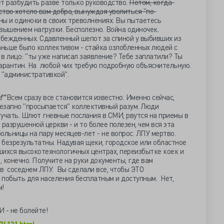
т разбудить разве только руководство.
Потом, когда-
ство хотело вам добра, вынуждая уволиться "по-
ны и одиноки в своих треволнениях. Вы пытаетесь
вышением нагрузки. Бесполезно. Война одиночек.
бежденных. Сдавленный шепот за спиной у выбивших из
аньше было коллективом - стайка озлобленных людей с
в лицо: "ты уже написал заявление? Тебе заплатили? Ты
карантин. На любой чих требую подробную объяснительную.
 "административкой".
!"
Всем сразу все становится известно. Именно сейчас,
незапно "просыпается" коллективный разум. Люди
учать. Шлют гневные послания в СМИ, рвутся на приемы в
разрушенной церкви - и то более полезен, чем вся эта
ольницы на пару месяцев-лет - не вопрос. ЛПУ мертво.
 безрезультатны. Надувая щеки, городское или областное
шихся высокотехнологичных центрах, переизбытке коек и
, конечно. Получите на руки документы, где вам
в соседнем ЛПУ. Вы сделали все, чтобы ЭТО
 побыть для населения бесплатным и доступным. Нет,
м!
И - не болейте!