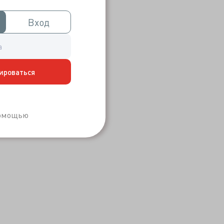
Вход
Вход
ироваться
Забыли пароль?
помощью