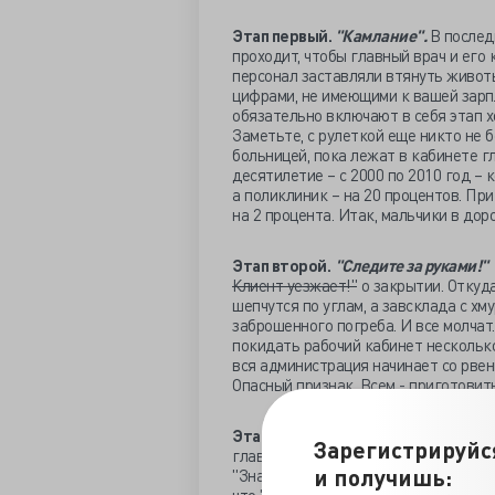
Этап первый.
"Камлание".
В послед
проходит, чтобы главный врач и его 
персонал заставляли втянуть животы
цифрами, не имеющими к вашей зарпл
обязательно включают в себя этап х
Заметьте, с рулеткой еще никто не 
больницей, пока лежат в кабинете гл
десятилетие – с 2000 по 2010 год – 
а поликлиник – на 20 процентов. Пр
на 2 процента. Итак, мальчики в до
Этап второй.
"Следите за руками!
Клиент уезжает!"
о закрытии. Откуда
шепчутся по углам, а завсклада с х
заброшенного погреба. И все молчат
покидать рабочий кабинет несколько
вся администрация начинает со рвени
Опасный признак. Всем - приготовит
Этап третий.
"Деньги кончаются"
В
Зарегистрируйс
главный врач беснуется, обвиняет вс
и получишь:
"Знающие люди" начинают игры в пер