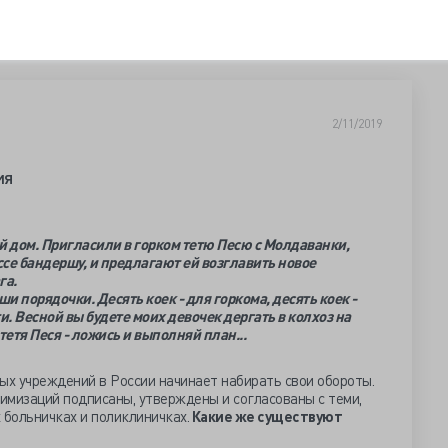
2/11/2019
ия
 дом. Пригласили в горком тетю Песю с Молдаванки,
е бандершу, и предлагают ей возглавить новое
га.
ваши порядочки. Десять коек - для горкома, десять коек -
и. Весной вы будете моих девочек дергать в колхоз на
тетя Песя - ложись и выполняй план...
ых учреждений в России начинает набирать свои обороты.
имизаций подписаны, утверждены и согласованы с теми,
 больничках и поликлиничках.
Какие же существуют