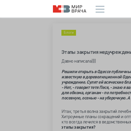
Блоги
Этапы закрытия медучрежден
Давно написала))))
Решили открыть в Одессе публичный
известную в дореволюционной Одесс
учреждение. Сулят ей всяческие бла
- Нет, - говорит тетя Песя, - знаю я 
для обкома, органам - по потребност
посевную, осенью - на уборочную. А 
Итак, третья волна закрытий лечебн
Хитроумные планы сокращений и опт
кто всегда лечился в ведомственных
этапы закрытия?