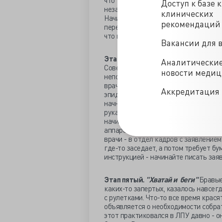
что "скорой запретили везти к нам"
Доступ к базе 
незаметно подрастает. Каждая истор
клинических
Начинается этап экономии на всем: 
рекомендаций
пересматриваются нагрузки на сани
что не у начальства, но от этого не л
Вакансии для 
Этап четвертый.
"Апокалипсис в ра
Аналитически
Совещания становятся ежедневными, 
новости меди
непонятно. Всем сразу требуется ст
врачей, то медсестер, то отделениям
Аккредитация 
эпид режимом достигает апогея. Кол
начнут шмонать при входе. Униформ
рукаве при выходе из операционной
начинают смотреть на все эти хло
аппарат УЗИ интереса начальства пр
врачи - в отдел кадров с заявление
где-то заседает, а потом требует бу
инструкцией - начинайте писать зая
Этап пятый.
"Хватай и беги"
Бравые
каких-то запертых, казалось навсегд
с рулетками. Что-то все время крася
объявляется о необходимости собра
этот практиковался в ЛПУ давно - 