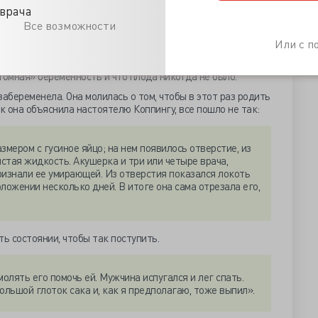
врача
зились на истории, записанной Коппингом, потому что ее
Все возможности
от оригинальной версии. Теперь женщина сказала, что она
Или с 
т
, прежде чем забеременела первым ребенком. У нее
я, но затем они прекратились, и живот сдулся. Акушерка
томная» беременность и что плода никогда не было.
абеременела. Она молилась о том, чтобы в этот раз родить
к она объяснила настоятелю Коппингу, все пошло не так:
змером с гусиное яйцо; на нем появилось отверстие, из
стая жидкость. Акушерка и три или четыре врача,
ризнали ее умирающей. Из отверстия показался локоть
ложении несколько дней. В итоге она сама отрезала его,
ь состоянии, чтобы так поступить.
молять его помочь ей. Мужчина испугался и лег спать.
ольшой глоток сака и, как я предполагаю, тоже выпил».