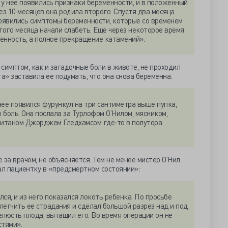
 у нее появились признаки беременности, и в положенный
ез 10 месяцев она родила второго. Спустя два месяца
появились симптомы беременности, которые со временем
того месяца начали слабеть. Еще через некоторое время
менность, а полное прекращение катамений».
 симптом, как и загадочные боли в животе, не проходил
а» заставила ее подумать, что она снова беременна:
нее появился фурункул на три сантиметра выше пупка,
боль. Она послала за Турлофом О’Нилом, мясником,
питаном Джорджем Гледхамсом где-то в полутора
е за врачом, не объясняется. Тем не менее мистер О’Нил
ал пациентку в «предсмертном состоянии»:
ся, и из него показался локоть ребенка. По просьбе
легчить ее страдания и сделал большой разрез над и под
челюсть плода, вытащил его. Во время операции он не
стями».