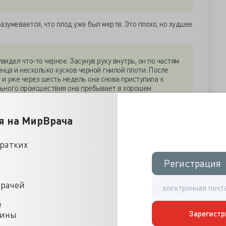
разумевается, что плод уже был мертв. Это плохо, но худшее
видел что-то черное. Засунув руку внутрь, он по частям
ца и несколько кусков черной гнилой плоти. После
 и уже через шесть недель она снова приступила к
льного происшествия она пребывает в хорошем
почной грыжи, появившейся вследствие того, что
перевязать рану должным образом».
я на МирВрача
 разрез ослабил мышцы брюшной стенки, позволив участку
Эта странная история, в которой отсутствуют ответы на
кратких
 не поверил одним лишь слухам и при первой же
не и ее мужу, чтобы послушать их версию событий. Однако
Регистрация
Регистрация
ло ситуацию.
врачей
ы, что из-за их безграмотной речи я не всегда понимал,
е
азанное ими — правда, то в этой истории есть нечто еще
Зарегистр
цины