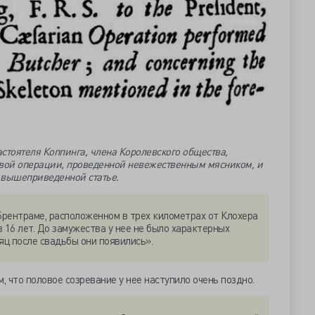
стоятеля Коппинга, члена Королевского общества,
евой операции, проведенной невежественным мясником, и
в вышеприведенной статье.
рентраме, расположенном в трех километрах от Клохера
 16 лет. До замужества у нее не было характерных
яц после свадьбы они появились».
, что половое созревание у нее наступило очень поздно.