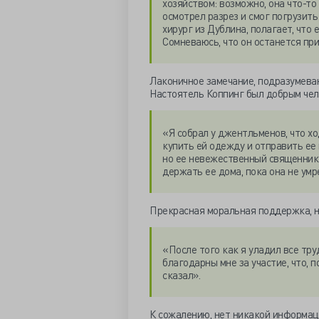
хозяйством: возможно, она что-то 
осмотрел разрез и смог погрузить
хирург из Дублина, полагает, что
Сомневаюсь, что он останется при
Лаконичное замечание, подразумева
Настоятель Коппинг был добрым чело
«Я собрал у джентльменов, что хо
купить ей одежду и отправить ее 
но ее невежественный священник
держать ее дома, пока она не умр
Прекрасная моральная поддержка, н
«После того как я уладил все тру
благодарны мне за участие, что, п
сказал».
К сожалению, нет никакой информаци