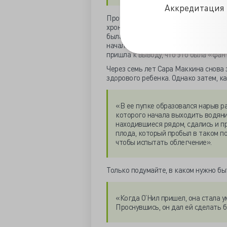
Аккредитация 
Проблемы с коммуникацией явно отра
хронология значительно отличается 
была замужем не 10 месяцев, а 10
ле
начались схватки в положенное врем
пришла к выводу, что это была «фан
Через семь лет Сара Маккина снова з
здорового ребенка. Однако затем, ка
«В ее пупке образовался нарыв ра
которого начала выходить водяни
находившиеся рядом, сдались и п
плода, который пробыл в таком по
чтобы испытать облегчение».
Только подумайте, в каком нужно быт
«Когда О’Нил пришел, она стала у
Проснувшись, он дал ей сделать б