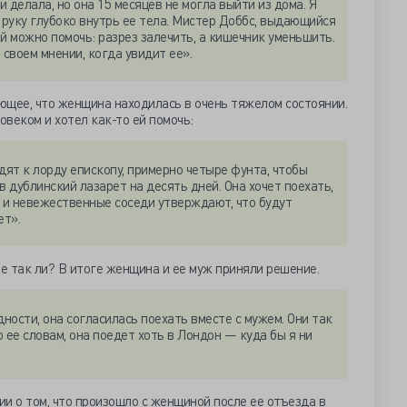
и делала, но она 15 месяцев не могла выйти из дома. Я
 руку глубоко внутрь ее тела. Мистер Доббс, выдающийся
 ей можно помочь: разрез залечить, а кишечник уменьшить.
 своем мнении, когда увидит ее».
ющее, что женщина находилась в очень тяжелом состоянии.
веком и хотел как-то ей помочь:
дят к лорду епископу, примерно четыре фунта, чтобы
в дублинский лазарет на десять дней. Она хочет поехать,
 и невежественные соседи утверждают, что будут
ет».
е так ли? В итоге женщина и ее муж приняли решение.
дности, она согласилась поехать вместе с мужем. Они так
о ее словам, она поедет хоть в Лондон — куда бы я ни
и о том, что произошло с женщиной после ее отъезда в