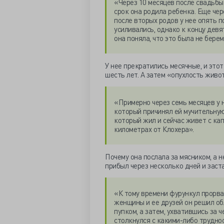
«Через 10 месяцев после свадьбы
срок она родила ребенка. Еще чер
после вторых родов у нее опять 
усиливались, однако к концу девя
она поняла, что это была не бере
У нее прекратились месячные, и этот
шесть лет. А затем «опухлость живот
«Примерно через семь месяцев у 
который причинял ей мучительную 
который жил и сейчас живет с ка
километрах от Клохера».
Почему она послала за мясником, а н
прибыл через несколько дней и заст
«К тому времени фурункул прорвал
женщины и ее друзей он решил об
пупком, а затем, ухватившись за 
столкнулся с какими-либо трудно