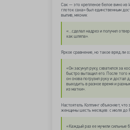
Сак — это крепленое белое вино из 
глоток сака» был единственным дос
выпив, мясник
«…сделал надрез и получил отверс
как шляпа».
Яркое сравнение, но такое вряд ли 
«Он засунул руку, схватился за ко
быстро вытащил его. После того к
он снова погрузил руку и достал 
выходить в разное время и разным
из матки».
Настоятель Коппинг объясняет, что 
женщины шесть месяцев: с июля до 
«Каждый раз ее мучили сильные б