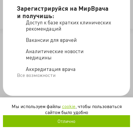
Источник
Зарегистрируйся на МирВрача
и получишь:
психология
рак
терминальные состояния
Доступ к базе кратких клинических
рекомендаций
/blogs/esli-prognoz---pessima-2025-7-30
Вакансии для врачей
Аналитические новости
медицины
Аккредитация врача
Все возможности
Мы используем файлы
cookie
, чтобы пользоваться
сайтом было удобно
Отлично