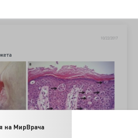
10/22/2017
джета
я на МирВрача
обами на незаживающую в течение года паховую сыпь.
 не было зуда. Из анамнеза получил эмпирические курсы