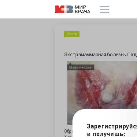
Блоги
Экстрамаммарная болезнь Па
Зарегистрируйс
Обратился 89-летний мужчина с жал
и получишь:
Характер сыпи был безболезненный и