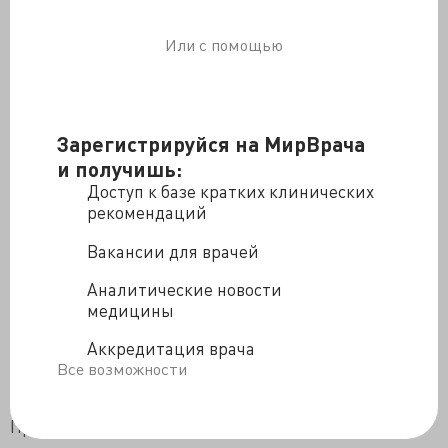
мало изменились за последние две тысячи лет.
Или с помощью
Вот, посмотрите на прекрасное бронзовое зеркало
(нет, оно ничего не отражает, но дает посмотреть)
римского времени из коллекции
Sir Henry Wellcome's
Museum Collection
:
Зарегистрируйся на МирВрача
и получишь:
Или вот еще ракурс:
Доступ к базе кратких клинических
рекомендаций
Как говорит прекрасный колоректальный хирург-
Вакансии для врачей
онколог Бадма Башанкаев, с такими еще он успел
Аналитические новости
поработать.
медицины
А вот — уже век XIX, зеркало, сделанное Collin et
Compagnie в 1870-1890-х годах в Париже (из той же
Аккредитация врача
коллекции):
Все возможности
Произведение искусства, да и только!