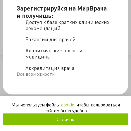
Об онкологическое службе СССР и России, отношении
Зарегистрируйся на МирВрача
между учителем и учеником, вопросах веры и
и получишь:
хирургических навыках, а также своем детстве и
Доступ к базе кратких клинических
начале профессионального пути рассказывает
рекомендаций
директор МНИОИ им. Герцена д.м.н., проф., академик
Вакансии для врачей
РАМН Чиссов Валерий Иванович.
Первая часть интервью
Аналитические новости
медицины
/blogs/eksklyuzivnoe_intervyu_s_akademikom_vi_chissovym_2_cha
Аккредитация врача
Все возможности
Мы используем файлы
cookie
, чтобы пользоваться
сайтом было удобно
Отлично