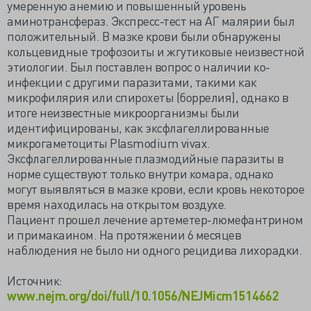
умеренную анемию и повышенный уровень
аминотрансфераз. Экспресс-тест на АГ малярии был
положительный. В мазке крови были обнаружены
кольцевидные трофозоиты и жгутиковые неизвестной
этиологии. Был поставлен вопрос о наличии ко-
инфекции с другими паразитами, такими как
микрофилярия или спирохеты (боррелия), однако в
итоге неизвестные микроорганизмы были
идентифицированы, как эксфлагеллированные
микрогаметоциты Plasmodium vivax.
Эксфлагеллированные плазмодийные паразиты в
норме существуют только внутри комара, однако
могут выявляться в мазке крови, если кровь некоторое
время находилась на открытом воздухе.
Пациент прошел лечение артеметер-люмефантрином
и примакаином. На протяжении 6 месяцев
наблюдения не было ни одного рецидива лихорадки.
Источник:
www.nejm.org/doi/full/10.1056/NEJMicm1514662