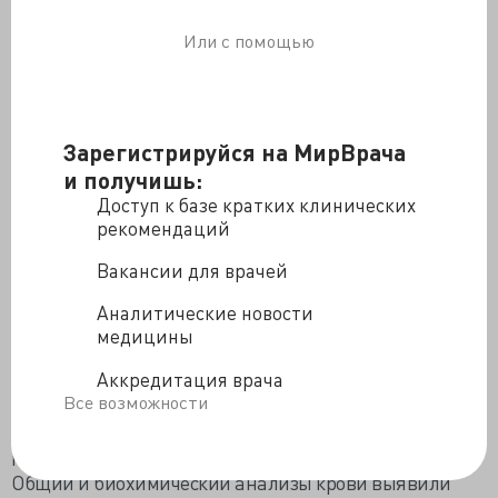
Или с помощью
Зарегистрируйся на МирВрача
и получишь:
Доступ к базе кратких клинических
рекомендаций
Вакансии для врачей
Аналитические новости
После недавней миграции в Швейцарию в целях
медицины
поиска политического убежища, 24-летний мужчина
Аккредитация врача
из Эритреи поступил в отделение скорой помощи с
Все возможности
рецидивирующей лихорадкой. Со слов пациента,
примерно каждые 2 месяца на протяжении
последних 3х лет у него возникает лихорадка.
Общий и биохимический анализы крови выявили