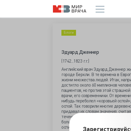
Блоги
Эдуард Дженнер
(1742...1823 г.г.)
Английский врач Эдуард Дженнер жи
городе Беркли. В те времена в Евро
жизни множества людей. Итак, наприм
достигло около 60 миллионов челов
пациентов, но против этой страшной
врачи, его современники. От времен
нибудь переболел «коровьей оспой»,
оспой. Так говорили многие деревен
придавал их словам значения, счита
течением времени он убедился, что 
большинстве случаев это были крас
оспинами, остающимися после выздо
Зарегистрируйс