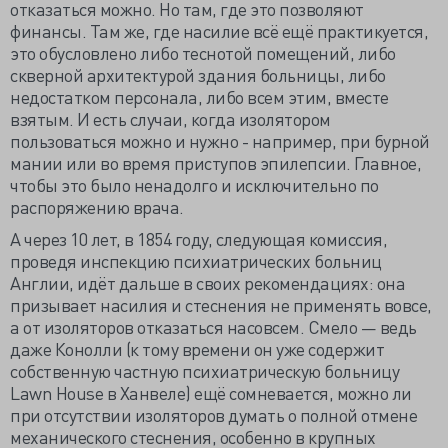
отказаться можно. Но там, где это позволяют
финансы. Там же, где насилие всё ещё практикуется,
это обусловлено либо теснотой помещений, либо
скверной архитектурой здания больницы, либо
недостатком персонала, либо всем этим, вместе
взятым. И есть случаи, когда изолятором
пользоваться можно и нужно - например, при бурной
мании или во время приступов эпилепсии. Главное,
чтобы это было ненадолго и исключительно по
распоряжению врача.
А через 10 лет, в 1854 году, следующая комиссия,
проведя инспекцию психиатрических больниц
Англии, идёт дальше в своих рекомендациях: она
призывает насилия и стеснения не применять вовсе,
а от изоляторов отказаться насовсем. Смело — ведь
даже Конолли (к тому времени он уже содержит
собственную частную психиатрическую больницу
Lawn House в Ханвеле) ещё сомневается, можно ли
при отсутствии изоляторов думать о полной отмене
механического стеснения, особенно в крупных