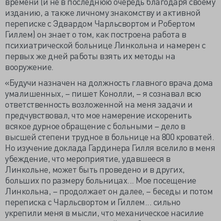
времени (и не в последнюю очередь благодаря своему
изданию, а также личному знакомству и активной
переписке с Эдвардом Чарльсвортом и Робертом
Гиллем) он знает о том, как построена работа в
психиатрической больнице Линкольна и намерен с
первых же дней работы взять их методы на
вооружение.
«Будучи назначен на должность главного врача дома
умалишенных, – пишет Конолли, – я сознавал всю
ответственность возложенной на меня задачи и
предчувствовал, что мое намерение искоренить
всякое дурное обращение с больными – дело в
высшей степени трудное в больнице на 800 кроватей.
Но изучение доклада Гардинера Гилля вселило в меня
убеждение, что мероприятие, удавшееся в
Линкольне, может быть проведено и в других,
больших по размеру больницах... Мое посещение
Линкольна, – продолжает он далее, – беседы и потом
переписка с Чарльсвортом и Гиллем... сильно
укрепили меня в мысли, что механическое насилие