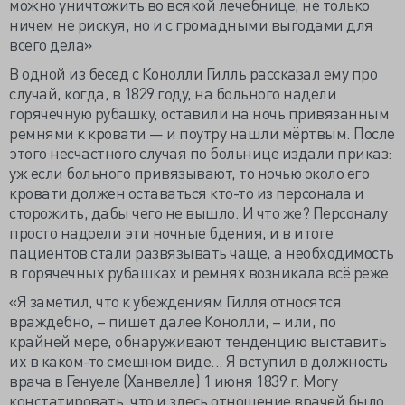
можно уничтожить во всякой лечебнице, не только
ничем не рискуя, но и с громадными выгодами для
всего дела»
В одной из бесед с Конолли Гилль рассказал ему про
случай, когда, в 1829 году, на больного надели
горячечную рубашку, оставили на ночь привязанным
ремнями к кровати — и поутру нашли мёртвым. После
этого несчастного случая по больнице издали приказ:
уж если больного привязывают, то ночью около его
кровати должен оставаться кто-то из персонала и
сторожить, дабы чего не вышло. И что же? Персоналу
просто надоели эти ночные бдения, и в итоге
пациентов стали развязывать чаще, а необходимость
в горячечных рубашках и ремнях возникала всё реже.
«Я заметил, что к убеждениям Гилля относятся
враждебно, – пишет далее Конолли, – или, по
крайней мере, обнаруживают тенденцию выставить
их в каком-то смешном виде... Я вступил в должность
врача в Генуеле (Ханвелле) 1 июня 1839 г. Могу
констатировать, что и здесь отношение врачей было