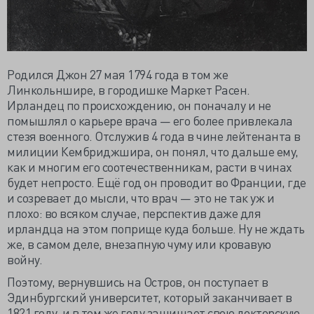
Родился Джон 27 мая 1794 года в том же
Линкольншире, в городишке Маркет Расен.
Ирландец по происхождению, он поначалу и не
помышлял о карьере врача — его более привлекала
стезя военного. Отслужив 4 года в чине лейтенанта в
милиции Кембриджшира, он понял, что дальше ему,
как и многим его соотечественникам, расти в чинах
будет непросто. Ещё год он проводит во Франции, где
и созревает до мысли, что врач — это не так уж и
плохо: во всяком случае, перспектив даже для
ирландца на этом поприще куда больше. Ну не ждать
же, в самом деле, внезапную чуму или кровавую
войну.
Поэтому, вернувшись на Остров, он поступает в
Эдинбургский университет, который заканчивает в
1821 году, и в том же году защищает свою докторскую