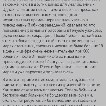
такое же, как и в других домах для умалишенных.
Однако агитация вокруг такого нового вопроса, как
отмена насильственных мер, вошедших с
незапамятных времен неразрывной частью в
повседневный обиход заведений, сделала то, что
пользование разными приборами в Генуеле уже сразу
было несколько сокращено. После 1 июля, всякий раз,
что я требовал ежедневный отчет о примененных
мерах стеснения, таковых никогда не было больше 18
в день, – цифра очень незначительная при 800
больных; после 31 июля число их никогда не
превосходило 8, после 12 августа – ограничивалось
одним, а начиная с 12 сентября насильственными
мерами уже перестали пользоваться»
В итоге от применения смирительных рубашек и
смирительных стульев в психиатрической больнице
Ханвелла отказались полностью. Теперь буйных и
беспокойных больных либо удерживали руками,
сколько потребуется, либо помещали в отдельные
комнаты стены которых при надобности обивали