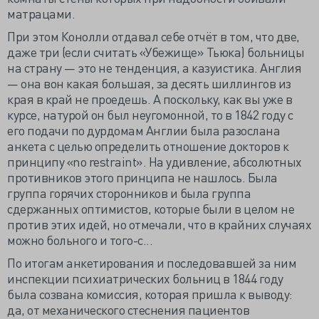
матрацами.
При этом Конолли отдавал себе отчёт в том, что две,
даже три (если считать «Убежище» Тьюка) больницы
на страну — это не тенденция, а казуистика. Англия
— она вон какая большая, за десять шиллингов из
края в край не проедешь. А поскольку, как вы уже в
курсе, натурой он был неугомонной, то в 1842 году с
его подачи по дурдомам Англии была разослана
анкета с целью определить отношение докторов к
принципу «no restraint». На удивление, абсолютных
противников этого принципа не нашлось. Была
группа горячих сторонников и была группа
сдержанных оптимистов, которые были в целом не
против этих идей, но отмечали, что в крайних случаях
можно больного и того-с...
По итогам анкетирования и последовавшей за ним
инспекции психиатрических больниц в 1844 году
была созвана комиссия, которая пришла к выводу:
да, от механического стеснения пациентов