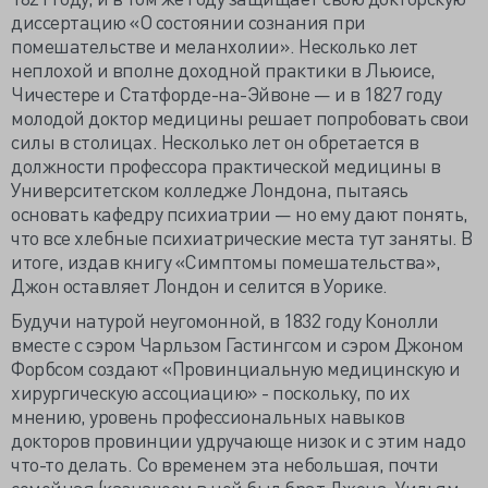
диссертацию «О состоянии сознания при
помешательстве и меланхолии». Несколько лет
неплохой и вполне доходной практики в Льюисе,
Чичестере и Статфорде-на-Эйвоне — и в 1827 году
молодой доктор медицины решает попробовать свои
силы в столицах. Несколько лет он обретается в
должности профессора практической медицины в
Университетском колледже Лондона, пытаясь
основать кафедру психиатрии — но ему дают понять,
что все хлебные психиатрические места тут заняты. В
итоге, издав книгу «Симптомы помешательства»,
Джон оставляет Лондон и селится в Уорике.
Будучи натурой неугомонной, в 1832 году Конолли
вместе с сэром Чарльзом Гастингсом и сэром Джоном
Форбсом создают «Провинциальную медицинскую и
хирургическую ассоциацию» - поскольку, по их
мнению, уровень профессиональных навыков
докторов провинции удручающе низок и с этим надо
что-то делать. Со временем эта небольшая, почти
семейная (казначеем в ней был брат Джона, Уильям