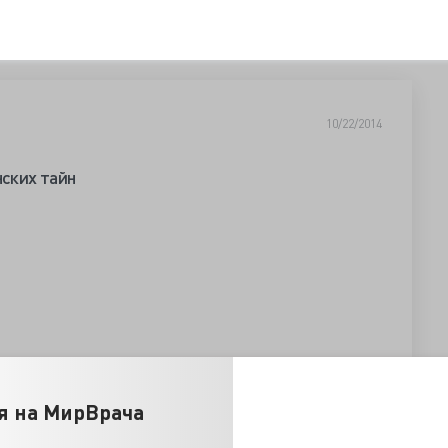
10/22/2014
ских тайн
я на МирВрача