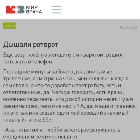
Блоги
11/21/2023
Дышали ротврот
Еду, везу тяжёлую женщину с инфарктом, решил
потыкать в телефон.
Последние минуты рабочего дня, они самые
трепетные, я смотрю на часы, мои коллеги- когда я
сам свалю, а кто-то дорабатывает работу, есть и
ответственные, да. Чего уж говорить, есть врачи,
особенно терапевты, кто домой истории несёт. Ну а я
реаниматолог, чего мне нести? А, да, я еще и главнюк,
но это как мне сказал один мой хороший знакомый
главный- это хобби.
-Ага,- ответил я, - хобби за которое регулярно, в
ежедневном режиме сношают.