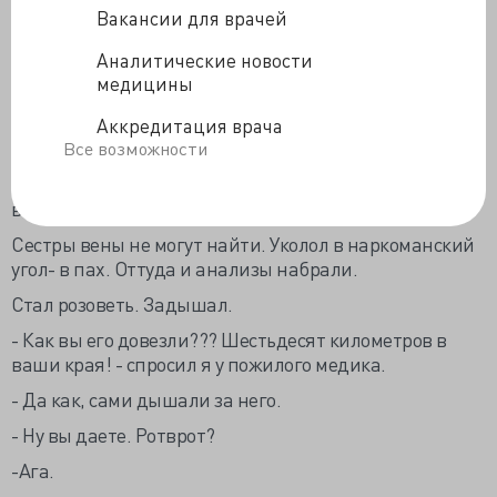
зараза такая. Побрел в приёмник. Грохочет каталка.
Вакансии для врачей
Завезли, мужик под сорок, здоровенный. Чёрный от
Аналитические новости
гипоксии. Единичные вздохи. Заблеванный. Знаки
медицины
узкие. Вены заколоты. Давление низкое,
брадикардия. Передоз ясно дело. Умирает.
Аккредитация врача
- Быстро интубируем! Налоксон три куба в вену!!!
Все возможности
Трубу запихал сходу в трахею, расслаблен до атонии,
вонища сивухой. Начали дышать.
Сестры вены не могут найти. Уколол в наркоманский
угол- в пах. Оттуда и анализы набрали.
Стал розоветь. Задышал.
- Как вы его довезли??? Шестьдесят километров в
ваши края! - спросил я у пожилого медика.
- Да как, сами дышали за него.
- Ну вы даете. Ротврот?
-Ага.