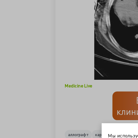
Medicine Live
аллографт
кардиология
карди
Мы использ