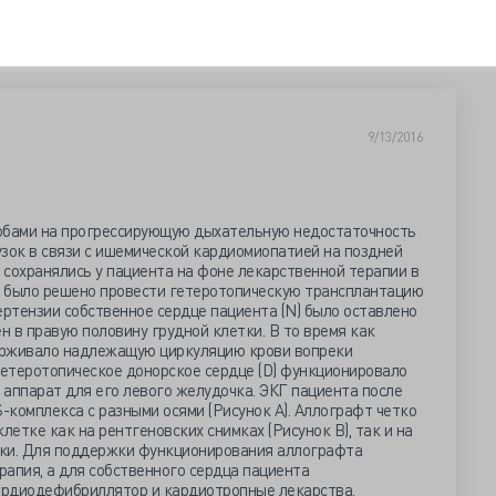
9/13/2016
лобами на прогрессирующую дыхательную недостаточность
зок в связи с ишемической кардиомиопатией на поздней
сохранялись у пациента на фоне лекарственной терапии в
 было решено провести гетеротопическую трансплантацию
ертензии собственное сердце пациента (N) было оставлено
н в правую половину грудной клетки. В то время как
ерживало надлежащую циркуляцию крови вопреки
гетеротопическое донорское сердце (D) функционировало
аппарат для его левого желудочка. ЭКГ пациента после
комплекса с разными осями (Рисунок А). Аллографт четко
летке как на рентгеновских снимках (Рисунок В), так и на
етки. Для поддержки функционирования аллографта
апия, а для собственного сердца пациента
ардиодефибриллятор и кардиотропные лекарства.