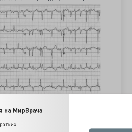
я на МирВрача
кратких