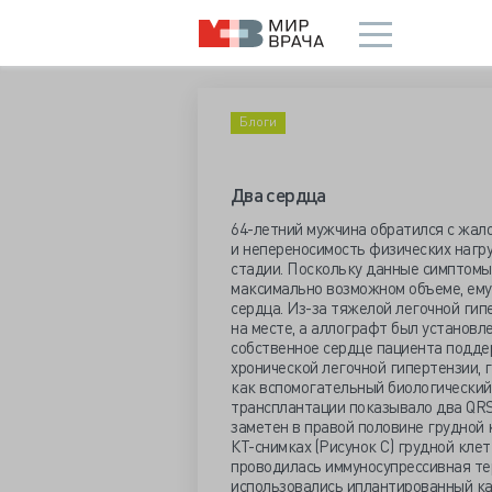
Блоги
Два сердца
64-летний мужчина обратился с жа
и непереносимость физических нагру
стадии. Поскольку данные симптомы 
максимально возможном объеме, ему
сердца. Из-за тяжелой легочной гип
на месте, а аллографт был установле
собственное сердце пациента подд
хронической легочной гипертензии, 
как вспомогательный биологический 
трансплантации показывало два QRS-
заметен в правой половине грудной к
КТ-снимках (Рисунок С) грудной кл
проводилась иммуносупрессивная тер
использовались иплантированный к