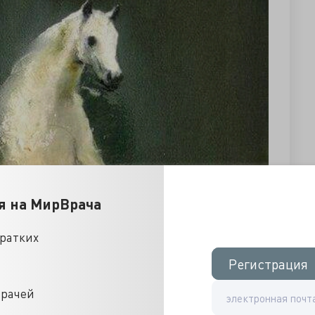
я на МирВрача
кратких
Регистрация
Регистрация
врачей