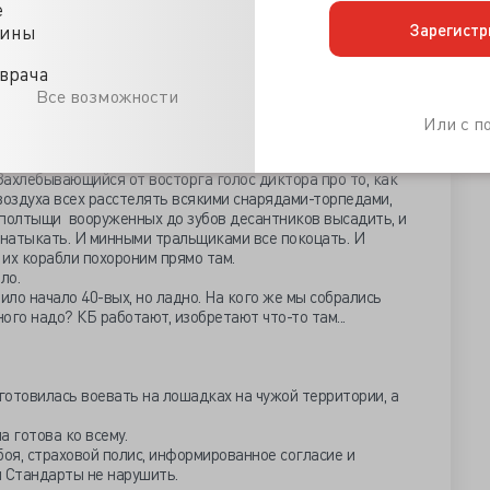
е
Зарегистр
цины
врача
Все возможности
Или с 
 Захлебывающийся от восторга голос диктора про то, как
воздуха всех расстелять всякими снарядами-торпедами,
 полтыщи вооруженных до зубов десантников высадить, и
 натыкать. И минными тральщиками все покоцать. И
 их корабли похороним прямо там.
ыло.
ило начало 40-вых, но ладно. На кого же мы собрались
ного надо? КБ работают, изобретают что-то там...
отовилась воевать на лошадках на чужой территории, а
а готова ко всему.
боя, страховой полис, информированное согласие и
ы Стандарты не нарушить.