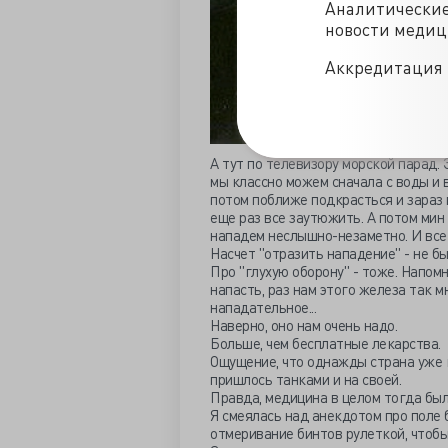
Аналитически
новости меди
Аккредитация 
А тут по телевизору морской парад.
мы классно можем сначала с воды и 
потом поближе подкрасться и зараз
еще раз все заутюжить. А потом мин
нападем неслышно-незаметно. И все
Насчет "отразить нападение" - не б
Про "глухую оборону" - тоже. Напомн
напасть, раз нам этого железа так м
нападательное...
Наверно, оно нам очень надо.
Больше, чем бесплатные лекарства.
Ощущение, что однажды страна уже г
пришлось танками и на своей.
Правда, медицина в целом тогда был
Я смеялась над анекдотом про поле 
отмеривание бинтов рулеткой, чтоб