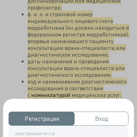
диспансеризации или медицинском
профосмотре;
ф. и. о. и страховой номер
индивидуального лицевого счета
медработника (он должен находиться в
федеральном регистре медработников),
впервые назначившего пациенту
консультацию врача-специалиста или
диагностическое исследование;
даты назначения и проведения
консультации врача-специалиста или
диагностического исследования;
код и наименование диагностического
исследования в соответствии
с
номенклатурой
медицинских услуг;
диагноз впервые выявленного
онкозаболевания в соответствии
с МКБ-10;
Регистрация
Регистрация
Вход
Вход
код классификации по международной
классификации TNM;
дата постановки диагноза впервые