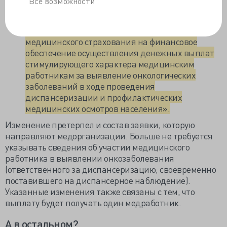
Все возможности
Федерального фонда обязательного
медицинского страхования бюджетам
территориальных фондов обязательного
медицинского страхования на финансовое
обеспечение осуществления денежных выплат
стимулирующего характера медицинским
работникам за выявление онкологических
заболеваний в ходе проведения
диспансеризации и профилактических
медицинских осмотров населения».
Изменение претерпел и состав заявки, которую
направляют медорганизации. Больше не требуется
указывать сведения об участии медицинского
работника в выявлении онкозаболевания
(ответственного за диспансеризацию, своевременно
поставившего на диспансерное наблюдение).
Указанные изменения также связаны с тем, что
выплату будет получать один медработник.
А в остальном?