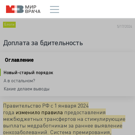
Блоги
5/17/2024
Доплата за бдительность
Оглавление
Новый-старый порядок
А в остальном?
Какие делаем выводы
Правительство РФ с 1 января 2024
года
изменило
правила
предоставления
межбюджетных трансфертов на стимулирующие
выплаты медработникам за раннее выявление
онкозаболеваний. Система премирования,