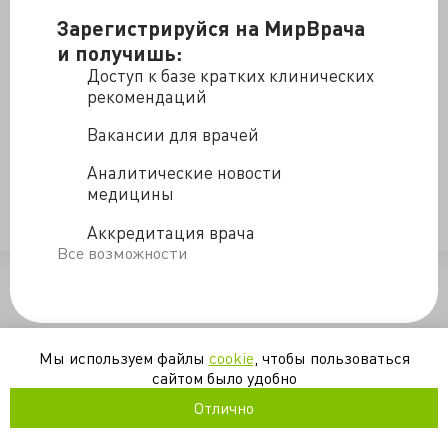
начальства. Все очень высокотехнологичное.
Зарегистрируйся на МирВрача
Кроме лекарств.
и получишь:
Этому едва 5% оставляют.
Доступ к базе кратких клинических
Тоде для начальства. Потому что начальство дерьмом
рекомендаций
не лечится ...
Вакансии для врачей
https://valkiriarf.livejournal.com/1896429.html
Аналитические новости
медицины
здравоохранение
неврология
Аккредитация врача
Все возможности
/blogs/dolya_importa-18-02-2020
Мы используем файлы
cookie
, чтобы пользоваться
сайтом было удобно
Отлично