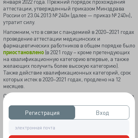
января 2022 года. Прежний порядок прохождения
аттестации, утвержденный приказом Минздрава
России от 23.04.2013 № 240н (далее — приказ № 240н),
утратит силу.
Напомним, что в связи с пандемией в 2020–2021 годах
проведение аттестации медицинских и
фармацевтических работников в общем порядке было
приостановлено
(в 2021 году – кроме претендующих
на квалификационную категорию впервые, а также
желающих получить более высокую категорию).
Также действие квалификационных категорий, срок
которых истек в 2020–2021 годах, продлено на 12
месяцев.
Специалисты проходят аттестацию раз в 5 лет (кроме
желающих получить более высокую
квалификационную категорию). Со следующего года
Регистрация
Регистрация
Вход
Вход
данная процедура будет осуществляться по
обновленным правилам:
сокращен срок для специалистов, желающих