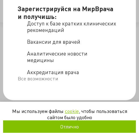
Зарегистрируйся на МирВрача
и получишь:
Ссылка на источник
Доступ к базе кратких клинических
рекомендаций
/blogs/doktor_utin_u_menya_infarkt_miokarda-14-10-2016
Вакансии для врачей
Аналитические новости
медицины
Аккредитация врача
Все возможности
Мы используем файлы
cookie
, чтобы пользоваться
сайтом было удобно
Отлично