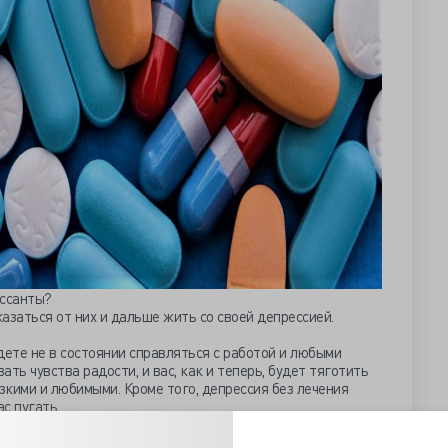
ессанты?
казаться от них и дальше жить со своей депрессией.
дете не в состоянии справляться с работой и любыми
ть чувства радости, и вас, как и теперь, будет тяготить
кими и любимыми. Кроме того, депрессия без лечения
с пугать.
нтов попить какие-нибудь лекарственные травы?
ве что, возможно, спать будете чуть лучше.