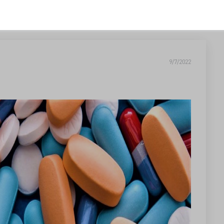
9/7/2022
?