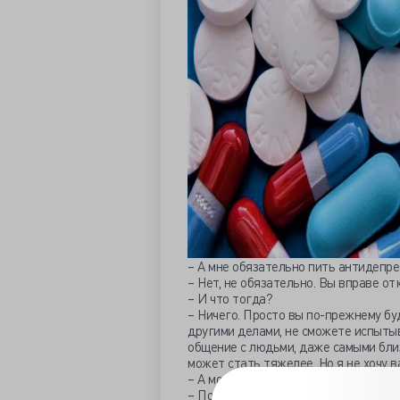
– А мне обязательно пить антидепр
– Нет, не обязательно. Вы вправе от
– И что тогда?
– Ничего. Просто вы по-прежнему бу
другими делами, не сможете испытыва
общение с людьми, даже самыми близ
может стать тяжелее. Но я не хочу ва
– А можно мне вместо антидепресса
– Пожалуйста, но они не помогут; раз