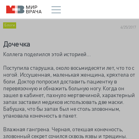
Блоги
4/25/2017
Дочечка
Коллега поделился этой историей...
Поступила старушка, около восьмидесяти лет, что то с
ногой. Иссушенная, маленькая женщина, кряхтела от
боли. Доктор попросил доставить пациентку в
перевязочную и обнажить больную ногу. Когда он
зашел в кабинет, пахнуло мертвечиной, характерный
запах заставил медиков использовать две маски.
Бабушка, что бы запах был не столь зловонным,
упаковала конечность в пакет.
Влажная гангрена. Черная, отекшая конечность,
зловонный секрет сочился сквозь язвы и трещины.