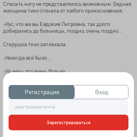
Спасать ногу не представлялось возможным. Бедная
женщина тихо стонала от любого прикосновения.
-Нус, что же вы Евдокия Петровна, так долго
добирались до больницы, поздно, очень поздно...
Старушка тихо заплакала.
-Некогда всё было...
-Но ведь это очень больно...
-Больно внучек, больно.
Регистрация
Регистрация
Вход
Вход
-Везите ее в отделение,- распорядился доктор.
В коридоре врача встретила презентабельного вида
женщина в норковой шубке.
Зарегистрироваться
-Здравствуйте доктор,- поприветствовала она,- я