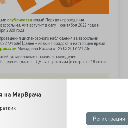
ации
опубликован
новый Порядок проведения
зрослыми. Акт вступит в силу 1 сентября 2022 года и
ря 2028 года.
проведения диспансерного наблюдения за взрослыми
022 №168н) (далее – новый Порядок). В настоящее время
приказом
Минздрава России от 29.03.2019 №173н.
ющий, устанавливает правила проведения
людения (далее – ДН) за взрослыми (в возрасте 18 лет и
состояний утверждены отдельные порядки. Например,
я за лицами с психическими расстройствами и (или)
нными с употреблением психоактивных веществ (
приказ
я на МирВрача
№1034н), или Порядок диспансерного наблюдения за
олеваниями (
приказ
Минздрава России от 04.06.2020
кратких
Регистрация
Регистрация
ица, страдающие отдельными хроническими