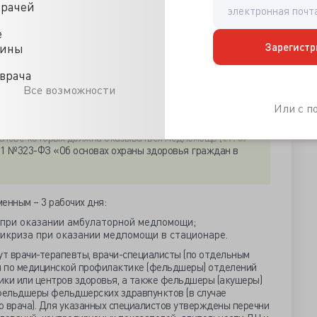
аболеваниями или имеющие высокий риск их развития, а
врачей
овительном периоде после перенесенных острых
 травм и отравлений).
е
Зарегистр
цины
ьно расширен перечень хронических заболеваний,
состояний, при наличии которых необходимо ДН.
врача
Все возможности
иент имеет заболевание, не включенное в перечни
Или с 
согласно клиническим рекомендациям, то ДН должно
в настоящее время идет поэтапный переход к
основе которых должна оказываться медпомощь (
ст. 37
11 №323-ФЗ «Об основах охраны здоровья граждан в
енным – 3 рабочих дня:
 при оказании амбулаторной медпомощи;
пикриза при оказании медпомощи в стационаре.
ут врачи-терапевты, врачи-специалисты (по отдельным
чи по медицинской профилактике (фельдшеры) отделений
ики или центров здоровья, а также фельдшеры (акушеры)
фельдшеры фельдшерских здравпунктов (в случае
о врача). Для указанных специалистов утверждены перечни