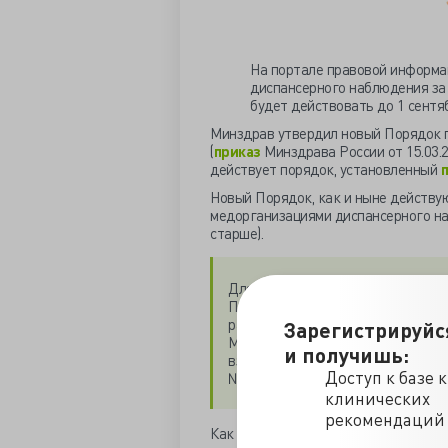
На портале правовой информ
диспансерного наблюдения за в
будет действовать до 1 сентяб
Минздрав утвердил новый Порядок 
(
приказ
Минздрава России от 15.03.2
действует порядок, установленный
Новый Порядок, как и ныне действу
медорганизациями диспансерного наб
старше).
Для некоторых заболеваний или 
Порядок диспансерного наблюдени
расстройствами поведения, связа
Зарегистрируйс
Минздрава России от 30.12.2015 
и получишь:
взрослыми с онкологическими заб
Доступ к базе 
№548н).
клинических
рекомендаций
Как и ранее, ДН будут подлежать л