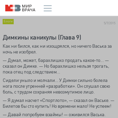
Блоги
5/7/2015
Димкины каникулы (Глава 9)
К
ак ни бился, как ни изощрялся, но ничего Васька за
ночь не изобрел.
— Думал, может, барахлишко продать какое-то... —
сказал он Димке. — Но барахлишко нельзя трогать,
пока отец под следствием...
Сидели уныло и молчали... У Димки сильно болела
нога после утренней «разработки». Он слушал свою
боль, с трудом сохраняя невозмутимое лицо.
— Я думал насчет «Спортлото», — сказал он Ваське. —
Билетов бы сто купить! Но времени мало! Не успеем!
— Давай попробуем взаймы! — оживился Васька.