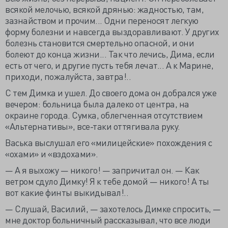
всякой мелочью, всякой дрянью: жадностью, там,
зазнайством и прочим... Одни переносят легкую
форму болезни и навсегда выздоравливают. У других
болезнь становится смертельно опасной, и они
болеют до конца жизни... Так что лечись, Дима, если
есть от чего, и другие пусть тебя лечат... А к Марине,
приходи, пожалуйста, завтра!..
С тем Димка и ушел. До своего дома он добрался уже
вечером: больница была далеко от центра, на
окраине города. Сумка, облегченная отсутствием
«Альтернативы», все-таки оттягивала руку.
Васька выслушал его «милицейские» похождения с
«охами» и «вздохами».
— А я выхожу — никого! — запричитал он. — Как
ветром сдуло Димку! Я к тебе домой — никого! А ты
вот какие финты выкидывал!..
— Слушай, Василий, — захотелось Димке спросить, —
мне доктор больничный рассказывал, что все люди