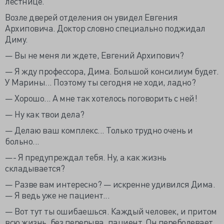
лестнице.
Возле дверей отделения он увидел Евгения
Архиповича. Доктор словно специально поджидал
Диму.
— Вы не меня ли ждете, Евгений Архипович?
— Я жду профессора, Дима. Большой консилиум будет.
У Марины... Поэтому ты сегодня не ходи, ладно?
— Хорошо... А мне так хотелось поговорить с ней!
— Ну как твои дела?
— Делаю ваш комплекс... Только трудно очень и
больно...
—- Я предупреждал тебя. Ну, а как жизнь
складывается?
— Разве вам интересно? — искренне удивился Дима.
— Я ведь уже не пациент...
— Вот тут ты ошибаешься. Каждый человек, и притом
всю жизнь, без перерыва, пациент. Он переболевает