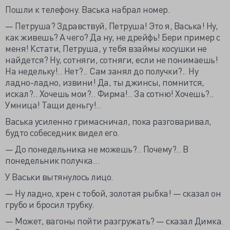
Пошли к телефону. Васька набрал номер.
— Петруша? Здравствуй, Петруша! Это я, Васька! Ну,
как живешь? А чего? Да ну, не дрейфь! Бери пример с
меня! Кстати, Петруша, у тебя взаймы косушки не
найдется? Ну, сотняги, сотняги, если не понимаешь!
На недельку!.. Нет?.. Сам занял до получки?.. Ну
ладно-ладно, извини! Да, ты джинсы, помнится,
искал?.. Хочешь мои?.. Фирма!.. За сотню! Хочешь?..
Умница! Тащи деньгу!..
Васька усиленно гримасничал, пока разговаривал,
будто собеседник видел его.
— До понедельника не можешь?.. Почему?.. В
понедельник получка...
У Васьки вытянулось лицо.
— Ну ладно, хрен с тобой, золотая рыбка! — сказал он
грубо и бросил трубку.
— Может, вагоны пойти разгружать? — сказал Димка.