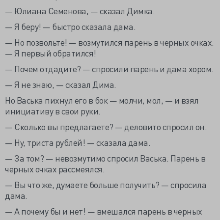
— Юлиана Семенова, — сказал Димка.
— Я беру! — быстро сказала дама.
— Но позвольте! — возмутился парень в черных очках.
— Я первый обратился!
— Почем отдадите? — спросили парень и дама хором.
— Я не знаю, — сказал Дима.
Но Васька пихнул его в бок — молчи, мол, — и взял
инициативу в свои руки.
— Сколько вы предлагаете? — деловито спросил он.
— Ну, триста рублей! — сказала дама.
— За том? — невозмутимо спросил Васька. Парень в
черных очках рассмеялся.
— Вы что же, думаете больше получить? — спросила
дама.
— А почему бы и нет! — вмешался парень в черных