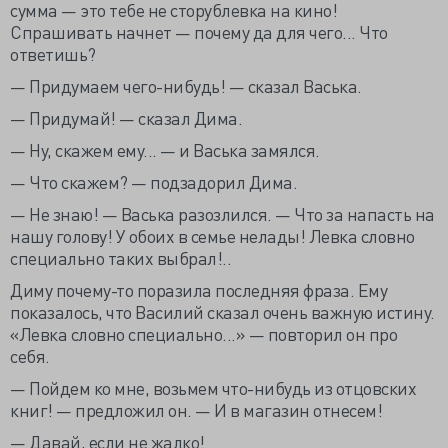
сумма — это тебе не сторублевка на кино!
Спрашивать начнет — почему да для чего... Что
ответишь?
— Придумаем чего-нибудь! — сказал Васька.
— Придумай! — сказал Дима.
— Ну, скажем ему... — и Васька замялся.
— Что скажем? — подзадорил Дима.
— Не знаю! — Васька разозлился. — Что за напасть на
нашу голову! У обоих в семье нелады! Левка словно
специально таких выбрал!..
Диму почему-то поразила последняя фраза. Ему
показалось, что Василий сказал очень важную истину.
«Левка словно специально...» — повторил он про
себя.
— Пойдем ко мне, возьмем что-нибудь из отцовских
книг! — предложил он. — И в магазин отнесем!
— Давай, если не жалко!