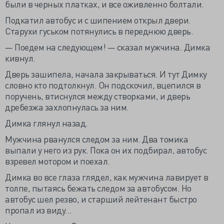
были в черных платках, и все оживленно болтали.
Подкатил автобус и с шипением открыл двери.
Старухи гуськом потянулись в переднюю дверь.
— Поедем на следующем! — сказал мужчина. Димка
кивнул.
Дверь зашипела, начала закрываться. И тут Димку
словно кто подтолкнул. Он подскочил, вцепился в
поручень, втиснулся между створками, и дверь
дребезжа захлопнулась за ним.
Димка глянул назад.
Мужчина рванулся следом за ним. Два томика
выпали у него из рук. Пока он их подбирал, автобус
взревел мотором и поехал.
Димка во все глаза глядел, как мужчина лавирует в
толпе, пытаясь бежать следом за автобусом. Но
автобус шел резво, и старший лейтенант быстро
пропал из виду...