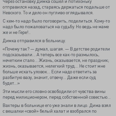
Через остановку Димка сошел и потихоньку
отправился назад, стараясь держаться подальше от
Невского. То и дело он пугливо оглядывался.
С кем-то надо было поговорить, поделиться. Кому-то
надо было пожаловаться на судьбу. Но ведь не маме
же и не Гере!..
Димка отправился в больницу.
«Почему так? — думал, шагая. — В детстве родители
подсказывали... А теперь все как-то размылось,
нечетким стало... Жизнь, оказывается, не праздник;
жизнь, оказывается, нелегкий труд... Не стоит мне
больше искать уловок... Если надо ответить за
разбитую вазу, значит, отвечу... Даже если суд
будет...»
Эти мысли его словно освободили от чувства вины
перед милиционером, перед собственной совестью...
Вахтеры в больнице его уже знали в лицо. Дима взял
с вешалки «свой» белый халат и взобрался по