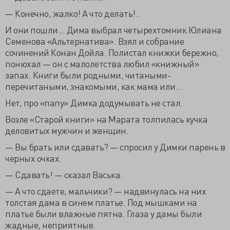
— Конечно, жалко! А что делать!..
И они пошли... Дима выбрал четырехтомник Юлиана
Семенова «Альтернатива». Взял и собрание
сочинений Конан Дойла. Полистал книжки бережно,
понюхал — он с малолетства любил «книжный»
запах. Книги были родными, читаными-
перечитаными, знакомыми, как мама или...
Нет, про «папу» Димка додумывать не стал.
Возле «Старой книги» на Марата толпилась кучка
деловитых мужчин и женщин.
— Вы брать или сдавать? — спросил у Димки парень в
черных очках.
— Сдавать! — сказал Васька.
— А что сдаете, мальчики? — надвинулась на них
толстая дама в синем платье. Под мышками на
платье были влажные пятна. Глаза у дамы были
жадные, неприятные.