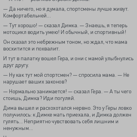
— Да ничего, но я думала, спортсмены лучше живут.
Комфортабельней...
— Тут хорошо! — сказал Димка. — Знаешь, я теперь
мотоцикл водить умею! И обычный, и спортивный!
Он сказал это небрежным тоном, но ждал, что мама
восхитится и похвалит.
И тут в палатку вошел Гера, и они с мамой улыбнулись
друг другу.
— Ну как тут мой спортсмен? — спросила мама. — Не
нарушает ваших законов?
— Нормально занимается! — сказал Гера. — А ты чего
стоишь, Димка? Иди погуляй.
Дима вышел и расхохотался нервно. Это у Геры ловко
получилось: к Димке мать приехала, и Димка должен
гулять... Неприятно чувствовать себя лишним и
ненужным...