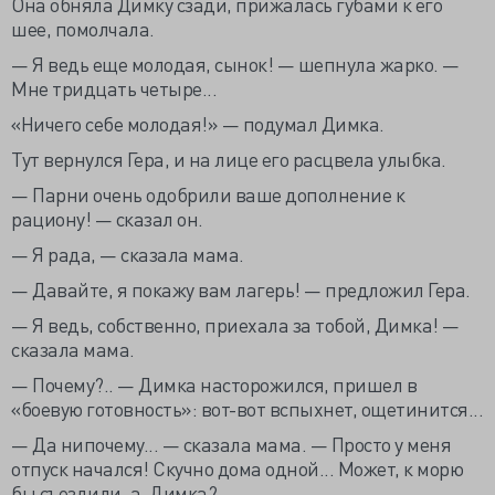
Она обняла Димку сзади, прижалась губами к его
шее, помолчала.
— Я ведь еще молодая, сынок! — шепнула жарко. —
Мне тридцать четыре...
«Ничего себе молодая!» — подумал Димка.
Тут вернулся Гера, и на лице его расцвела улыбка.
— Парни очень одобрили ваше дополнение к
рациону! — сказал он.
— Я рада, — сказала мама.
— Давайте, я покажу вам лагерь! — предложил Гера.
— Я ведь, собственно, приехала за тобой, Димка! —
сказала мама.
— Почему?.. — Димка насторожился, пришел в
«боевую готовность»: вот-вот вспыхнет, ощетинится...
— Да нипочему... — сказала мама. — Просто у меня
отпуск начался! Скучно дома одной... Может, к морю
бы съездили, а, Димка?