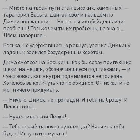
— Много на твоем пути стен высоких, каменных! —
тараторил Васька, двигая своим пальцем по
Димкиной ладони. — Но все ты их обойдешь или
пробьешь! Только чем ты их пробьешь, не знаю...
Лбом, наверное...
Васька, не удержавшись, хрюкнул, уронил Димкину
ладонь и залился безудержным хохотом.
Дима смотрел на Васькины как бы сразу припухшие
щеки, на мешки, обозначившиеся под глазами, — и
чувствовал, как внутри поднимается неприязнь.
Хотелось выкрикнуть что-то обидное. Он искал и не
мог ничего придумать.
— Ничего, Димок, не пропадем! Я тебя не брошу! И
Левка тоже!..
— Нужен мне твой Левка!..
— Тебе новый папочка нужнее, да? Нянчить тебя
будет! Игрушки покупать!