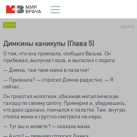
Блоги
4/8/2015
Димкины каникулы (Глава 5)
О
том, что она приехала, сообщил Васька. Он
прибежал, выпучив глаза, и выпалил с порога.
— Димка, там твоя мама в палатке!
— Приехала? — спросил Димка радостно. — Я
сейчас...
Он грохотал молотком, обжимая металлическую
галошу по своему сапогу. Примерил и, убедившись,
что дело сделано, помчался к палатке. Там, внутри,
стояла мама и грустно смотрела на нары.
— Тут вы и живете? — сказала мама.
— А что? — ревниво спросил Димка.