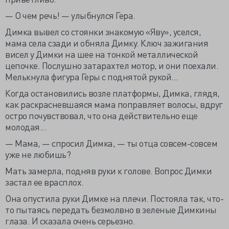
— О чем речь! — улыбнулся Гера.
Димка вывел со стоянки знакомую «Яву», уселся,
мама села сзади и обняла Димку. Ключ зажигания
висел у Димки на шее на тонкой металлической
цепочке. Послушно затарахтел мотор, и они поехали.
Мелькнула фигура Геры с поднятой рукой...
Когда остановились возле платформы, Димка, глядя,
как раскрасневшаяся мама поправляет волосы, вдруг
остро почувствовал, что она действительно еще
молодая...
— Мама, — спросил Димка, — ты отца совсем-совсем
уже не любишь?
Мать замерла, подняв руки к голове. Вопрос Димки
застал ее врасплох.
Она опустила руки Димке на плечи. Постояла так, что-
то пытаясь передать безмолвно в зеленые Димкины
глаза. И сказала очень серьезно.