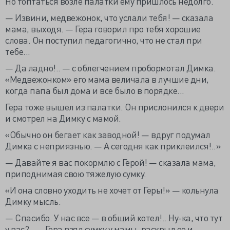
Но топтаться возле палатки ему пришлось недолго.
— Извини, медвежонок, что услали тебя! — сказала
мама, выходя. — Гера говорил про тебя хорошие
слова. Он поступил педагогично, что не стал при
тебе...
— Да ладно!.. — с облегчением пробормотал Димка.
«Медвежонком» его мама величала в лучшие дни,
когда папа был дома и все было в порядке...
Гера тоже вышел из палатки. Он прислонился к двери
и смотрел на Димку с мамой.
«Обычно он бегает как заводной! — вдруг подумал
Димка с неприязнью. — А сегодня как приклеился!..»
— Давайте я вас покормлю с Герой! — сказала мама,
приподнимая свою тяжелую сумку.
«И она словно уходить не хочет от Геры!» — кольнула
Димку мысль.
— Спасибо. У нас все — в общий котел!.. Ну-ка, что тут
у вас?.. — Гера взял сумку у мамы, раскрыл ее и