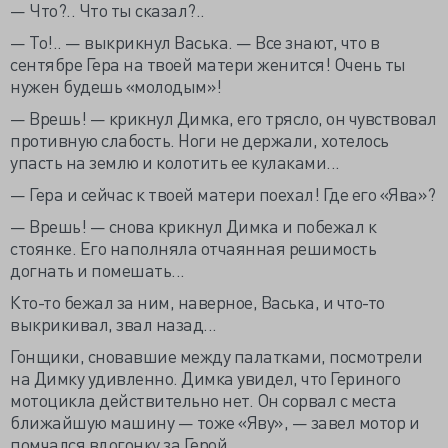
— Что?.. Что ты сказал?..
— То!.. — выкрикнул Васька. — Все знают, что в
сентябре Гера на твоей матери женится! Очень ты
нужен будешь «молодым»!
— Врешь! — крикнул Димка, его трясло, он чувствовал
противную слабость. Ноги не держали, хотелось
упасть на землю и колотить ее кулаками...
— Гера и сейчас к твоей матери поехал! Где его «Ява»?
— Врешь! — снова крикнул Димка и побежал к
стоянке. Его наполняла отчаянная решимость
догнать и помешать...
Кто-то бежал за ним, наверное, Васька, и что-то
выкрикивал, звал назад...
Гонщики, сновавшие между палатками, посмотрели
на Димку удивленно. Димка увидел, что Гериного
мотоцикла действительно нет. Он сорвал с места
ближайшую машину — тоже «Яву», — завел мотор и
помчался вдогонку за Герой.