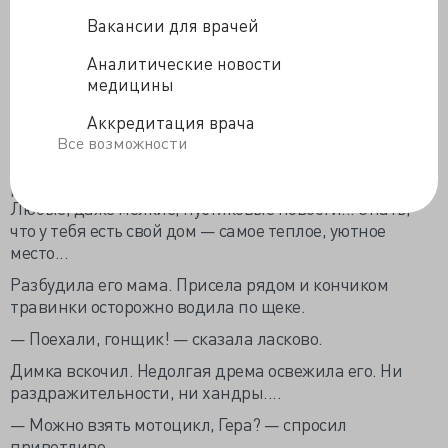
молодая... Отец его предал — Димка так расценивал
Вакансии для врачей
его уход из семьи, — но мама... Мама никак не могла...
Аналитические новости
Это было бы чудовищной несправедливостью...
медицины
Димка хотел жить хорошо, по-доброму, по-
нормальному... Почему именно на него должно все
Аккредитация врача
валиться?..
Все возможности
Так это просто — жить хорошо... Знать, что для
родителей твои дела — самое важное на свете...
Любые, даже мелкие, пустяковые новости... Знать,
что у тебя есть свой дом — самое теплое, уютное
место...
Разбудила его мама. Присела рядом и кончиком
травинки осторожно водила по щеке.
— Поехали, гонщик! — сказала ласково.
Димка вскочил. Недолгая дрема освежила его. Ни
раздражительности, ни хандры....
— Можно взять мотоцикл, Гера? — спросил
приветливо.