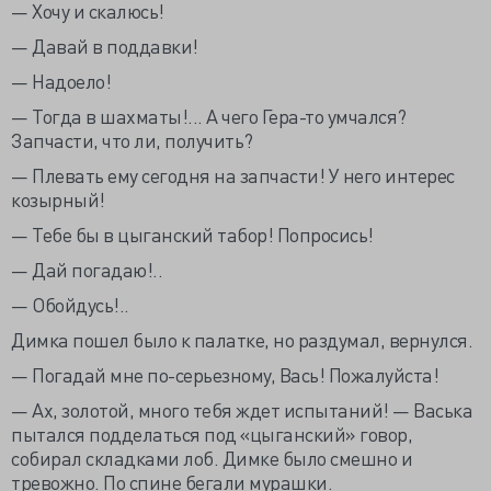
— Хочу и скалюсь!
— Давай в поддавки!
— Надоело!
— Тогда в шахматы!... А чего Гера-то умчался?
Запчасти, что ли, получить?
— Плевать ему сегодня на запчасти! У него интерес
козырный!
— Тебе бы в цыганский табор! Попросись!
— Дай погадаю!..
— Обойдусь!..
Димка пошел было к палатке, но раздумал, вернулся.
— Погадай мне по-серьезному, Вась! Пожалуйста!
— Ах, золотой, много тебя ждет испытаний! — Васька
пытался подделаться под «цыганский» говор,
собирал складками лоб. Димке было смешно и
тревожно. По спине бегали мурашки.