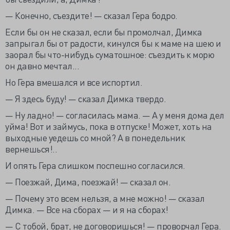
— Конечно, съездите! — сказал Гера бодро.
Если бы он не сказал, если бы промолчал, Димка
запрыгал бы от радости, кинулся бы к маме на шею и
заорал бы что-нибудь суматошное: съездить к морю
он давно мечтал...
Но Гера вмешался и все испортил.
— Я здесь буду! — сказал Димка твердо.
— Ну ладно! — согласилась мама. — А у меня дома дел
уйма! Вот и займусь, пока в отпуске! Может, хоть на
выходные уедешь со мной? А в понедельник
вернешься!..
И опять Гера слишком поспешно согласился.
— Поезжай, Дима, поезжай! — сказал он.
— Почему это всем нельзя, а мне можно! — сказал
Димка. — Все на сборах — и я на сборах!
— С тобой, брат, не договоришься! — проворчал Гера.