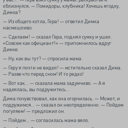
облизнулся, — Помидоры, клубника! Хочешь ягодку,
Димка?
— Из общего котла, Гера! — ответил Димка
насмешливо.
— Сделаем! — сказал Гера, поднял сумку и ушел.
«Совсем как официант!» — припомнилось вдруг
Димке.
— Ну, как вы тут? — спросила мама.
— Геру я почти не видел! — мстительно сказал Дима.
— Разве что перед сном! И то редко!
— Вот как... — сказала мама задумчиво. — А я
надеялась, вы подружитесь...
Дима почувствовал, как она огорчилась. — Может, и
подружимся... — сказал он неопределенно. — Пойдем
погуляем! — предложил он.
— Пойдем... — согласилась мама вяло.