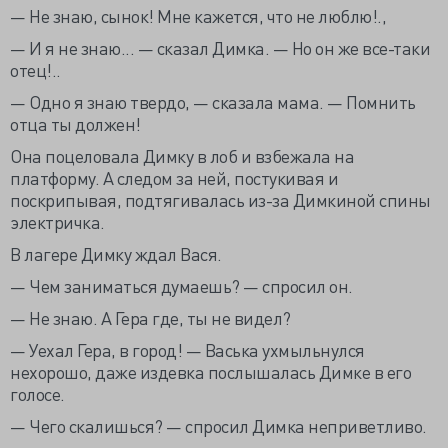
— Не знаю, сынок! Мне кажется, что не люблю!.,
— И я не знаю... — сказал Димка. — Но он же все-таки
отец!..
— Одно я знаю твердо, — сказала мама. — Помнить
отца ты должен!
Она поцеловала Димку в лоб и взбежала на
платформу. А следом за ней, постукивая и
поскрипывая, подтягивалась из-за Димкиной спины
электричка.
В лагере Димку ждал Вася.
— Чем заниматься думаешь? — спросил он.
— Не знаю. А Гера где, ты не видел?
— Уехал Гера, в город! — Васька ухмыльнулся
нехорошо, даже издевка послышалась Димке в его
голосе.
— Чего скалишься? — спросил Димка неприветливо.