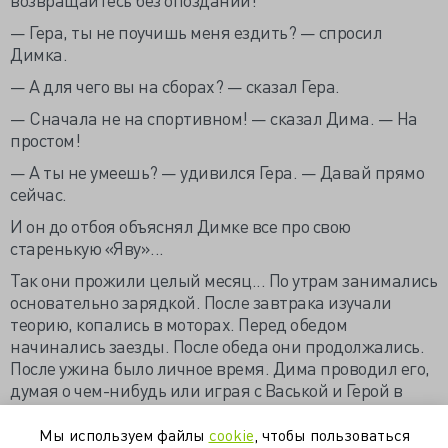
— Гера, ты не поучишь меня ездить? — спросил
Димка.
— А для чего вы на сборах? — сказал Гера.
— Сначала не на спортивном! — сказал Дима. — На
простом!
— А ты не умеешь? — удивился Гера. — Давай прямо
сейчас.
И он до отбоя объяснял Димке все про свою
старенькую «Яву»...
Так они прожили целый месяц... По утрам занимались
основательно зарядкой. После завтрака изучали
теорию, копались в моторах. Перед обедом
начинались заезды. После обеда они продолжались.
После ужина было личное время. Дима проводил его,
думая о чем-нибудь или играя с Васькой и Герой в
шахматы. У Васьки, кроме того, была колода карт, и
он знал много фокусов и гаданий...
Мы используем файлы
cookie
, чтобы пользоваться