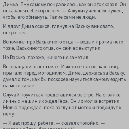
Димка. Ему самому понравилось, как он это сказал. Он
показался себе взрослым. — А жулику человек нужен,
чтобы его обмануть. Такие сами не люди.
И вдруг Дима осекся, глянул на Ваську виновато,
покраснел.
Вспомнил про Васькиного отца — ведь и против него
тоже, Васькиного отца, он сейчас выступил.
Но Васька, похоже, ничего не заметил.
Возвращались впотьмах. И желтое пятно, как заяц,
прыгало перед мотоциклом. Дима, держась за Ваську,
думал о том, как бы поскорее научиться самому ездить
на мотоцикле.
Случай поучиться представился быстро. На стоянке
личных машин их ждал Гера. Он их молча встретил.
Молча подождал, пока заглушат мотор и подойдут к
нему.
— Я вас прошу, ребята, — сказал спокойно, —
возвращайтесь без опозданий!