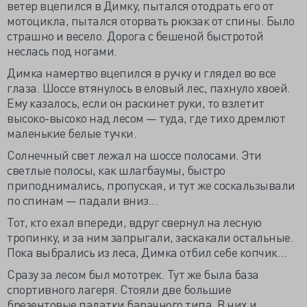
ветер вцепился в Димку, пытался отодрать его от
мотоцикла, пытался оторвать рюкзак от спины. Было
страшно и весело. Дорога с бешеной быстротой
неслась под ногами.
Димка намертво вцепился в ручку и глядел во все
глаза. Шоссе втянулось в еловый лес, пахнуло хвоей.
Ему казалось, если он раскинет руки, то взлетит
высоко-высоко над лесом — туда, где тихо дремлют
маленькие белые тучки.
Солнечный свет лежал на шоссе полосами. Эти
светлые полосы, как шлагбаумы, быстро
приподнимались, пропуская, и тут же соскальзывали
по спинам — падали вниз...
Тот, кто ехал впереди, вдруг свернул на лесную
тропинку, и за ним запрыгали, заскакали остальные.
Пока выбрались из леса, Димка отбил себе копчик...
Сразу за лесом был мототрек. Тут же была база
спортивного лагеря. Стояли две большие
брезентовые палатки барачного типа. В них и