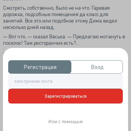
Смотреть, собственно, было не на что. Гаревая
дорожка, подсобные помещения да класс для
занятий. Все это или подобное этому Дима видел
несколько дней назад.
— Вот что, — сказал Васька. — Предлагаю мотануть в
поселок! Там ресторанчик есть?..
— Пить, что ли? — спросил Дима недовольно.
— Упаси боже! — Васька воздел руки в притворном
Регистрация
Регистрация
Вход
Вход
ужасе. — Мы же за баранками!... Я довезу. Ты только
попроси у Геры его «Яву»!..
После обеда многие разъехались. Гера разрешил
взять мотоцикл на два часа. Васька, оглядываясь по
сторонам — есть ли публика, — объяснил Диме, где
Зарегистрироваться
стартер и что такое зажигание.
Приехали в поселок и остановились у ресторана. Зал,
эстрада были пусты. Какой-то мужчина в черном
Или с помощью
костюме доедал свою котлету.