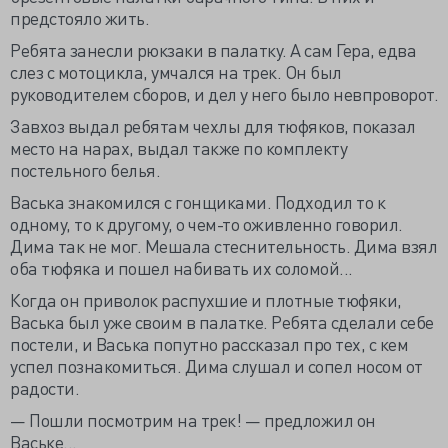
предстояло жить.
Ребята занесли рюкзаки в палатку. А сам Гера, едва
слез с мотоцикла, умчался на трек. Он был
руководителем сборов, и дел у него было невпроворот.
Завхоз выдал ребятам чехлы для тюфяков, показал
место на нарах, выдал также по комплекту
постельного белья.
Васька знакомился с гонщиками. Подходил то к
одному, то к другому, о чем-то оживленно говорил.
Дима так не мог. Мешала стеснительность. Дима взял
оба тюфяка и пошел набивать их соломой...
Когда он приволок распухшие и плотные тюфяки,
Васька был уже своим в палатке. Ребята сделали себе
постели, и Васька попутно рассказал про тех, с кем
успел познакомиться. Дима слушал и сопел носом от
радости.
— Пошли посмотрим на трек! — предложил он
Ваське...