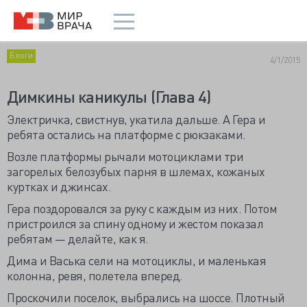
Блоги
4/1/2015
Димкины каникулы (Глава 4)
Э
лектричка, свистнув, укатила дальше. А Гера и
ребята остались на платформе с рюкзаками.
Возле платформы рычали мотоциклами три
загорелых белозубых парня в шлемах, кожаных
куртках и джинсах.
Гера поздоровался за руку с каждым из них. Потом
пристроился за спину одному и жестом показал
ребятам — делайте, как я.
Дима и Васька сели на мотоциклы, и маленькая
колонна, ревя, полетела вперед.
Проскочили поселок, выбрались на шоссе. Плотный