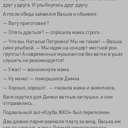
друг у друга. И улыбнулись друг другу.
А после обеда заявился Васька и объявил:
— Вату приготовил?
— Опять драться? — спросила мама строго.
— Что вы, Наталья Петровна! Мы не такие! — Васька
сиял улыбкой. — Мы идем на концерт местной рок-
группы! А современных музыкантов без ватки в ушах
слушать не рекомендуется!
— Ужас! — воскликнула мама.
— Ну мама! — поморщился Димка.
— Хорошо, хорошо!.. — сказала мама и замолчала,
Вася скрутил для Димки ватные заглушки, и они
отправились...
Подвальный зал «Клуба ЖКО» был переполнен.
Два дюжих парня взимали плату за вход. Васька им
что-то шепнул, и его с Димкой пропустили так,