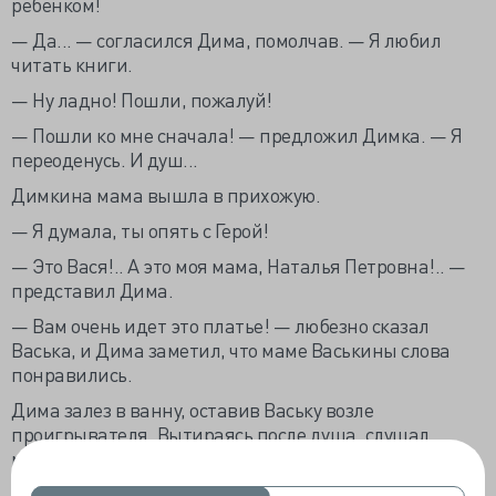
ребенком!
— Да... — согласился Дима, помолчав. — Я любил
читать книги.
— Ну ладно! Пошли, пожалуй!
— Пошли ко мне сначала! — предложил Димка. — Я
переоденусь. И душ...
Димкина мама вышла в прихожую.
— Я думала, ты опять с Герой!
— Это Вася!.. А это моя мама, Наталья Петровна!.. —
представил Дима.
— Вам очень идет это платье! — любезно сказал
Васька, и Дима заметил, что маме Васькины слова
понравились.
Дима залез в ванну, оставив Ваську возле
проигрывателя. Вытираясь после душа, слушал
музыку.
— Имею слабость, — сказал Васька. — Люблю Майкла