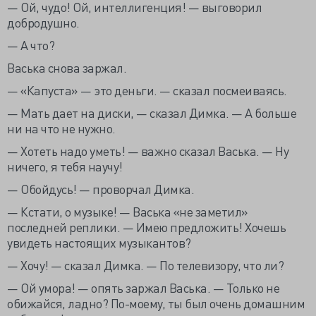
— Ой, чудо! Ой, интеллигенция! — выговорил
добродушно.
— А что?
Васька снова заржал.
— «Капуста» — это деньги. — сказал посмеиваясь.
— Мать дает на диски, — сказал Димка. — А больше
ни на что не нужно.
— Хотеть надо уметь! — важно сказал Васька. — Ну
ничего, я тебя научу!
— Обойдусь! — проворчал Димка.
— Кстати, о музыке! — Васька «не заметил»
последней реплики. — Имею предложить! Хочешь
увидеть настоящих музыкантов?
— Хочу! — сказал Димка. — По телевизору, что ли?
— Ой умора! — опять заржал Васька. — Только не
обижайся, ладно? По-моему, ты был очень домашним