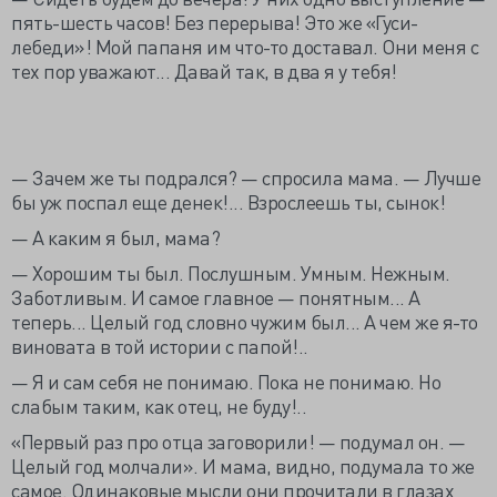
пять-шесть часов! Без перерыва! Это же «Гуси-
лебеди»! Мой папаня им что-то доставал. Они меня с
тех пор уважают... Давай так, в два я у тебя!
— Зачем же ты подрался? — спросила мама. — Лучше
бы уж поспал еще денек!... Взрослеешь ты, сынок!
— А каким я был, мама?
— Хорошим ты был. Послушным. Умным. Нежным.
Заботливым. И самое главное — понятным... А
теперь... Целый год словно чужим был... А чем же я-то
виновата в той истории с папой!..
— Я и сам себя не понимаю. Пока не понимаю. Но
слабым таким, как отец, не буду!..
«Первый раз про отца заговорили! — подумал он. —
Целый год молчали». И мама, видно, подумала то же
самое. Одинаковые мысли они прочитали в глазах