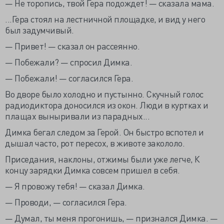
— Не торопись, твой Гера подождет! — сказала мама.
...Гера стоял на лестничной площадке, и вид у него
был задумчивый.
— Привет! — сказал он рассеянно.
— Побежали? — спросил Димка.
— Побежали! — согласился Гера.
Во дворе было холодно и пустынно. Скучный голос
радиодиктора доносился из окон. Люди в куртках и
плащах выныривали из парадных...
Димка бегал следом за Герой. Он быстро вспотел и
дышал часто, рот пересох, в животе закололо.
Приседания, наклоны, отжимы были уже легче, К
концу зарядки Димка совсем пришел в себя.
— Я провожу тебя! — сказал Димка.
— Проводи, — согласился Гера.
— Думал, ты меня прогонишь, — признался Димка. —