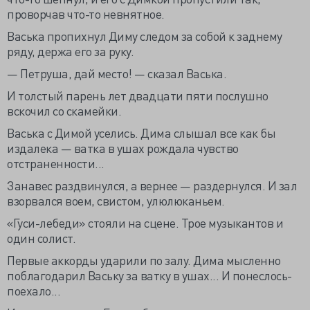
проворчав что-то невнятное.
Васька пропихнул Диму следом за собой к заднему
ряду, держа его за руку.
— Петруша, дай место! — сказал Васька.
И толстый парень лет двадцати пяти послушно
вскочил со скамейки.
Васька с Димой уселись. Дима слышал все как бы
издалека — ватка в ушах рождала чувство
отстраненности...
Занавес раздвинулся, а вернее — раздернулся. И зал
взорвался воем, свистом, улюлюканьем.
«Гуси-лебеди» стояли на сцене. Трое музыкантов и
один солист.
Первые аккорды ударили по залу. Дима мысленно
поблагодарил Ваську за ватку в ушах... И понеслось-
поехало...