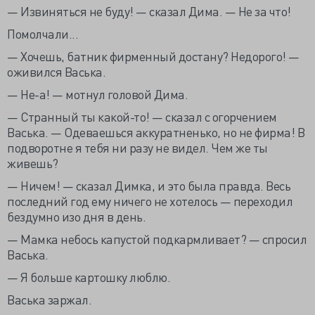
— Извиняться не буду! — сказал Дима. — Не за что!
Помолчали...
— Хочешь, батник фирменный достану? Недорого! —
оживился Васька.
— Не-а! — мотнул головой Дима.
— Странный ты какой-то! — сказал с огорчением
Васька. — Одеваешься аккуратненько, но не фирма! В
подворотне я тебя ни разу не видел. Чем же ты
живешь?
— Ничем! — сказал Димка, и это была правда. Весь
последний год ему ничего не хотелось — переходил
бездумно изо дня в день.
— Мамка небось капустой подкармливает? — спросил
Васька.
— Я больше картошку люблю.
Васька заржал.