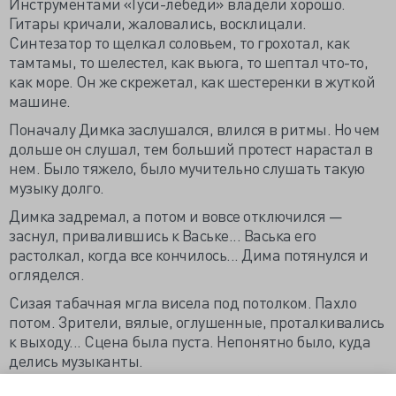
Инструментами «Гуси-лебеди» владели хорошо.
Гитары кричали, жаловались, восклицали.
Синтезатор то щелкал соловьем, то грохотал, как
тамтамы, то шелестел, как вьюга, то шептал что-то,
как море. Он же скрежетал, как шестеренки в жуткой
машине.
Поначалу Димка заслушался, влился в ритмы. Но чем
дольше он слушал, тем больший протест нарастал в
нем. Было тяжело, было мучительно слушать такую
музыку долго.
Димка задремал, а потом и вовсе отключился —
заснул, привалившись к Ваське... Васька его
растолкал, когда все кончилось... Дима потянулся и
огляделся.
Сизая табачная мгла висела под потолком. Пахло
потом. Зрители, вялые, оглушенные, проталкивались
к выходу... Сцена была пуста. Непонятно было, куда
делись музыканты.
А на улице было свежо. Легкий ветерок приятно