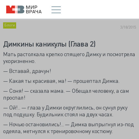
Блоги
3/18/2015
Димкины каникулы (Глава 2)
М
ать растолкала крепко спящего Димку и посмотрела
укоризненно.
— Вставай, драчун!
— Какая ты красивая, ма! — прошептал Димка.
— Соня! — сказала мама. — Обещал человеку, а сам
проспал!
— Ой!.. — глаза у Димки округлились, он сунул руку
под подушку. Будильник стоял на двух часах.
— Ночью остановились!.. — Димка выпрыгнул из-под
одеяла, метнулся к тренировочному костюму.