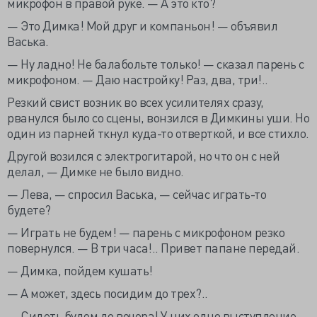
микрофон в правой руке. — А это кто?
— Это Димка! Мой друг и компаньон! — объявил
Васька.
— Ну ладно! Не балабольте только! — сказал парень с
микрофоном. — Даю настройку! Раз, два, три!..
Резкий свист возник во всех усилителях сразу,
рванулся было со сцены, вонзился в Димкины уши. Но
один из парней ткнул куда-то отверткой, и все стихло.
Другой возился с электрогитарой, но что он с ней
делал, — Димке не было видно.
— Лева, — спросил Васька, — сейчас играть-то
будете?
— Играть не будем! — парень с микрофоном резко
повернулся. — В три часа!.. Привет папане передай.
— Димка, пойдем кушать!
— А может, здесь посидим до трех?..
— Сидеть будем до вечера! У них одно выступление —