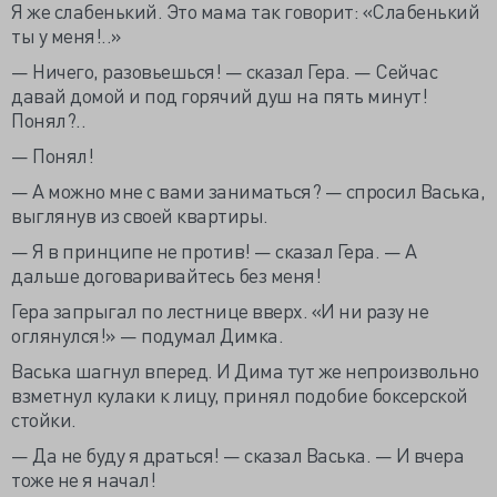
Я же слабенький. Это мама так говорит: «Слабенький
ты у меня!..»
— Ничего, разовьешься! — сказал Гера. — Сейчас
давай домой и под горячий душ на пять минут!
Понял?..
— Понял!
— А можно мне с вами заниматься? — спросил Васька,
выглянув из своей квартиры.
— Я в принципе не против! — сказал Гера. — А
дальше договаривайтесь без меня!
Гера запрыгал по лестнице вверх. «И ни разу не
оглянулся!» — подумал Димка.
Васька шагнул вперед. И Дима тут же непроизвольно
взметнул кулаки к лицу, принял подобие боксерской
стойки.
— Да не буду я драться! — сказал Васька. — И вчера
тоже не я начал!