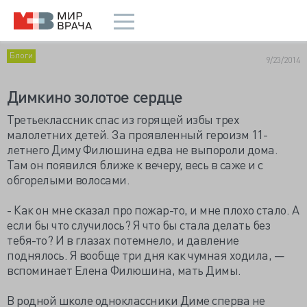
Блоги
9/23/2014
Димкино золотое сердце
Третьеклассник спас из горящей избы трeх
малолетних детей. За проявленный героизм 11-
летнего Диму Филюшина едва не выпороли дома.
Там он появился ближе к вечеру, весь в саже и с
обгорелыми волосами.
- Как он мне сказал про пожар-то, и мне плохо стало. А
если бы что случилось? Я что бы стала делать без
тебя-то? И в глазах потемнело, и давление
поднялось. Я вообще три дня как чумная ходила, —
вспоминает Елена Филюшина, мать Димы.
В родной школе одноклассники Диме сперва не