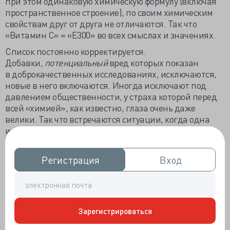
при этом одинаковую химическую формулу (включая
пространственное строение), по своим химическим
свойствам друг от друга не отличаются. Так что
«Витамин C» = «Е300» во всех смыслах и значениях.
Список постоянно корректируется.
Добавки,
потенциальный
вред которых показан
в доброкачественных исследованиях, исключаются,
новые в него включаются. Иногда исключают под
давлением общественности, у страха которой перед
всей «химией», как известно, глаза очень даже
велики. Так что встречаются ситуации, когда одна
и та же добавка разрешена в ЕС, но запрещена
в США. Или используется во всем ЕС кроме Норвегии.
Или используется во всех видах продукции кроме
Регистрация
Регистрация
Вход
Вход
кондитерской. Вся эта информация находится
в открытом доступе, никто ничего ни от кого
не скрывает.
И да, состав любого пищевого продукта можно
Зарегистрироваться
записать с использованием веществ под индексом
«Е». Менее натуральным или более опасным он от