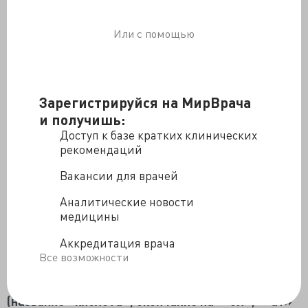
этого не станет.
Состав яблока
Или с помощью
">
Зарегистрируйся на МирВрача
и получишь:
Доступ к базе кратких клинических
рекомендаций
Вакансии для врачей
Аналитические новости
медицины
Аккредитация врача
Все возможности
7. Всё, что содержит в названии указание на то,
что это какое-либо химическое вещество
(название «кислота», окончание на «-ол», «-ат»