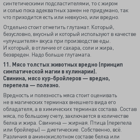
синтетическими подсластителями, то с жиром
и солью пока адекватных замен не придумано, так
что приходится есть или невкусно, или вредно.
Отдельно стоит отметить глутамат. Который,
безусловно, вкусный и который используют в качестве
«улучшителя» вкуса при производстве еды.
И который, в отличие от сахара, соли и жира,
безвреден. Надо больше глутамата.
11. Мясо толстых животных вредно (принцип
симпатической магии в кулинарии).
Свинина, мясо кур-бройлеров — вредно,
перепела — полезно.
Вредность и полезность мяса стоит оценивать
не в магических терминах внешнего вида его
обладателя, а в химических терминах состава. Состав
мяса, по большому счету, заключается в количестве
белка и жира. Свинина — жирная. Птица (перепела
или бройлеры) — диетические. Собственно, всё.
Различия в аминокислотном составе белка или