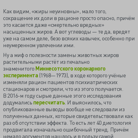
Как видим, «жиры неуиновны», мало того,
сокращение их доли в рационе просто опасно, причём
это касается даже «смертельно вредных»
насыщенных жиров. А вот углеводы — те да, вредят
уже на самом деле, безо всяких кавычек, особенно при
неумеренном увлечении ими.
Ну а миф о полезности замены животных жиров
растительными растёт из печально
знаменитого
Миннесотского коронарного
эксперимента
(1968—1973), в ходе которого учёные
изменяли рацион пациентов психиатрических
стационаров и смотрели, что из этого получается.
В 2016-м году сырые данные этого исследования
додумались
пересчитать
. И выяснилось, что
опубликованные выводы вообще не следовали из
полученных данных, которые свидетельствовали как
раз об отсутствии эффекта. То есть лет 40 диетология
продвигала изначально ошибочный тренд. Причём
немало аргументов нашлось и в пользу самой