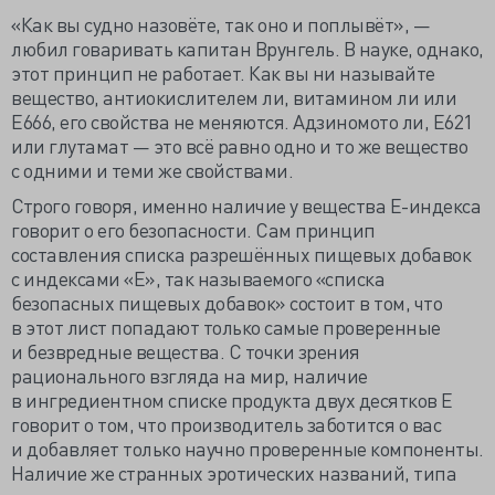
«Как вы судно назовёте, так оно и поплывёт», —
любил говаривать капитан Врунгель. В науке, однако,
этот принцип не работает. Как вы ни называйте
вещество, антиокислителем ли, витамином ли или
Е666, его свойства не меняются. Адзиномото ли, Е621
или глутамат — это всё равно одно и то же вещество
с одними и теми же свойствами.
Строго говоря, именно наличие у вещества Е-индекса
говорит о его безопасности. Сам принцип
составления списка разрешённых пищевых добавок
с индексами «Е», так называемого «списка
безопасных пищевых добавок» состоит в том, что
в этот лист попадают только самые проверенные
и безвредные вещества. С точки зрения
рационального взгляда на мир, наличие
в ингредиентном списке продукта двух десятков Е
говорит о том, что производитель заботится о вас
и добавляет только научно проверенные компоненты.
Наличие же странных эротических названий, типа