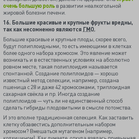
очень большую роль
в развитии неалкогольной
жировой болезни печени.
16. Большие красивые и крупные фрукты вредны,
так как несомненно являются
ГМО
.
Большие красивые и крупные плоды, скорее всего,
будут полиплоидными, то есть имеющими в клетках
более одного набора хромосом. Это явление может
возникать и в естественных условиях на абсолютно
ровном месте, такая полиплоидия называется
спонтанной. Создание полиплоидов — хорошо
известный метод селекции, например, создана
пшеница с 28 и даже 42 хромосомами, триплоидная
сахарная свёкла и пр. Иногда создание
полиплоидов — чуть ли не единственный способ
сделать гибриды плодовитыми в смысле потомства.
И это вполне традиционная селекция. Как заставить
клетку обзавестись дополнительным набором
хромосом? Вмешаться мутагеном (например,
колхицином). Как думаете, откуда взялась привычная