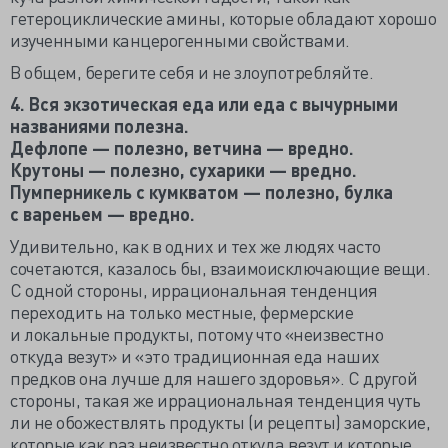
гетероциклические амины, которые обладают хорошо
изученными канцерогенными свойствами.
В общем, берегите себя и не злоупотребляйте.
4. Вся экзотическая еда или еда с вычурными
названиями полезна.
Дефлопе — полезно, ветчина — вредно.
Крутоны — полезно, сухарики — вредно.
Пумперникель с кумкватом — полезно, булка
с вареньем — вредно.
Удивительно, как в одних и тех же людях часто
сочетаются, казалось бы, взаимоисключающие вещи.
С одной стороны, иррациональная тенденция
переходить на только местные, фермерские
и локальные продукты, потому что «неизвестно
откуда везут» и «это традиционная еда наших
предков она лучше для нашего здоровья». С другой
стороны, такая же иррациональная тенденция чуть
ли не обожествлять продукты (и рецепты) заморские,
которые как раз неизвестно откуда везут и которые