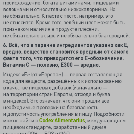
происхождение, богата витаминами, пищевыми
волокнами и относительно низкокалорийна. Но
не обязательно. К пасте с песто, например, это
не относится. Кроме того, зелёный цвет может быть
признаком наличия в продукте плесени,
не обязательно в сыре и не обязательно благородной.
6. Всё, что в перечне ингредиентов указано как E,
вредно, вещество становится вредным от самого
факта того, что приводится его E-обозначение.
Витамин C — полезно, E300 — вредно.
Индекс «Е» (от «Европа») — первая составляющая
кода для веществ, разрешённых к использованию
в качестве пищевых добавок (изначально —
на территории стран Европы, отсюда и буква
в индексе). Это означает, что они прошли все
необходимые проверки на безопасность
и допустимость употребления в пищу. Подробности
можно найти в
Codex Alimentarius
, международном
пищевом стандарте, разработанный двумя
органами
ООН
— ВОЗ и ФАО.