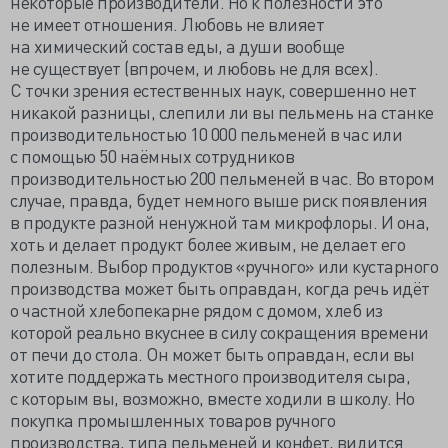
некоторые производители. Но к полезности это
не имеет отношения. Любовь не влияет
на химический состав еды, а души вообще
не существует (впрочем, и любовь не для всех).
С точки зрения естественных наук, совершенно нет
никакой разницы, слепили ли вы пельмень на станке
производительностью 10 000 пельменей в час или
с помощью 50 наёмных сотрудников
производительностью 200 пельменей в час. Во втором
случае, правда, будет немного выше риск появления
в продукте разной ненужной там микрофлоры. И она,
хоть и делает продукт более живым, не делает его
полезным. Выбор продуктов «ручного» или кустарного
производства может быть оправдан, когда речь идёт
о частной хлебопекарне рядом с домом, хлеб из
которой реально вкуснее в силу сокращения времени
от печи до стола. Он может быть оправдан, если вы
хотите поддержать местного производителя сыра,
с которым вы, возможно, вместе ходили в школу. Но
покупка промышленных товаров ручного
производства, типа пельменей и конфет, видится