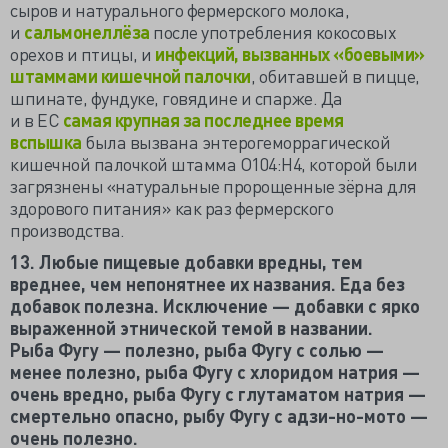
сыров и натурального фермерского молока,
и
сальмонеллёза
после употребления кокосовых
орехов и птицы, и
инфекций, вызванных «боевыми»
штаммами кишечной палочки
, обитавшей в пицце,
шпинате, фундуке, говядине и спарже. Да
и в ЕС
самая крупная за последнее время
вспышка
была вызвана энтерогеморрагической
кишечной палочкой штамма O104:H4, которой были
загрязнены «натуральные пророщенные зёрна для
здорового питания» как раз фермерского
производства.
13. Любые пищевые добавки вредны, тем
вреднее, чем непонятнее их названия. Еда без
добавок полезна. Исключение — добавки с ярко
выраженной этнической темой в названии.
Рыба Фугу — полезно, рыба Фугу с солью —
менее полезно, рыба Фугу с хлоридом натрия —
очень вредно, рыба Фугу с глутаматом натрия —
смертельно опасно, рыбу Фугу с адзи-но-мото —
очень полезно.