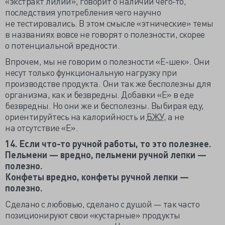
«экстракт лилии», говорит о наличии чего-то,
последствия употребления чего научно
не тестировались. В этом смысле «этнические» темы
в названиях вовсе не говорят о полезности, скорее
о потенциальной вредности.
Впрочем, мы не говорим о полезности «E-шек». Они
несут только функциональную нагрузку при
производстве продукта. Они так же бесполезны для
организма, как и безвредны. Добавки «E» в еде
безвредны. Но они же и бесполезны. Выбирая еду,
ориентируйтесь на калорийность и
БЖУ
, а не
на отсутствие «E».
14. Если что-то ручной работы, то это полезнее.
Пельмени — вредно, пельмени ручной лепки —
полезно.
Конфеты вредно, конфеты ручной лепки —
полезно.
Сделано с любовью, сделано с душой — так часто
позиционируют свои «кустарные» продукты