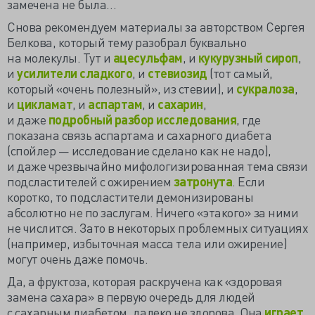
замечена не была…
Снова рекомендуем материалы за авторством Сергея
Белкова, который тему разобрал буквально
на молекулы. Тут и
ацесульфам
, и
кукурузный сироп
,
и
усилители сладкого
, и
стевиозид
(тот самый,
который «очень полезный», из стевии), и
сукралоза
,
и
цикламат
, и
аспартам
, и
сахарин
,
и даже
подробный разбор исследования
, где
показана связь аспартама и сахарного диабета
(спойлер — исследование сделано как не надо),
и даже чрезвычайно мифологизированная тема связи
подсластителей с ожирением
затронута
. Если
коротко, то подсластители демонизированы
абсолютно не по заслугам. Ничего «этакого» за ними
не числится. Зато в некоторых проблемных ситуациях
(например, избыточная масса тела или ожирение)
могут очень даже помочь.
Да, а фруктоза, которая раскручена как «здоровая
замена сахара» в первую очередь для людей
с сахарным диабетом, далеко не здорова. Она
играет