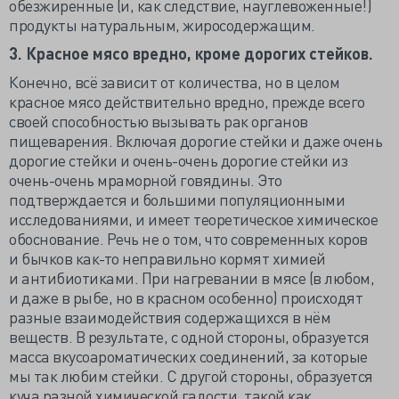
обезжиренные (и, как следствие, науглевоженные!)
продукты натуральным, жиросодержащим.
3. Красное мясо вредно, кроме дорогих стейков.
Конечно, всё зависит от количества, но в целом
красное мясо действительно вредно, прежде всего
своей способностью вызывать рак органов
пищеварения. Включая дорогие стейки и даже очень
дорогие стейки и очень-очень дорогие стейки из
очень-очень мраморной говядины. Это
подтверждается и большими популяционными
исследованиями, и имеет теоретическое химическое
обоснование. Речь не о том, что современных коров
и бычков как-то неправильно кормят химией
и антибиотиками. При нагревании в мясе (в любом,
и даже в рыбе, но в красном особенно) происходят
разные взаимодействия содержащихся в нём
веществ. В результате, с одной стороны, образуется
масса вкусоароматических соединений, за которые
мы так любим стейки. С другой стороны, образуется
куча разной химической гадости, такой как