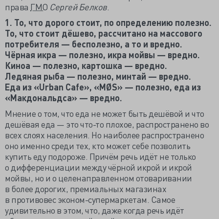
права
ГМО
Сергей Белков
.
1. То, что дорого стоит, по определению полезно.
То, что стоит дёшево, рассчитано на массового
потребителя — бесполезно, а то и вредно.
Чёрная икра — полезно, икра мойвы — вредно.
Киноа — полезно, картошка — вредно.
Ледяная рыба — полезно, минтай — вредно.
Еда из «Urban Cafe», «MØS» — полезно, еда из
«Макдональдса» — вредно.
Мнение о том, что еда не может быть дешёвой и что
дешёвая еда — это что-то плохое, распространено во
всех слоях населения. Но наиболее распространено
оно именно среди тех, кто может себе позволить
купить еду подороже. Причём речь идёт не только
о дифференциации между чёрной икрой и икрой
мойвы, но и о целенаправленном отоваривании
в более дорогих, премиальных магазинах
в противовес эконом-супермаркетам. Самое
удивительно в этом, что, даже когда речь идёт