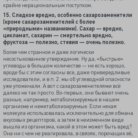
крайне нерациональным поступком.
15. Сладкое вредно, особенно сахарозаменители
(кроме сахарозаменителей с более
«природными» названиями). Сахар — вредно,
цикламат, сахарин — смертельно вредно,
фруктоза — полезно, стевия — очень полезно.
Более чем странное и даже логически
несостыкованное утверждение. Ну да, «быстрые»
углеводы в большом количестве — не есть хорошо,
вроде бы с этим согласны все, даже привередливые
исследователи, и в п. 2. мы об углеводной опасности
уже упоминали. А вот с сахарозаменителями всё
далеко не так просто. Во-первых, они бывают очень
разные, например, метаболизируемые в нашем
организме и неметаболизируемые. Если некая
молекула использовалась исключительно для обмана
вкусовых рецепторов, а затем в неизменном виде
вышла из организма, какой в этом может быть вред?
Она ни с чем не реагировала, в связях, порочащих её,