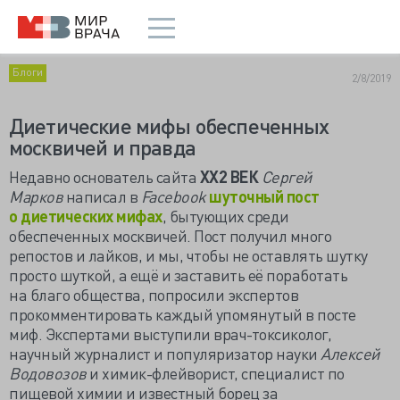
Блоги
2/8/2019
Диетические мифы обеспеченных
москвичей и правда
Недавно основатель сайта
XX2 ВЕК
Сергей
Марков
написал в
Facebook
шуточный пост
о диетических мифах
, бытующих среди
обеспеченных москвичей. Пост получил много
репостов и лайков, и мы, чтобы не оставлять шутку
просто шуткой, а ещё и заставить её поработать
на благо общества, попросили экспертов
прокомментировать каждый упомянутый в посте
миф. Экспертами выступили врач-токсиколог,
научный журналист и популяризатор науки
Алексей
Водовозов
и химик-флейворист, специалист по
пищевой химии и известный борец за