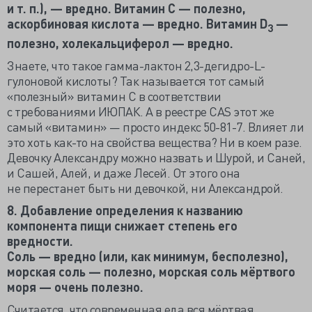
и т. п.), — вредно. Витамин C — полезно,
аскорбиновая кислота — вредно. Витамин D
—
3
полезно, холекальциферол — вредно.
Знаете, что такое гамма-лактон 2,3-дегидро-L-
гулоновой кислоты? Так называется тот самый
«полезный» витамин C в соответствии
с требованиями ИЮПАК. А в реестре CAS этот же
самый «витамин» — просто индекс 50-81-7. Влияет ли
это хоть как-то на свойства вещества? Ни в коем разе.
Девочку Александру можно назвать и Шурой, и Саней,
и Сашей, Алей, и даже Лесей. От этого она
не перестанет быть ни девочкой, ни Александрой.
8. Добавление определения к названию
компонента пищи снижает степень его
вредности.
Соль — вредно (или, как минимум, бесполезно),
морская соль — полезно, морская соль мёртвого
моря — очень полезно.
Считается, что современная еда вся мёртвая,