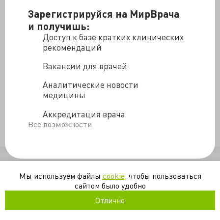
Табеева Г.Р., д.м.н., профессор кафедры нервных
Зарегистрируйся на МирВрача
болезней и нейрохирургии МГМУ им. И.М. Сеченова
и получишь:
расскажет о самых частых проблемах диагностики и
Доступ к базе кратких клинических
лечения головной боли, с которыми сталкиваются
рекомендаций
врачи всех специальностей.
Вакансии для врачей
Практическая неврология
Аналитические новости
медицины
Аккредитация врача
боль
видео
головная_боль
диагностика
мигрень
Все возможности
неврология
/blogs/diagnostika_i_lechenie_golovnoy_boli_sovremennye_podkho
Мы используем файлы
cookie
, чтобы пользоваться
сайтом было удобно
Отлично