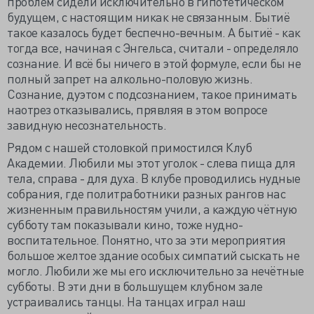
проблем сидели исключительно в гипотетическом
будущем, с настоящим никак не связанным. Бытиё
такое казалось будет беспечно-вечным. А бытиё - как
тогда все, начиная с Энгельса, считали - определяло
сознание. И всё бы ничего в этой формуле, если бы не
полный запрет на алкольно-половую жизнь.
Сознание, дуэтом с подсознанием, такое принимать
наотрез отказывались, прявляя в этом вопросе
завидную несознательность.
Рядом с нашей столовкой примостился Клуб
Академии. Любили мы этот уголок - слева пища для
тела, справа - для духа. В клубе проводились нудные
собрания, где политработники разных рангов нас
жизненным правильностям учили, а каждую чётную
субботу там показывали кино, тоже нудно-
воспитательное. Понятно, что за эти мероприятия
большое желтое здание особых симпатий сыскать не
могло. Любили же мы его исключительно за нечётные
субботы. В эти дни в большущем клубном зале
устраивались танцы. На танцах играл наш