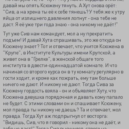
давай мы опять Ксюжену тянуть. А Хут снова орёт:
"Сив, а на хрена ты её к себе тянешь? У тебя же к утру
яйца от излишнего давления лопнут - она тебе не
даст. Я её уже три года знаю - она никому не даёт!"
Тут уже Сив нам командует, мол а ну прекратить
подъем! И давай Хута спрашивать, это же откуда он
Ксюжену знает? Тот и отвечает, что учится Ксюжена в
"Крупе", в Институте Культуры имени Крупской, а
живет она в "Грелке", в женской общаге того
института в двести-одиннадцатой комнате. И что
начиная со второго курса он в ту комнату регулярно в
гости ходит, и кроме как пожрать, ему там больше
ничего не дают. И никому не дают. Тогда Сива за
Ксюжену гордость взяла - он и объявляет Хуту, что
Ксюжена девушка порядочная и давать кому папало
не будет. С этими словами он и спашивает Ксюжену,
мол правда ты никому не даешь? Та и отвечает, мол
правда. Тогда Хут аж подпрыгнул от восторга:
"Видишь, Сив, что я говорил - никому она не даёт, и
тебе не даст!" Тогда Сив высунулся, строго на