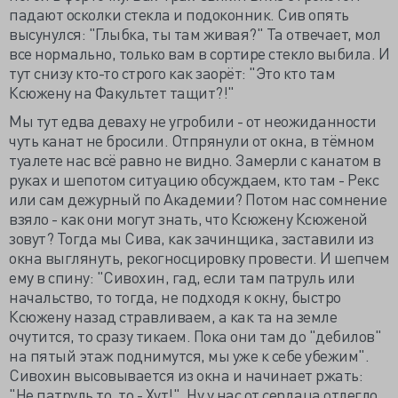
падают осколки стекла и подоконник. Сив опять
высунулся: "Глыбка, ты там живая?" Та отвечает, мол
все нормально, только вам в сортире стекло выбила. И
тут снизу кто-то строго как заорёт: "Это кто там
Ксюжену на Факультет тащит?!"
Мы тут едва деваху не угробили - от неожиданности
чуть канат не бросили. Отпрянули от окна, в тёмном
туалете нас всё равно не видно. Замерли с канатом в
руках и шепотом ситуацию обсуждаем, кто там - Рекс
или сам дежурный по Академии? Потом нас сомнение
взяло - как они могут знать, что Ксюжену Ксюженой
зовут? Тогда мы Сива, как зачинщика, заставили из
окна выглянуть, рекогносцировку провести. И шепчем
ему в спину: "Сивохин, гад, если там патруль или
начальство, то тогда, не подходя к окну, быстро
Ксюжену назад стравливаем, а как та на земле
очутится, то сразу тикаем. Пока они там до "дебилов"
на пятый этаж поднимутся, мы уже к себе убежим".
Сивохин высовывается из окна и начинает ржать:
"Не патруль то, то - Хут!". Ну у нас от сердаца отлегло,