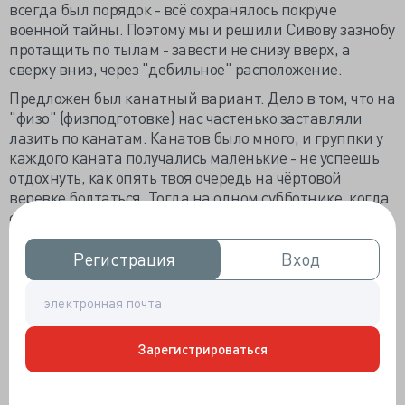
всегда был порядок - всё сохранялось покруче
военной тайны. Поэтому мы и решили Сивову зазнобу
протащить по тылам - завести не снизу вверх, а
сверху вниз, через "дебильное" расположение.
Предложен был канатный вариант. Дело в том, что на
"физо" (физподготовке) нас частенько заставляли
лазить по канатам. Канатов было много, и группки у
каждого каната получались маленькие - не успеешь
отдохнуть, как опять твоя очередь на чёртовой
веревке болтаться. Тогда на одном субботнике, когда
спортзал мыть погнали, какая-то мудрая голова
предложила половину канатов тайком вынести в
мусорный контейнер. Канатов стало мало, и период
Регистрация
Регистрация
Вход
Вход
отдыха заметно увеличился. А нашего Колю жаба
взяла - чего это такие хорошие канаты, да уедут на
свалку. Той же ночкой он в мусорку залез, достал
несколько верёвок, притащил их на Факультет, где и
Зарегистрироваться
припрятал на чердаке. Зачем ему канаты он сам не
знал, и отвечал просто: "нехай лежат, жрать не
просят". Вот и пригодились Колины канаты - из