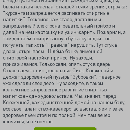
была и такая нелепая, с нашей точки зрения, строчка:
"курсантам запрещается распивать спиртные
напитки". Тоскливо нам стало, достали мы
запрещенный электронагревательный прибор и
давай на нём картошку на ужин жарить. Пожарили, а
там достаём припрятанную бутылку водки - не
погулять, так хоть "Правила" нарушить. Тут стук в
дверь, открываем - Шлёма банку лимонной
спиртовой настойки принёс. Ну заходи,
присаживайся. Только сели, опять стук в дверь.
Открываем - стоят довольные Сив с Ксюженой и
держат здоровенный пузырь "Зубровки". Наверное
уже сделали свое дело. Ну заходите, в таком
коллективе запрещенное разпитие спиртных
напитков - одно удовольствие. Мы, значит, перед
Ксюженной, как единственной дамой на нашем балу,
всё свое галантство-кавалерство выставляем и за её
здоровье пьём стоя и по полной. Чем там вечер
кончился, я не помню.