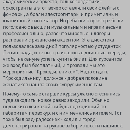
академический оркестр, только солдатики-
оркестранты в этот вечер оставляли свои флейты о
фонфары, а брали электрогитары и примитивный
клавишный синтезатор. Но ребятки в оркестре были
поголовно с высшим музыкальным и играли весьма
профессионально, разве что мировые шлягеры
распевали с рязанским акцентом. Эта дискотека
пользовалась завидной популярностью у студенток
Ленинграда, и те выстраивались в длинные очереди,
чтобы накануне успеть купить билет. Для курсантов
же вход был бесплатный, и прозвали мы это
мероприятие "Крокодильником". Надо отдать
"Крокодильнику" должное - добрая половина
женатиков нашла своих супруг именно там.
Почему-то самые старшие курсы ужасно стеснялись
туда заходить, но всё равно заходили. Обычно
подыскивался какой-нибудь подходящий по
габаритам первокур, и с ним менялись кителем. Тот
тоже был рад-радёхонек - ходил и гордо
демонстрировал на рукаве забор из шести нашивок.