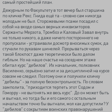
самый простейший план.
Дежурным по Факультету в тот вечер был старшина
по кличке Рекс. Гнида ещё та - словно сам никогда
молодым не был. Сторожевыми псами посадил с
собой на входе самых верных инквизиторов.
Сержанты Мерзота, Тромбоз и Каловый Завал внутрь
не только никого, а даже ничего постороннего не
пропускали - устраивали досмотр вносимых сумок, да
стучали по рукавам шинелей. Прорываться через
такой блокпост даже теоретически было делом
гиблым. Но на наше счастье на соседнем этаже
обитал курс "дебилов". Их начальник, полковник
Василенко, серьёзно запил и за дисциплиной на курсе
совсем не следил. Поэтому они и получили кличку
"дебилы" - за полную бесконтрольность. По словам
замполита, "приходится терпеть этот Содом и
Гоморру - не выгонять же весь курс". До он может быть
и выгнал, но тогда бы и его самого с остальным
начальством точно бы выгнали, мол как допустили? У
"дебилов" с сокрытием воинских правонарушений