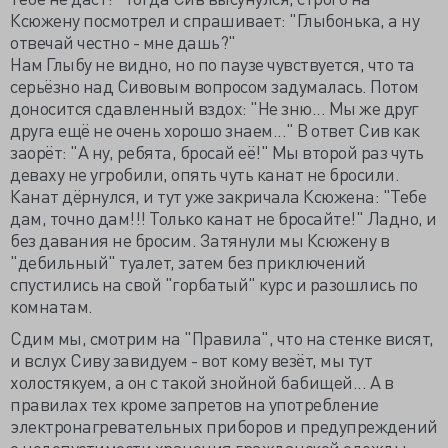
Ксюжену посмотрел и спрашивает: "Глыбонька, а ну
отвечай честно - мне дашь?"
Нам Глыбу не видно, но по паузе чувствуется, что та
серьёзно над Сивовым вопросом задумалась. Потом
доносится сдавленный вздох: "Не зню... Мы же друг
друга ещё не очень хорошо знаем..." В ответ Сив как
заорёт: "А ну, ребята, бросай её!" Мы второй раз чуть
деваху не угробили, опять чуть канат не бросили.
Канат дёрнулся, и тут уже закричала Ксюжена: "Тебе
дам, точно дам!!! Только канат не бросайте!" Ладно, и
без давания не бросим. Затянули мы Ксюжену в
"дебильный" туалет, затем без приключений
спустились на свой "горбатый" курс и разошлись по
комнатам.
Сдим мы, смотрим на "Правила", что на стенке висят,
и вслух Сиву завидуем - вот кому везёт, мы тут
холостякуем, а он с такой знойной бабищей... А в
правилах тех кроме запретов на употребление
электронагревательных приборов и предупреждений
о недопустимости хранения гражданской одежды,