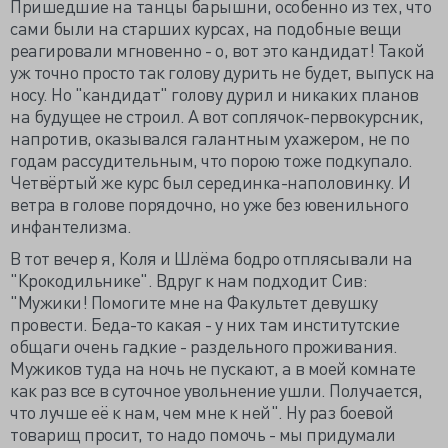
Пришедшие на танцы барышни, особенно из тех, что
сами были на старших курсах, на подобные вещи
реагировали мгновенно - о, вот это кандидат! Такой
уж точно просто так голову дурить не будет, выпуск на
носу. Но "кандидат" голову дурил и никаких планов
на будущее не строил. А вот соплячок-первокурсник,
напротив, оказывался галантным ухажером, не по
годам рассудительным, что порою тоже подкупало.
Четвёртый же курс был серединка-наполовинку. И
ветра в голове порядочно, но уже без ювенильного
инфантелизма.
В тот вечер я, Коля и Шлёма бодро отплясывали на
"Крокодильнике". Вдруг к нам подходит Сив:
"Мужики! Помогите мне на Факультет девушку
провести. Беда-то какая - у них там институтские
общаги очень гадкие - раздельного проживания.
Мужиков туда на ночь не пускают, а в моей комнате
как раз все в суточное увольнение ушли. Получается,
что лучше её к нам, чем мне к ней". Ну раз боевой
товарищ просит, то надо помочь - мы придумали