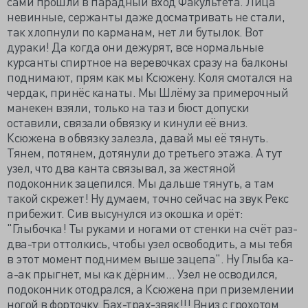
сами прошли в парадный вход Факультета. Лица
невинные, сержанты даже досматривать не стали,
так хлопнули по карманам, нет ли бутылок. Вот
дураки! Да когда они дежурят, все нормальные
курсанты спиртное на веревочках сразу на балконы
поднимают, прям как мы Ксюжену. Коля смотался на
чердак, принёс канаты. Мы Шлёму за примерочный
манекен взяли, только на таз и бюст допуски
оставили, связали обвязку и кинули её вниз.
Ксюжена в обвязку залезла, давай мы её тянуть.
Тянем, потянем, дотянули до третьего этажа. А тут
узел, что два канта связывал, за жестяной
подоконник зацепился. Мы дальше тянуть, а там
такой скрежет! Ну думаем, точно сейчас на звук Рекс
прибежит. Сив высунулся из окошка и орёт:
"Глыбочка! Ты руками и ногами от стенки на счёт раз-
два-три оттолкись, чтобы узел освободить, а мы тебя
в этот момент поднимем выше зацепа". Ну Глыба ка-
а-ак прыгнет, мы как дёрним... Узел не осводился,
подоконник отодрался, а Ксюжена при приземлении
ногой в форточку. Бах-трах-звяк!!! Вниз с грохотом