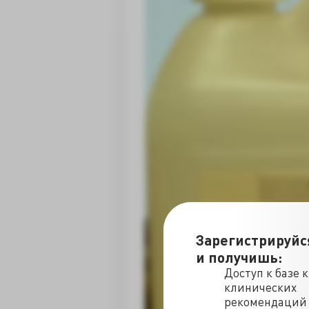
Зарегистрируйс
и получишь:
Доступ к базе 
клинических
рекомендаций